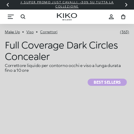
⚡ SUPER PROMO JUST CAVALLI: -30% SU TUTTA LA
COLLEZIONE
Make Up
Viso
Correttori
(363)
Full Coverage Dark Circles
Concealer
Correttore liquido per contorno occhi e viso a lunga durata
fino a 10 ore
BEST SELLERS