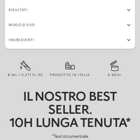
RISULTATI
MODO D'USO
INGREDIENTI
8 ML / 0.271 FL.OZ
PRODOTTO IN ITALIA
6 MESI
IL NOSTRO BEST
SELLER.
10H LUNGA TENUTA*
*Test strumentale