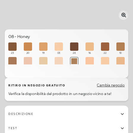
08 - Honey
23
20
19
03
24
16
22
10
09
17
14
01
08
05
15
18
02
12
11
06
13
21
07
04
Cambia negozio
RITIRO IN NEGOZIO GRATUITO
Verifica la disponibilità del prodotto in un negozio vicino a te!
DESCRIZIONE
TEST