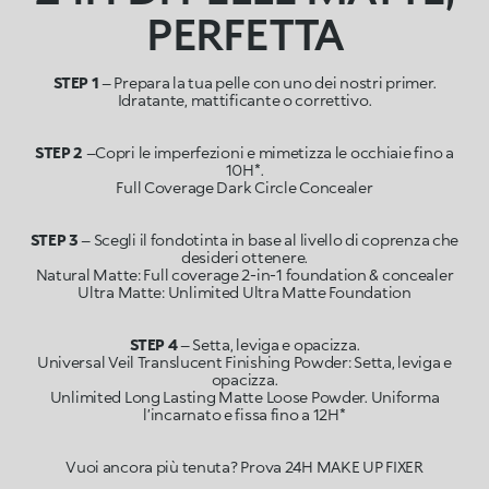
PERFETTA
STEP 1
– Prepara la tua pelle con uno dei nostri primer.
STEP 2
–Copri le imperfezioni e mimetizza le occhiaie fino a
10H*.
STEP 3
– Scegli il fondotinta in base al livello di coprenza che
desideri ottenere.
Natural Matte: Full coverage 2-in-1 foundation & concealer
STEP 4
– Setta, leviga e opacizza.
Universal Veil Translucent Finishing Powder: Setta, leviga e
opacizza.
Unlimited Long Lasting Matte Loose Powder. Uniforma
l’incarnato e fissa fino a 12H*
Vuoi ancora più tenuta? Prova 24H MAKE UP FIXER