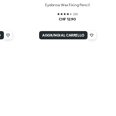
Eyebrow Wax Fixing Pencil
(
23
)
CHF 12.90
O
AGGIUNGI AL CARRELLO