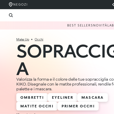
NEGOZI
BEST SELLERS
NOVITÀ
LA
Make Up
Occhi
SOPRACCIG
A
Valorizza la forma e il colore delle tue sopracciglia co
KIKO. Disegnale con le matite professionali, rendile fol
palette e i mascara.
OMBRETTI
EYELINER
MASCARA
MATITE OCCHI
PRIMER OCCHI