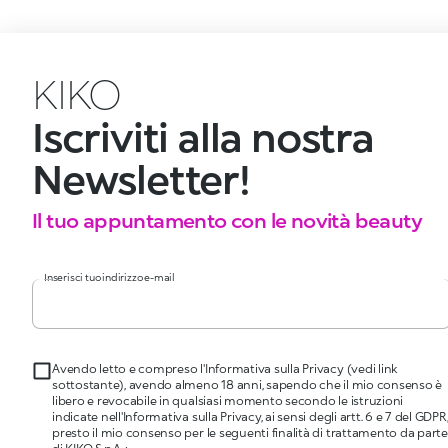
KIKO
Iscriviti alla nostra
Newsletter!
Il tuo appuntamento con le novità beauty
Inserisci tuo indirizzo e-mail
Avendo letto e compreso l'Informativa sulla Privacy (vedi link
sottostante), avendo almeno 18 anni, sapendo che il mio consenso è
libero e revocabile in qualsiasi momento secondo le istruzioni
indicate nell'Informativa sulla Privacy, ai sensi degli artt. 6 e 7 del GDPR
presto il mio consenso per le seguenti finalità di trattamento da parte