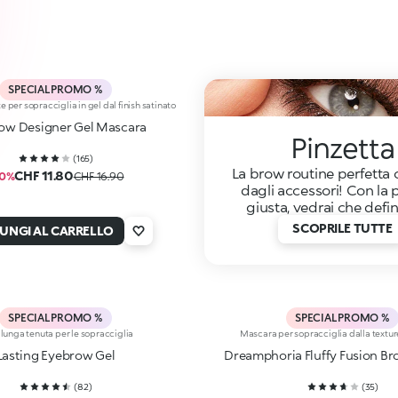
SPECIAL PROMO %
 per sopracciglia in gel dal finish satinato
ow Designer Gel Mascara
Pinzetta
(
165
)
La brow routine perfetta
CHF 11.80
30%
CHF 16.90
dagli accessori! Con la 
giusta, vedrai che defin
SCOPRILE TUTTE
UNGI AL CARRELLO
SPECIAL PROMO %
SPECIAL PROMO %
 lunga tenuta per le sopracciglia
Mascara per sopracciglia dalla textu
Lasting Eyebrow Gel
Dreamphoria Fluffy Fusion B
(
82
)
(
35
)