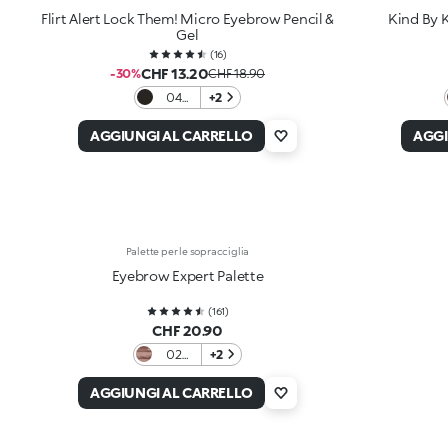
Flirt Alert Lock Them! Micro Eyebrow Pencil &
Kind By 
Gel
(
16
)
CHF 13.20
-30%
CHF 18.90
04
+2
Jet
Black
AGGIUNGI AL CARRELLO
AGGI
Mood
Palette per le sopracciglia
Eyebrow Expert Palette
(
161
)
CHF 20.90
02
+2
Brown
AGGIUNGI AL CARRELLO