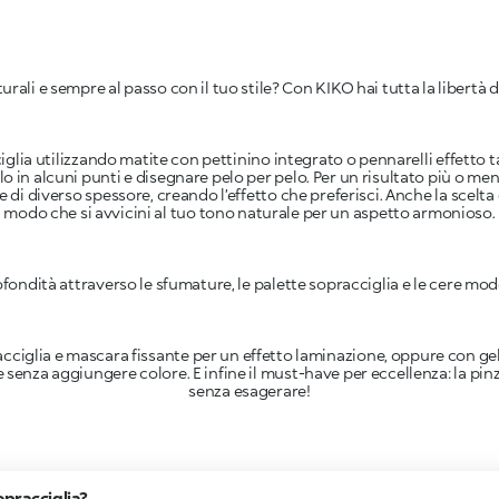
urali e sempre al passo con il tuo stile? Con KIKO hai tutta la libertà 
iglia utilizzando matite con pettinino integrato o pennarelli effetto 
lo in alcuni punti e disegnare pelo per pelo. Per un risultato più o me
di diverso spessore, creando l’effetto che preferisci. Anche la scelta
modo che si avvicini al tuo tono naturale per un aspetto armonioso.
fondità attraverso le sfumature, le palette sopracciglia e le cere model
cciglia e mascara fissante per un effetto laminazione, oppure con gel t
re senza aggiungere colore. E infine il must-have per eccellenza: la pinz
senza esagerare!
opracciglia?