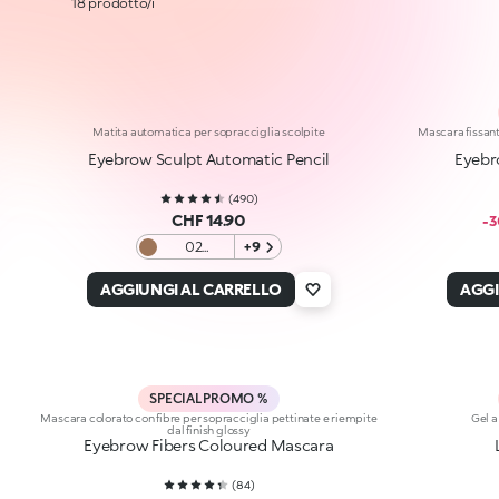
18 prodotto/i
Matita automatica per sopracciglia scolpite
Mascara fissante
Eyebrow Sculpt Automatic Pencil
Eyebr
(
490
)
CHF 14.90
-
02
+9
Blondes
And
AGGIUNGI AL CARRELLO
AGGI
Redheads
SPECIAL PROMO %
Mascara colorato con fibre per sopracciglia pettinate e riempite
Gel a
dal finish glossy
Eyebrow Fibers Coloured Mascara
(
84
)