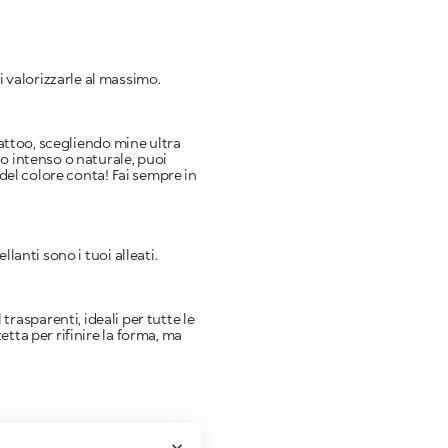
di valorizzarle al massimo.
tattoo, scegliendo mine ultra
no intenso o naturale, puoi
 del colore conta! Fai sempre in
lanti sono i tuoi alleati.
rasparenti, ideali per tutte le
etta per rifinire la forma, ma