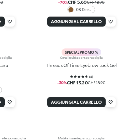
CHF 5.60
50
-70%
CHF 18.90
03 Deep
Brunettes
O
AGGIUNGI AL CARRELLO
SPECIAL PROMO %
acciglia
Cera liquida per sopracciglia
cara
Threads Of Time Eyebrow Lock Gel
(
4
)
CHF 13.20
-30%
CHF 18.90
O
AGGIUNGI AL CARRELLO
re le sopracciglia
Matita fissante per sopracciglia