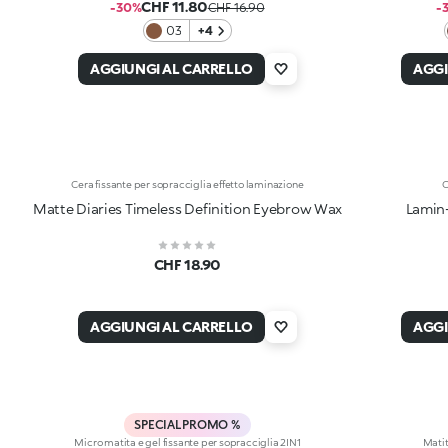
CHF 11.80
-30%
CHF 16.90
-
03
+4
AGGIUNGI AL CARRELLO
AGGI
Cera fissante per sopracciglia effetto laminazione
C
Matte Diaries Timeless Definition Eyebrow Wax
Lamin
CHF 18.90
AGGIUNGI AL CARRELLO
AGGI
SPECIAL PROMO %
Micro matita e gel fissante per sopracciglia 2IN1
Matit