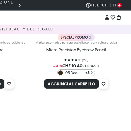
EZIONE
THE KIKO SALE: FINO AL 50% DI SCON
HELP
CH | IT
VIZI BEAUTY
IDEE REGALO
SPECIAL PROMO %
i microprecisione e
Matita automatica per sopracciglia con punta ultra precisa
cil
Micro Precision Eyebrow Pencil
(
118
)
CHF 10.40
-30%
CHF 14.90
05 Deep
+5
Brunettes
O
AGGIUNGI AL CARRELLO