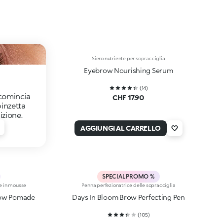
Siero nutriente per sopracciglia
Eyebrow Nourishing Serum
(
14
)
 comincia
CHF 17.90
pinzetta
izione.
AGGIUNGI AL CARRELLO
SPECIAL PROMO %
re in mousse
Penna perfezionatrice delle sopracciglia
row Pomade
Days In Bloom Brow Perfecting Pen
(
105
)