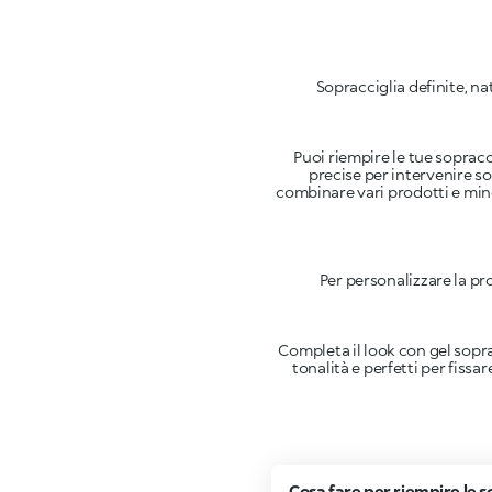
Sopracciglia definite, nat
Puoi riempire le tue sopracc
precise per intervenire so
combinare vari prodotti e mine 
Per personalizzare la pro
Completa il look con gel sopra
tonalità e perfetti per fissa
Cosa fare per riempire le s