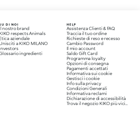
SU DI NOI
HELP
Il nostro brand
Assistenza Clienti & FAQ
KIKO respects Animals
Traccia il tuo ordine
Etica aziendale
Richieste di reso e recesso
Unisciti a KIKO MILANO
Cambio Password
Investors
Il mio account
Glossario ingredienti
Saldo Gift Card
Programma loyalty
Opzioni di consegna
Pagamenti accettati
Informativa sui cookie
Gestisci i cookie
Info sulla privacy
Condizioni Generali
Informativa reclami
Dichiarazione di accessibilità
Trova il negozio KIKO più vicino a te