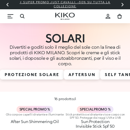
⚡ SUPER PROMO JUST CAVALLI: -30% SU TUTTA LA
COLLEZIONE
SOLARI
Divertiti e goditi solo il meglio del sole con la linea di
prodotti di KIKO MILANO. Scopri le creme e gli stick
solari, i doposole e gli autoabbronzanti, per il viso e il
corpo.
PROTEZIONE SOLARE
AFTERSUN
SELF TAN
16 prodotto/i
SPECIAL PROMO %
SPECIAL PROMO %
Olio corpo e capelli idratante e illuminante
Stick protettivo e idratante viso e corpo con
SPF 50. Protegge dai raggi UVA e UVB
After Sun Shimmering Oil
Sun Protection
Invisible Stick Spf 50