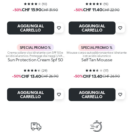
(
10
)
(
15
)
CHF 15.90
CHF 11.40
-50%
CHF 31.90
-50%
CHF 22.90
AGGIUNGI AL
AGGIUNGI AL
CARRELLO
CARRELLO
SPECIAL PROMO %
SPECIAL PROMO %
Crema solare viso idratante con SPF 50 e
Mousse corpo autoabbronzante e idratante
acido ialuronico. Protegge dai raggi UVA e
con acido ialuronico
Sun Protection Cream Spf 50
UVB
Self Tan Mousse
(
29
)
(
17
)
CHF 13.40
CHF 13.40
-50%
CHF 26.90
-50%
CHF 26.90
AGGIUNGI AL
AGGIUNGI AL
CARRELLO
CARRELLO