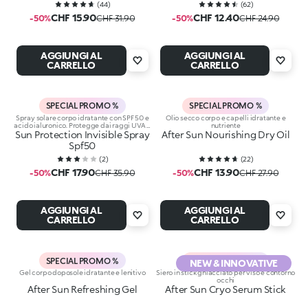
(
44
)
(
62
)
CHF 15.90
CHF 12.40
-50%
CHF 31.90
-50%
CHF 24.90
AGGIUNGI AL
AGGIUNGI AL
CARRELLO
CARRELLO
SPECIAL PROMO %
SPECIAL PROMO %
Spray solare corpo idratante con SPF 50 e
Olio secco corpo e capelli idratante e
acido ialuronico. Protegge dai raggi UVA e
nutriente
Sun Protection Invisible Spray
UVB
After Sun Nourishing Dry Oil
Spf50
(
2
)
(
22
)
CHF 17.90
CHF 13.90
-50%
CHF 35.90
-50%
CHF 27.90
AGGIUNGI AL
AGGIUNGI AL
CARRELLO
CARRELLO
SPECIAL PROMO %
SPECIAL PROMO %
NEW & INNOVATIVE
Gel corpo doposole idratante e lenitivo
Siero in stick ghiacciato per viso e contorno
occhi
After Sun Refreshing Gel
After Sun Cryo Serum Stick