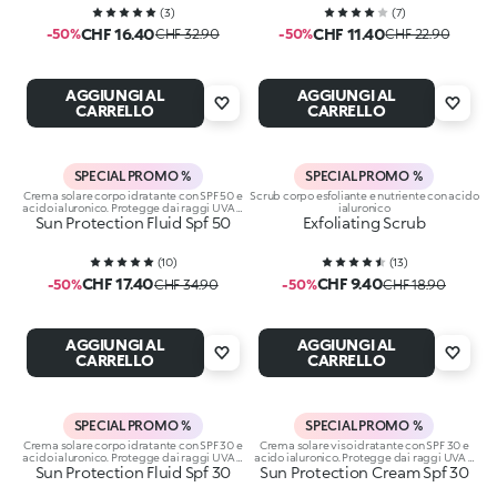
(
3
)
(
7
)
CHF 16.40
CHF 11.40
-50%
CHF 32.90
-50%
CHF 22.90
AGGIUNGI AL
AGGIUNGI AL
CARRELLO
CARRELLO
SPECIAL PROMO %
SPECIAL PROMO %
Crema solare corpo idratante con SPF 50 e
Scrub corpo esfoliante e nutriente con acido
acido ialuronico. Protegge dai raggi UVA e
ialuronico
Sun Protection Fluid Spf 50
UVB
Exfoliating Scrub
(
10
)
(
13
)
CHF 17.40
CHF 9.40
-50%
CHF 34.90
-50%
CHF 18.90
AGGIUNGI AL
AGGIUNGI AL
CARRELLO
CARRELLO
SPECIAL PROMO %
SPECIAL PROMO %
Crema solare corpo idratante con SPF 30 e
Crema solare viso idratante con SPF 30 e
acido ialuronico. Protegge dai raggi UVA e
acido ialuronico. Protegge dai raggi UVA e
Sun Protection Fluid Spf 30
UVB
Sun Protection Cream Spf 30
UVB