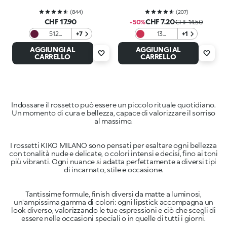
(
844
)
(
207
)
CHF 17.90
CHF 7.20
-50%
CHF 14.50
512
+7
13
+1
Magenta
Magenta
AGGIUNGI AL
AGGIUNGI AL
CARRELLO
CARRELLO
Indossare il rossetto può essere un piccolo rituale quotidiano.
Un momento di cura e bellezza, capace di valorizzare il sorriso
I rossetti KIKO MILANO sono pensati per esaltare ogni bellezza
con tonalità nude e delicate, o colori intensi e decisi, fino ai toni
più vibranti. Ogni nuance si adatta perfettamente a diversi tipi
Tantissime formule, finish diversi da matte a luminosi,
un'ampissima gamma di colori: ogni lipstick accompagna un
look diverso, valorizzando le tue espressioni e ciò che scegli di