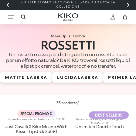
⚡ SUPER PROMO JUST CAVALLI: -30% SU TUTTA LA
COLLEZIONE
Make Up
Labbra
ROSSETTI
Un rossetto rosso per distinguerti o un rossetto nude
per un effetto naturale? Da KIKO troverai rossetti liquidi
e lipstick cremosi, waterproof e no transfer.
MATITE LABBRA
LUCIDALABBRA
PRIMER L
33 prodotto/i
SPECIAL PROMO %
BEST SELLERS
Rossetto cremoso e idratante con SPF 30
Base colore a lunga tenuta e gloss
trasparente
Just Cavalli X Kiko Milano Wild-
Unlimited Double Touch
Kisser Lipstick Spf30