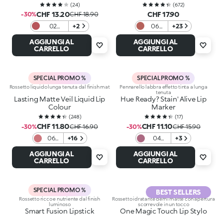
(
24
)
(
672
)
CHF 13.20
CHF 17.90
-30%
CHF 18.90
02
+2
06
+23
Moussy
Warm
AGGIUNGI AL
AGGIUNGI AL
Jam
Rose
CARRELLO
CARRELLO
SPECIAL PROMO %
SPECIAL PROMO %
Rossetto liquido lunga tenuta dal finish mat
Pennarello labbra effetto tinta a lunga
tenuta
Lasting Matte Veil Liquid Lip
Hue Ready? Stain' Alive Lip
Colour
Marker
(
248
)
(
17
)
CHF 11.80
CHF 11.10
-30%
CHF 16.90
-30%
CHF 15.90
06
+16
04
+3
Nude
Mauve
AGGIUNGI AL
AGGIUNGI AL
Rose
on
CARRELLO
CARRELLO
SPECIAL PROMO %
BEST SELLERS
Rossetto ricco e nutriente dal finish
Rossetto idratante demi matte con apertura
luminoso
scorrevole in un tocco
Smart Fusion Lipstick
One Magic Touch Lip Stylo