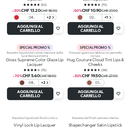
(
50
)
(
70
)
CHF 13.20
CHF 10.90
-30%
CHF 18.90
-50%
CHF 21.90
04
+2
02
+1
Heartbreaker
Charmed
AGGIUNGI AL
AGGIUNGI AL
Red
Rose
CARRELLO
CARRELLO
SPECIAL PROMO %
SPECIAL PROMO %
Rossetto liquido dal colore intenso e dalla
Tinta per guance e labbra con pennello
lucentezza estrema
incluso
Gloss Supreme Color Glaze Lip
Hug Couture Cloud Tint Lips &
Lacquer
Cheeks
(
75
)
(
38
)
CHF 5.60
CHF 19.50
-70%
CHF 18.90
-30%
CHF 27.90
08
+2
01
Iced
Fluffy
AGGIUNGI AL
AGGIUNGI AL
Brown
Flush
CARRELLO
CARRELLO
Rossetto liquido dal finish vinilico
Rossetto dal finish satinato intenso
Vinyl Lock Lip Lacquer
Shapechanger Satin Lipstick