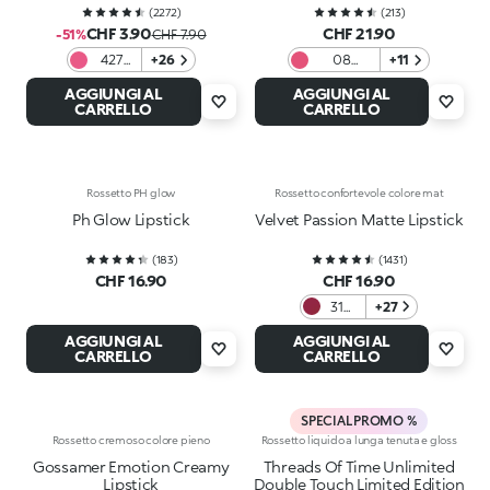
(
2272
)
(
213
)
CHF 3.90
CHF 21.90
-51%
CHF 7.90
427
+26
08
+11
Rosa
Magenta
AGGIUNGI AL
AGGIUNGI AL
Vivace
CARRELLO
CARRELLO
Rossetto PH glow
Rossetto confortevole colore mat
Ph Glow Lipstick
Velvet Passion Matte Lipstick
(
183
)
(
1431
)
CHF 16.90
CHF 16.90
317
+27
Wine
AGGIUNGI AL
AGGIUNGI AL
CARRELLO
CARRELLO
SPECIAL PROMO %
Rossetto cremoso colore pieno
Rossetto liquido a lunga tenuta e gloss
Gossamer Emotion Creamy
Threads Of Time Unlimited
Lipstick
Double Touch Limited Edition