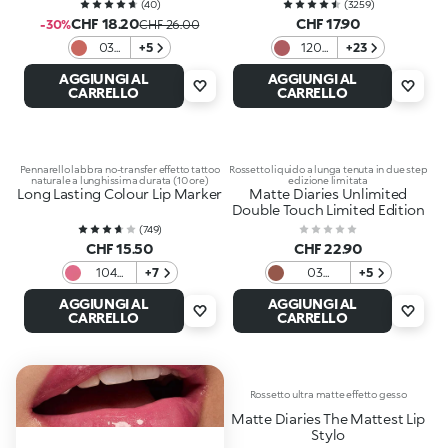
(
40
)
(
3259
)
CHF 18.20
CHF 17.90
-30%
CHF 26.00
03
+5
120
+23
No
Rosa
AGGIUNGI AL
AGGIUNGI AL
Rulez
Malva
CARRELLO
CARRELLO
Pennarello labbra no-transfer effetto tattoo
Rossetto liquido a lunga tenuta in due step
naturale a lunghissima durata (10 ore)
edizione limitata
Long Lasting Colour Lip Marker
Matte Diaries Unlimited
Double Touch Limited Edition
(
749
)
CHF 15.50
CHF 22.90
104
+7
03
+5
Rosa
Chestnut
AGGIUNGI AL
AGGIUNGI AL
Intenso
Avenue
CARRELLO
CARRELLO
Rossetto ultra matte effetto gesso
Matte Diaries The Mattest Lip
Stylo