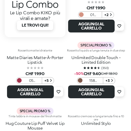
Lip Combo
CHF 19.90
Le Lip Combo KIKO più
01
+2
virali e amate?
Madison
AGGIUNGI AL
LE TROVI QUI!
Ave
CARRELLO
Nude
SPECIAL PROMO %
Rossetto matte idratante
Rossetto liquido a lunga tenuta in due step
Matte Diaries Matte-À-Porter
Unlimited Double Touch -
Lipstick
Limited Edition
(
350
)
CHF 19.90
CHF 9.40
-50%
CHF 18.90
05
+5
158
+3
Uptown
Irresistible
AGGIUNGI AL
AGGIUNGI AL
Burgundy
Seduction
CARRELLO
CARRELLO
SPECIAL PROMO %
Tinta labbra in mousse dal finish matte
Rossetto cremoso a lunga tenuta fino a 10
ore
Hug Couture Lip Puff Velvet Lip
Unlimited Stylo
Mousse