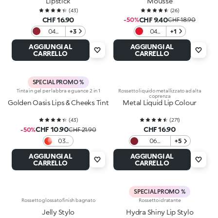
Lipstick
Mousse
(
43
)
(
26
)
CHF 16.90
CHF 9.40
-50%
CHF 18.90
04
+3
04
+1
Scarlet
Red
AGGIUNGI AL
AGGIUNGI AL
Earth
Desire
CARRELLO
CARRELLO
SPECIAL PROMO %
Tinta in gel per labbra e guance 2 in 1
Rossetto liquido metallizzato ad alta
coprenza
Golden Oasis Lips & Cheeks Tint
Metal Liquid Lip Colour
(
43
)
(
271
)
CHF 10.90
CHF 16.90
-50%
CHF 21.90
03
06
+5
Love
Bordeaux
AGGIUNGI AL
AGGIUNGI AL
In
CARRELLO
CARRELLO
Coral
SPECIAL PROMO %
Rossetto glossato finish bagnato
Rossetto idratante
Jelly Stylo
Hydra Shiny Lip Stylo