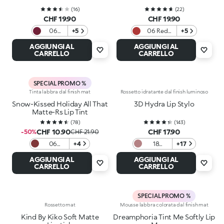
(
16
)
(
22
)
CHF 19.90
CHF 19.90
06
+5
06 Red
+5
Berry
Obsession
AGGIUNGI AL
AGGIUNGI AL
Crush
CARRELLO
CARRELLO
SPECIAL PROMO %
Tinta labbra dal finish mat
Rossetto idratante dal finish luminoso
Snow-Kissed Holiday All That
3D Hydra Lip Stylo
Matte-Rs Lip Tint
(
78
)
(
143
)
CHF 10.90
CHF 17.90
-50%
CHF 21.90
06
+4
18
+17
Plummy
Haute
AGGIUNGI AL
AGGIUNGI AL
Treat
Couture
CARRELLO
CARRELLO
SPECIAL PROMO %
Rossetto mat
Mousse labbra colorata dal finish mat
Kind By Kiko Soft Matte
Dreamphoria Tint Me Softly Lip