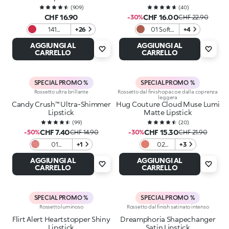
(
909
)
(
40
)
CHF 16.90
CHF 16.00
-30%
CHF 22.90
141
+26
01 Soft
+4
Lampone
Chestnut
AGGIUNGI AL
AGGIUNGI AL
CARRELLO
CARRELLO
SPECIAL PROMO %
SPECIAL PROMO %
Rossetto ultra brillante
Rossetto dal finish opaco e dalla coprenza
leggera
Candy Crush™ Ultra-Shimmer
Hug Couture Cloud Muse Lumi
Lipstick
Matte Lipstick
(
99
)
(
20
)
CHF 7.40
CHF 15.30
-50%
CHF 14.90
-30%
CHF 21.90
01
+1
02
+3
Caramel
Lightly
AGGIUNGI AL
AGGIUNGI AL
Carousel
Yours
CARRELLO
CARRELLO
SPECIAL PROMO %
SPECIAL PROMO %
Rossetto luminoso
Rossetto dal finish satinato intenso
Flirt Alert Heartstopper Shiny
Dreamphoria Shapechanger
Lipstick
Satin Lipstick