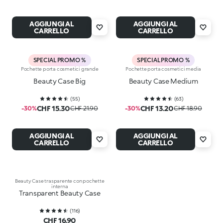
AGGIUNGI AL
AGGIUNGI AL
CARRELLO
CARRELLO
SPECIAL PROMO %
SPECIAL PROMO %
Pochette porta cosmetici grande
Pochette porta cosmetici media
Beauty Case Big
Beauty Case Medium
(
55
)
(
63
)
CHF 15.30
CHF 13.20
-30%
CHF 21.90
-30%
CHF 18.90
AGGIUNGI AL
AGGIUNGI AL
CARRELLO
CARRELLO
Beauty Case trasparente con pochette
interna
Transparent Beauty Case
(
116
)
CHF 16.90