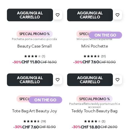
AGGIUNGI AL
AGGIUNGI AL
CARRELLO
CARRELLO
SPECIAL PROMO %
SPECIAL PROMO %
ON THE GO
Pochette porta cosmetici piccola
Mini pochette trasparente
Beauty Case Small
Mini Pochette
(
1
)
(
31
)
CHF 11.80
CHF 7.60
-30%
CHF 16.90
-30%
CHF 10.90
AGGIUNGI AL
AGGIUNGI AL
CARRELLO
CARRELLO
SPECIAL PROMO %
SPECIAL PROMO %
ON THE GO
Pochette effetto teddy porta trucchi e
accessori
Tote Bag Art Beauty Joy
Teddy Touch Beauty Bag
(
19
)
(
3
)
CHF 7.60
CHF 18.80
-30%
CHF 10.90
-30%
CHF 26.90