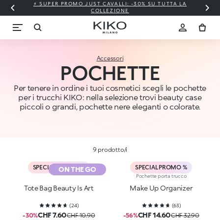
⚡ SUPER PROMO JUST CAVALLI: -30% SU TUTTA LA
COLLEZIONE
Accessori
POCHETTE
Per tenere in ordine i tuoi cosmetici scegli le pochette
per i trucchi KIKO: nella selezione trovi beauty case
piccoli o grandi, pochette nere eleganti o colorate.
9 prodotto/i
SPECIAL PROMO %
SPECIAL PROMO %
ON THE GO
Pochette porta trucco
Tote Bag Beauty Is Art
Make Up Organizer
(
24
)
(
63
)
CHF 7.60
CHF 14.60
-30%
CHF 10.90
-56%
CHF 32.90