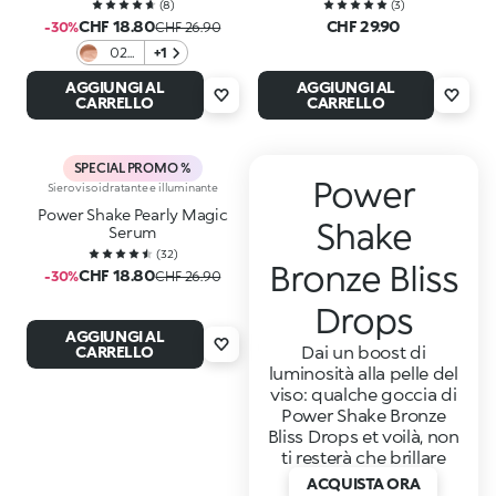
(
8
)
(
3
)
CHF 18.80
CHF 29.90
-30%
CHF 26.90
02
+1
Rosy
AGGIUNGI AL
AGGIUNGI AL
Glow
CARRELLO
CARRELLO
SPECIAL PROMO %
Power
Siero viso idratante e illuminante
Power Shake Pearly Magic
Shake
Serum
(
32
)
Bronze Bliss
CHF 18.80
-30%
CHF 26.90
Drops
AGGIUNGI AL
Dai un boost di
CARRELLO
luminosità alla pelle del
viso: qualche goccia di
Power Shake Bronze
Bliss Drops et voilà, non
ti resterà che brillare
ACQUISTA ORA