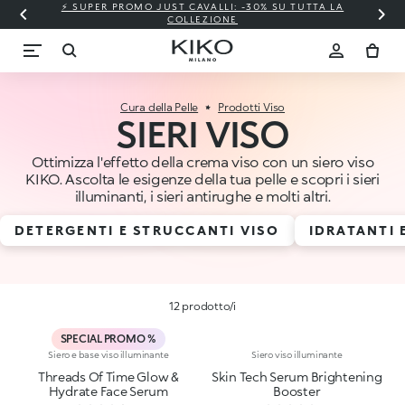
⚡ SUPER PROMO JUST CAVALLI: -30% SU TUTTA LA
COLLEZIONE
Cura della Pelle
Prodotti Viso
SIERI VISO
Ottimizza l'effetto della crema viso con un siero viso
KIKO. Ascolta le esigenze della tua pelle e scopri i sieri
illuminanti, i sieri antirughe e molti altri.
DETERGENTI E STRUCCANTI VISO
IDRATANTI 
12 prodotto/i
SPECIAL PROMO %
Siero e base viso illuminante
Siero viso illuminante
Threads Of Time Glow &
Skin Tech Serum Brightening
Hydrate Face Serum
Booster