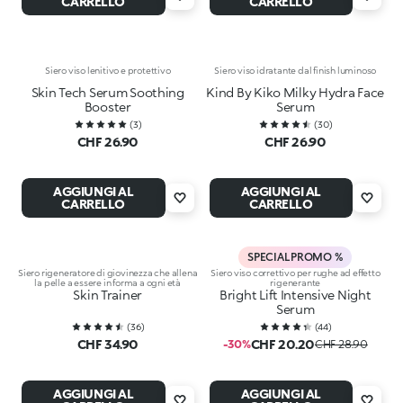
CARRELLO
CARRELLO
Siero viso lenitivo e protettivo
Siero viso idratante dal finish luminoso
Skin Tech Serum Soothing
Kind By Kiko Milky Hydra Face
Booster
Serum
(
3
)
(
30
)
CHF 26.90
CHF 26.90
AGGIUNGI AL
AGGIUNGI AL
CARRELLO
CARRELLO
SPECIAL PROMO %
Siero rigeneratore di giovinezza che allena
Siero viso correttivo per rughe ad effetto
la pelle a essere in forma a ogni età
rigenerante
Skin Trainer
Bright Lift Intensive Night
Serum
(
36
)
(
44
)
CHF 34.90
CHF 20.20
-30%
CHF 28.90
AGGIUNGI AL
AGGIUNGI AL