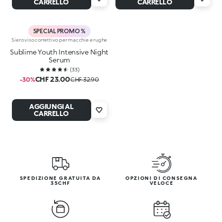
CARRELLO
CARRELLO
SPECIAL PROMO %
Siero viso correttivo per macchie e rughe
Sublime Youth Intensive Night
Serum
(
33
)
CHF 23.00
-30%
CHF 32.90
AGGIUNGI AL
CARRELLO
SPEDIZIONE GRATUITA DA
OPZIONI DI CONSEGNA
35CHF
VELOCE