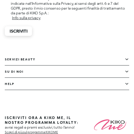
indicate nell'Informativa sulla Privacy, ai sensi degli artt. 6 e 7 del
GDPR, presto il mio consenso per le seguenti finalità di trattamento
da parte di KIKO S.p.A. :
Info sulla privacy
ISCRIVITI
SERVIZI BEAUTY
SU DI NOI
HELP
ISCRIVITI ORA A KIKO ME, IL
NOSTRO PROGRAMMA LOYALTY:
avrai regali e premi esclusivi, tutto l'anno!
Scopri di più sul programma KIKO ME