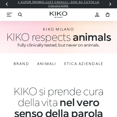
⚡ SUPER PROMO JUST CAVALLI: -30% SU TUTTA LA
COLLEZIONE
KIKO MILANO
KIKO respects
animals
Fully clinically tested, but never on animals.
BRAND
ANIMALI
ETICA AZIENDALE
KIKO si prende cura
della vita
nel vero
senso della parola