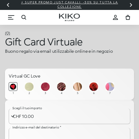
⚡ SUPER PROMO JUST CAVALLI: -30% SU TUTTA LA
COLLEZIONE
(0)
Gift Card Virtuale
Buono regalo via email utilizzabile online e in negozio
Virtual GC Love
1
2
3
4
5
6
7
Scegli il tuo importo
Indirizzo e-mail del destinatario
*