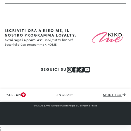
ISCRIVITI ORA A KIKO ME, IL
NOSTRO PROGRAMMA LOYALTY:
avrai regali e premi esclusivi, tutto l'anno!
Scopri di più sul programma KIKO ME
SEGUICI SU
PAESE
CH
LINGUA
IT
MODIFICA
© KIKO S.p.A via Giorgio e Guido Paglia 1/D, Bergamo - Italia
;