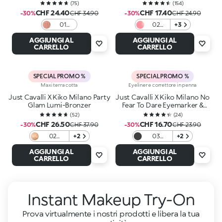
(
75
)
(
154
)
CHF 24.40
CHF 17.40
-30%
CHF 34.90
-30%
CHF 24.90
01
02
+3
Sunlit
Jaguar
AGGIUNGI AL
AGGIUNGI AL
Mocha
Nectar
CARRELLO
CARRELLO
SPECIAL PROMO %
SPECIAL PROMO %
Maxi terra cotta
Eyeliner e correttore in penna
Just Cavalli X Kiko Milano Party
Just Cavalli X Kiko Milano No
Glam Lumi-Bronzer
Fear To Dare Eyemarker &
Eraser
(
52
)
(
24
)
CHF 26.50
CHF 16.70
-30%
CHF 37.90
-30%
CHF 23.90
02
+2
03
+2
Savanna
Blackout
AGGIUNGI AL
AGGIUNGI AL
Toffee
Night
CARRELLO
CARRELLO
Instant Makeup Try-On
Prova virtualmente i nostri prodotti e libera la tua