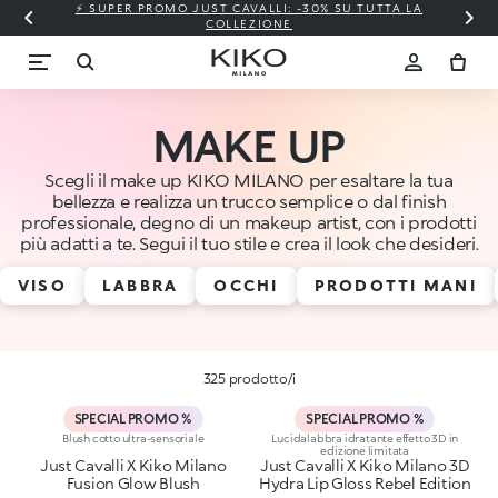
⚡ SUPER PROMO JUST CAVALLI: -30% SU TUTTA LA
COLLEZIONE
MAKE UP
Scegli il make up KIKO MILANO per esaltare la tua
bellezza e realizza un trucco semplice o dal finish
professionale, degno di un makeup artist, con i prodotti
più adatti a te. Segui il tuo stile e crea il look che desideri.
VISO
LABBRA
OCCHI
PRODOTTI MANI
325 prodotto/i
SPECIAL PROMO %
SPECIAL PROMO %
Blush cotto ultra-sensoriale
Lucidalabbra idratante effetto 3D in
edizione limitata
Just Cavalli X Kiko Milano
Just Cavalli X Kiko Milano 3D
Fusion Glow Blush
Hydra Lip Gloss Rebel Edition