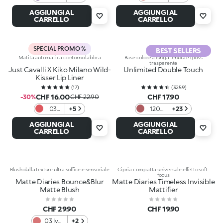
Purple
No
AGGIUNGI AL
AGGIUNGI AL
Fierce
Rulez
CARRELLO
CARRELLO
SPECIAL PROMO %
BEST SELLERS
Matita automatica contorno labbra
Base colore a lunga tenuta e gloss
trasparente
Just Cavalli X Kiko Milano Wild-
Unlimited Double Touch
Kisser Lip Liner
(
17
)
(
3259
)
CHF 16.00
CHF 17.90
-30%
CHF 22.90
03
+5
120
+23
No
Rosa
AGGIUNGI AL
AGGIUNGI AL
Rulez
Malva
CARRELLO
CARRELLO
Blush dalla texture ultra soffice e sensoriale
Cipria compatta universale effetto soft-
focus
Matte Diaries Bounce&Blur
Matte Diaries Timeless Invisible
Matte Blush
Mattifier
CHF 29.90
CHF 19.90
03 Ivy
+2