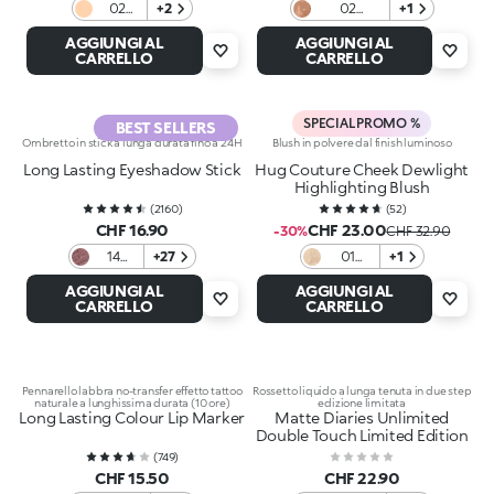
02
+2
02
+1
Honey
Terracotta
AGGIUNGI AL
AGGIUNGI AL
CARRELLO
CARRELLO
SPECIAL PROMO %
BEST SELLERS
Ombretto in stick a lunga durata fino a 24H
Blush in polvere dal finish luminoso
Long Lasting Eyeshadow Stick
Hug Couture Cheek Dewlight
Highlighting Blush
(
2160
)
(
52
)
CHF 16.90
CHF 23.00
-30%
CHF 32.90
14
+27
01
+1
Rosy
Golden
AGGIUNGI AL
AGGIUNGI AL
Brown
Tulle
CARRELLO
CARRELLO
Pennarello labbra no-transfer effetto tattoo
Rossetto liquido a lunga tenuta in due step
naturale a lunghissima durata (10 ore)
edizione limitata
Long Lasting Colour Lip Marker
Matte Diaries Unlimited
Double Touch Limited Edition
(
749
)
CHF 15.50
CHF 22.90