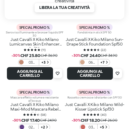
creatività
LIBERA LA TUA CREATIVITÀ
SPECIAL PROMO %
SPECIAL PROMO %
Siero viso illuminante e bronzer liquido SPF
Fondotinta in stick SPF 50
30
Just Cavalli X Kiko Milano
Just Cavalli X Kiko Milano Sun-
Lumicanvas Skin Enhancer
Drape Stick Foundation Spf50
Spf30
(
11
)
(
22
)
CHF 25.80
CHF 24.40
-30%
CHF 36.90
-30%
CHF 34.90
03
+3
06
+7
Savage
Toffee
AGGIUNGI AL
AGGIUNGI AL
Amber
Fever
CARRELLO
CARRELLO
SPECIAL PROMO %
SPECIAL PROMO %
Mascara effetto volume e resistente
Rossetto cremoso e idratante con SPF 30
all'acqua
Just Cavalli X Kiko Milano
Just Cavalli X Kiko Milano Wild-
Maxi-Mod Mascara Rebel
Kisser Lipstick Spf30
Edition
(
58
)
(
40
)
CHF 17.40
CHF 18.20
-30%
CHF 24.90
-30%
CHF 26.00
02
+2
03
+5