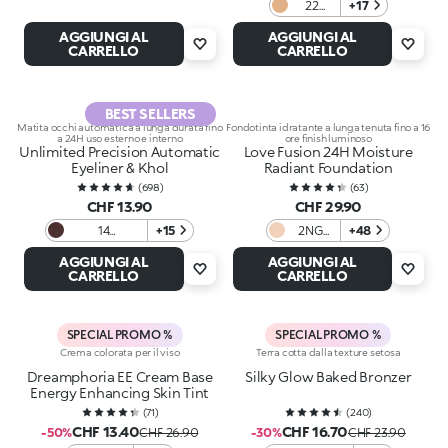
22
+17
Marble
AGGIUNGI AL
AGGIUNGI AL
CARRELLO
CARRELLO
BEST SELLERS
Matita occhi automatica a lunga durata fino
Fondotinta idratante a lunga tenuta fino a 16
a 24H uso esterno e interno
ore finish luminoso
Unlimited Precision Automatic
Love Fusion 24H Moisture
Eyeliner & Khol
Radiant Foundation
(
698
)
(
63
)
CHF 13.90
CHF 29.90
14
+15
2NG
+48
Shimmering
Neutral
AGGIUNGI AL
AGGIUNGI AL
Dark Taupe
Gold
CARRELLO
CARRELLO
SPECIAL PROMO %
SPECIAL PROMO %
Crema colorata per il viso
Terra cotta dalla texture setosa
Dreamphoria EE Cream Base
Silky Glow Baked Bronzer
Energy Enhancing Skin Tint
(
71
)
(
240
)
CHF 13.40
CHF 16.70
-50%
CHF 26.90
-30%
CHF 23.90