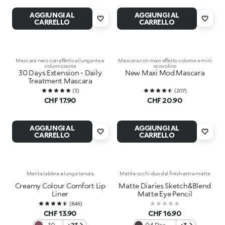
AGGIUNGI AL
AGGIUNGI AL
CARRELLO
CARRELLO
Mascara nero con effetto allungante e
Mascara con maxi effetto volume e mini
volumizzante
scovolino
30 Days Extension - Daily
New Maxi Mod Mascara
Treatment Mascara
(
3
)
(
207
)
CHF 17.90
CHF 20.90
AGGIUNGI AL
AGGIUNGI AL
CARRELLO
CARRELLO
Matita labbra a lunga tenuta
Matita occhi duo dal finish extra matte
Creamy Colour Comfort Lip
Matte Diaries Sketch&Blend
Liner
Matte Eye Pencil
(
846
)
CHF 13.90
CHF 16.90