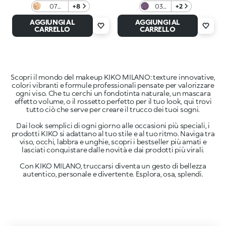
07
+8
03
+2
Banana
Prism
AGGIUNGI AL
AGGIUNGI AL
Break
CARRELLO
CARRELLO
Scopri il mondo del makeup KIKO MILANO: texture innovative,
colori vibranti e formule professionali pensate per valorizzare
ogni viso. Che tu cerchi un fondotinta naturale, un mascara
effetto volume, o il rossetto perfetto per il tuo look, qui trovi
tutto ciò che serve per creare il trucco dei tuoi sogni.
Dai look semplici di ogni giorno alle occasioni più speciali, i
prodotti KIKO si adattano al tuo stile e al tuo ritmo. Naviga tra
viso, occhi, labbra e unghie, scopri i bestseller più amati e
lasciati conquistare dalle novità e dai prodotti più virali.
Con KIKO MILANO, truccarsi diventa un gesto di bellezza
autentico, personale e divertente. Esplora, osa, splendi.