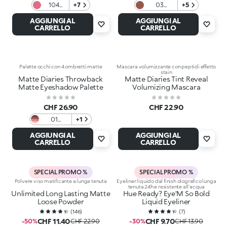
104
+7
03
+5
Rosa
Chestnut
AGGIUNGI AL
AGGIUNGI AL
Intenso
Avenue
CARRELLO
CARRELLO
Palette occhi con 4 ombretti matte
Mascara volumizzante con peptidi effetto
stain
Matte Diaries Throwback
Matte Diaries Tint Reveal
Matte Eyeshadow Palette
Volumizing Mascara
CHF 26.90
CHF 22.90
01
+1
Smokey
AGGIUNGI AL
AGGIUNGI AL
Breakfast
CARRELLO
CARRELLO
Club
SPECIAL PROMO %
SPECIAL PROMO %
Polvere viso matificante a lunga tenuta
Eyeliner liquido dal finish olografico lunga
tenuta 24h e resistente all'acqua
Unlimited Long Lasting Matte
Hue Ready? Eye'M So Bold
Loose Powder
Liquid Eyeliner
(
146
)
(
7
)
CHF 11.40
CHF 9.70
-50%
CHF 22.90
-30%
CHF 13.90