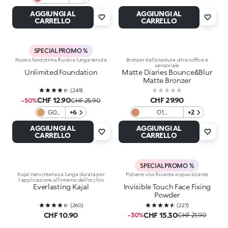
League
AGGIUNGI AL
AGGIUNGI AL
Rosé
CARRELLO
CARRELLO
SPECIAL PROMO %
Nuovo fondotinta fluido a lunga tenuta
Bronzer dalla texture ultra soffice e
sensoriale
Unlimited Foundation
Matte Diaries Bounce&Blur
Matte Bronzer
(
249
)
CHF 12.90
CHF 29.90
-50%
CHF 25.90
G07
+6
01
+2
Gold
Coffeehouse
AGGIUNGI AL
AGGIUNGI AL
Caramel
CARRELLO
CARRELLO
SPECIAL PROMO %
Kajal nero intenso a lunga durata per
Polvere viso fissante e opacizzante
l’applicazione all’interno dell’occhio
Everlasting Kajal
Invisible Touch Face Fixing
Powder
(
260
)
(
227
)
CHF 10.90
CHF 15.30
-30%
CHF 21.90