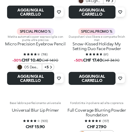
04 Light
+9
Chestnut
AGGIUNGI AL
AGGIUNGI AL
and
CARRELLO
CARRELLO
Blonds
SPECIAL PROMO %
SPECIAL PROMO %
Matita automatica per sopracciglia con
Duo polveri viso: libera e compatta finish
punta ultra precisa
mat
Micro Precision Eyebrow Pencil
Snow-Kissed Holiday My
Setting Duo Face Powder
(
118
)
(
61
)
CHF 10.40
CHF 17.40
-30%
CHF 14.90
-50%
CHF 34.90
05 Deep
+5
Brunettes
AGGIUNGI AL
AGGIUNGI AL
CARRELLO
CARRELLO
Base labbra perfezionante universale
Fondotinta in polvere ad alta coprenza
Universal Blur Lip Primer
Full Coverage Blurring Powder
Foundation
(
103
)
(
137
)
CHF 15.90
CHF 27.90