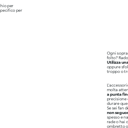
hio per
pecifico per
Ogni sopracc
Utilizza un
oppure sfol
troppo o t
L’accessori
molta atten
a punta fin
precisione 
durare que
Se sei fan d
non seguon
spesso e na
rade o hai 
ombretto o 