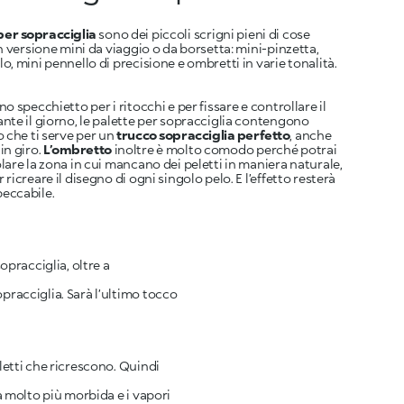
per sopracciglia
sono dei piccoli scrigni pieni di cose
in versione mini da viaggio o da borsetta: mini-pinzetta,
o, mini pennello di precisione e ombretti in varie tonalità.
o specchietto per i ritocchi e per fissare e controllare il
nte il giorno, le palette per sopracciglia contengono
o che ti serve per un
trucco sopracciglia perfetto
, anche
in giro.
L’ombretto
inoltre è molto comodo perché potrai
lare la zona in cui mancano dei peletti in maniera naturale,
ricreare il disegno di ogni singolo pelo. E l’effetto resterà
eccabile.
opracciglia, oltre a
opracciglia. Sarà l’ultimo tocco
peletti che ricrescono. Quindi
ta molto più morbida e i vapori