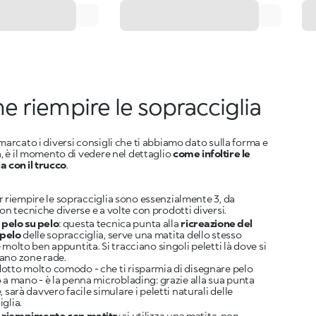
 riempire le sopracciglia
smarcato i diversi consigli che ti abbiamo dato sulla forma e
ia, è il momento di vedere nel dettaglio
come infoltire le
a con il trucco
.
r riempire le sopracciglia sono essenzialmente 3, da
con tecniche diverse e a volte con prodotti diversi.
 pelo su pelo
: questa tecnica punta alla
ricreazione del
 pelo
delle sopracciglia, serve una matita dello stesso
 molto ben appuntita. Si tracciano singoli peletti là dove si
ano zone rade.
otto molto comodo - che ti risparmia di disegnare pelo
 a mano - è la penna microblading: grazie alla sua punta
, sarà davvero facile simulare i peletti naturali delle
glia.
 riempimento con matita
: si utilizza una matita, non