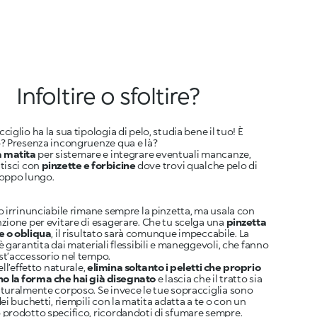
Infoltire o sfoltire?
iglio ha la sua tipologia di pelo, studia bene il tuo! È
a matita
per sistemare e integrare eventuali mancanze,
tisci con
pinzette e forbicine
dove trovi qualche pelo di
roppo lungo.
o irrinunciabile rimane sempre la pinzetta, ma usala con
zione per evitare di esagerare. Che tu scelga una
pinzetta
e o obliqua
, il risultato sarà comunque impeccabile. La
è garantita dai materiali flessibili e maneggevoli, che fanno
st’accessorio nel tempo.
ell’effetto naturale,
elimina soltanto i peletti che proprio
o la forma che hai già disegnato
e lascia che il tratto sia
turalmente corposo. Se invece le tue sopracciglia sono
dei buchetti, riempili con la matita adatta a te o con un
prodotto specifico, ricordandoti di sfumare sempre.