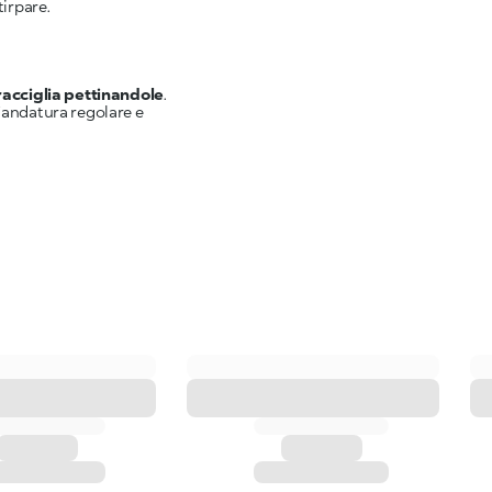
tirpare.
racciglia pettinandole
.
’andatura regolare e