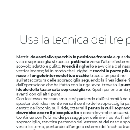
Usa la tecnica dei tre 
Mettiti
davanti allo specchio in posizione frontale
e guarda
viso e sopracciglia struccati:
pettinale
verso l’alto e l’ester
scovolo adatto e pulito.
Prendi il righello
e avvicinalo al nas
verticalmente; fai in modo che il righello
tocchi la parte più
naso
e
l’angolo interno del tuo occhio
; traccia un puntino
sull’attaccatura delle sopracciglia seguendo la linea ideale r
dall’operazione che hai fatto con la riga: avrai trovato il
punto
ideale della tua arcata sopraccigliare
. Ripeti per entrambi 
avanti con gli altri punti.
Con lo stesso meccanismo, cioè partendo dall’estremità del 
spostandoti idealmente verso il centro delle sopracciglia pa
centro dell’occhio, sull’iride, otterrai
il punto in cui il sopracc
dovrebbe avere il picco più alto
o dove dovrebbe arcuarsi.
Continua con l’ultimo dei passaggi per definire il punto final
sopracciglio, stavolta partendo dall’estremità del naso e sp
verso l’esterno, puntando all’angolo esterno dell’occhio: tra