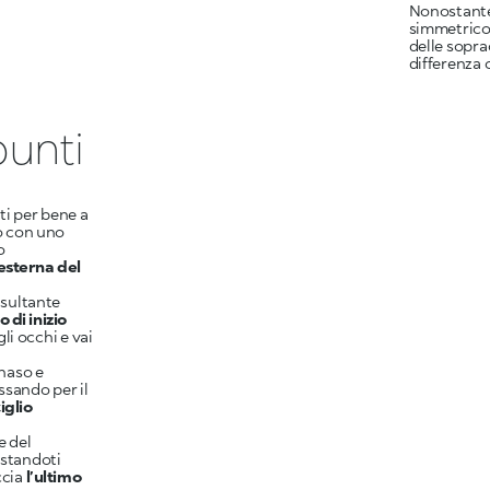
Nonostante
simmetrico
delle sopra
differenza 
punti
ti per bene a
no con uno
o
 esterna del
isultante
 di inizio
gli occhi e vai
naso e
ssando per il
iglio
e del
ostandoti
ccia
l’ultimo