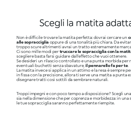
Scegli la matita adatt
Non è difficile trovare la matita perfetta: dovrai cercare un
c
alle sopracciglia
oppure di una tonalità più chiara. Da evitar
troppo scure altrimenti avrai un tratto estremamente marc
Ci sono mille modi per
truccare le sopracciglia con la mati
scegliere basta farsi guidare dall’effetto che vuoi ottenere.
Se desideri un rilascio controllato e una punta morbida per 
eventuali buchetti senza sbavature,
il pennarello fa per te
.
La matita invece si applica in un attimo e la resa è sempre per
in fissa con la precisione, allora ti serve una matita a punta ex
disegnare tratti così sottili da sembrare naturali.
Troppi impegni e con poco tempo a disposizione? Scegli una 
sia nella dimensione che per coprenza e morbidezza: in una 
le tue sopracciglia saranno perfettamente riempite.