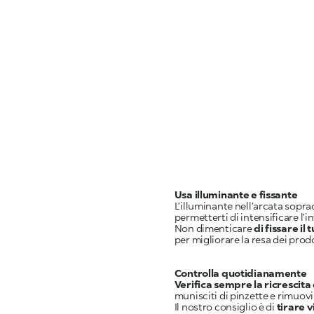
Usa illuminante e fissante
L’illuminante nell’arcata soprac
permetterti di intensificare l’
Non dimenticare
di fissare il 
per migliorare la resa dei prod
Controlla quotidianamente
Verifica sempre la ricrescita
munisciti di pinzette e rimuov
Il nostro consiglio è di
tirare v