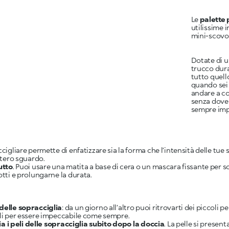
Le
palette 
utilissime 
mini-scovol
Dotate di un
trucco dura
tutto quell
quando sei 
andare a co
senza dover 
sempre imp
cigliare permette di enfatizzare sia la forma che l’intensità delle tue s
intero sguardo.
tutto
. Puoi usare una matita a base di cera o un mascara fissante per s
otti e prolungarne la durata.
 delle sopracciglia
: da un giorno all’altro puoi ritrovarti dei piccoli 
ili per essere impeccabile come sempre.
ia i peli delle sopracciglia subito dopo la doccia
. La pelle si presen