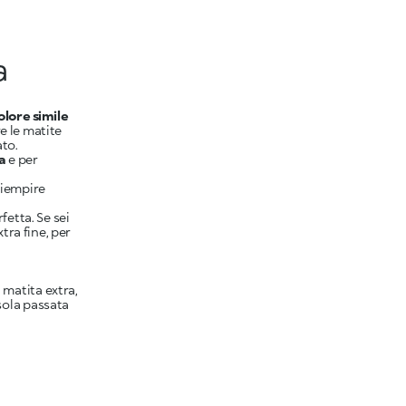
a
olore simile
e le matite
ato.
ta
e per
riempire
fetta. Se sei
tra fine, per
matita extra,
sola passata