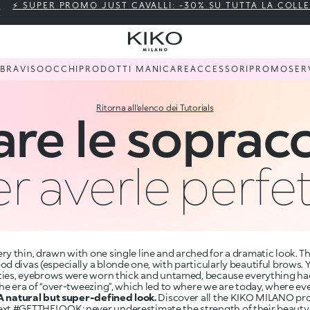
⚡ SUPER PROMO JUST CAVALLI: -30% SU TUTTA LA COLL
BBRA
VISO
OCCHI
PRODOTTI MANI
CARE
ACCESSORI
PROMO
SER
Ritorna all'elenco dei Tutorials
e le sopracci
r averle perfe
y thin, drawn with one single line and arched for a dramatic look. T
d divas (especially a blonde one, with particularly beautiful brows.
ghties, eyebrows were worn thick and untamed, because everything ha
the era of “over-tweezing”, which led to where we are today, where e
A natural but super-defined look.
Discover all the KIKO MILANO pro
ext #GETTHELOOK: never underestimate the strength of their beauty