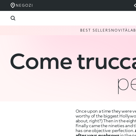
NEGOZI
BEST SELLERS
NOVITÀ
LA
Come truccar
pe
Once upon a time they were ver
worthy of the biggest Hollywoo
about, right?) Then in the ei
Finally came the nineties and 
has one objective: perfection.
after your eyebrows
in the n