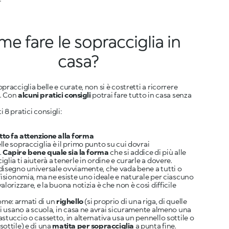
e fare le sopracciglia in
casa?
pracciglia belle e curate, non si è costretti a ricorrere
a. Con
alcuni pratici consigli
potrai fare tutto in casa senza
 8 pratici consigli:
tto fa attenzione alla forma
lle sopracciglia è il primo punto su cui dovrai
.
Capire bene quale sia la forma
che si addice di più alle
glia ti aiuterà a tenerle in ordine e curarle a dovere.
disegno universale ovviamente, che vada bene a tutti o
 fisionomia, ma ne esiste uno ideale e naturale per ciascuno
alorizzare, e la buona notizia è che non è così difficile
me: armati di un
righello
(si proprio di una riga, di quelle
 si usano a scuola, in casa ne avrai sicuramente almeno una
astuccio o cassetto, in alternativa usa un pennello sottile o
sottile) e di una
matita per sopracciglia
a punta fine.