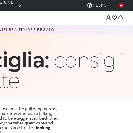
EZIONE
THE KIKO SALE: FINO AL 50% DI SCON
HELP
CH | IT
VIZI BEAUTY
IDEE REGALO
glia:
consigli
tte
hen came the gull wing period,
 You know who we're talking
d to be exaggerated back then.
veryone takes great care and
ducts and tips for
looking
!