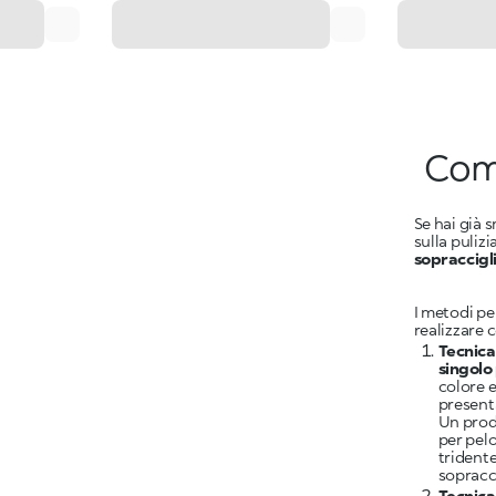
Come
Se hai già 
sulla puliz
sopraccigli
I metodi pe
realizzare 
Tecnica
singolo
colore e
present
Un prod
per pelo
tridente
sopracci
Tecnica