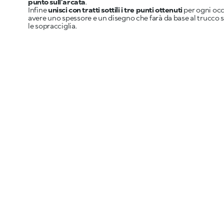
punto sull’arcata
.
Infine
unisci con tratti sottili i tre punti ottenuti
per ogni occ
avere uno spessore e un disegno che farà da base al trucco s
le sopracciglia.