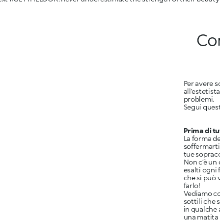
Com
Per avere so
all’estetist
problemi.
Segui questi
Prima di tu
La forma de
soffermarti
tue sopracci
Non c’è un 
esalti ogni
che si può v
farlo!
Vediamo co
sottili che
in qualche 
una matita 