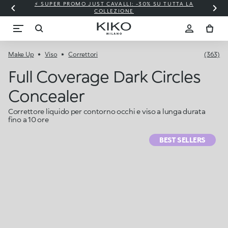
⚡ SUPER PROMO JUST CAVALLI: -30% SU TUTTA LA
COLLEZIONE
Make Up
Viso
Correttori
(363)
Full Coverage Dark Circles
Concealer
Correttore liquido per contorno occhi e viso a lunga durata
fino a 10 ore
BEST SELLERS