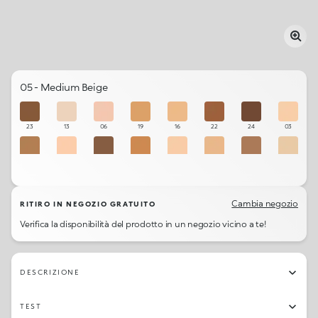
05 - Medium Beige
23
13
06
19
16
22
24
03
10
02
12
20
15
18
09
14
01
08
17
05
21
11
07
04
Cambia negozio
RITIRO IN NEGOZIO GRATUITO
Verifica la disponibilità del prodotto in un negozio vicino a te!
DESCRIZIONE
TEST