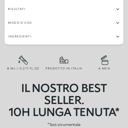
RISULTATI
MODO D'USO
INGREDIENTI
8 ML / 0.271 FL.OZ
PRODOTTO IN ITALIA
6 MESI
IL NOSTRO BEST
SELLER.
10H LUNGA TENUTA*
*Test strumentale