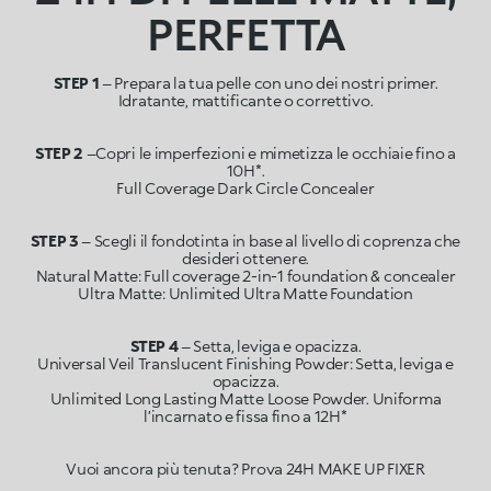
PERFETTA
STEP 1
– Prepara la tua pelle con uno dei nostri primer.
STEP 2
–Copri le imperfezioni e mimetizza le occhiaie fino a
10H*.
STEP 3
– Scegli il fondotinta in base al livello di coprenza che
desideri ottenere.
Natural Matte: Full coverage 2-in-1 foundation & concealer
STEP 4
– Setta, leviga e opacizza.
Universal Veil Translucent Finishing Powder: Setta, leviga e
opacizza.
Unlimited Long Lasting Matte Loose Powder. Uniforma
l’incarnato e fissa fino a 12H*
Vuoi ancora più tenuta? Prova 24H MAKE UP FIXER