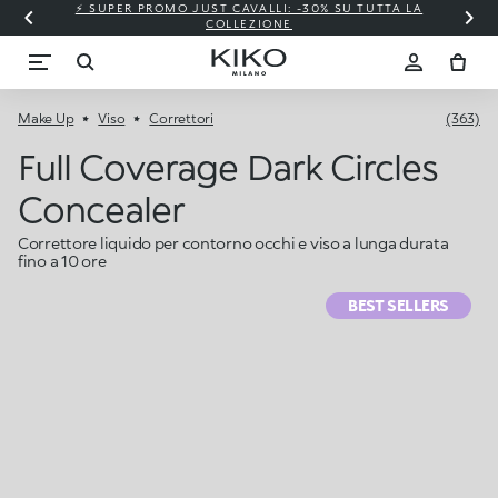
⚡ SUPER PROMO JUST CAVALLI: -30% SU TUTTA LA
COLLEZIONE
Make Up
Viso
Correttori
(363)
Full Coverage Dark Circles
Concealer
Correttore liquido per contorno occhi e viso a lunga durata
fino a 10 ore
BEST SELLERS