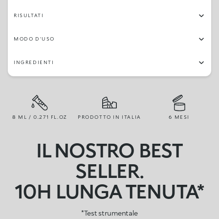
RISULTATI
MODO D'USO
INGREDIENTI
8 ML / 0.271 FL.OZ
PRODOTTO IN ITALIA
6 MESI
IL NOSTRO BEST
SELLER.
10H LUNGA TENUTA*
*Test strumentale