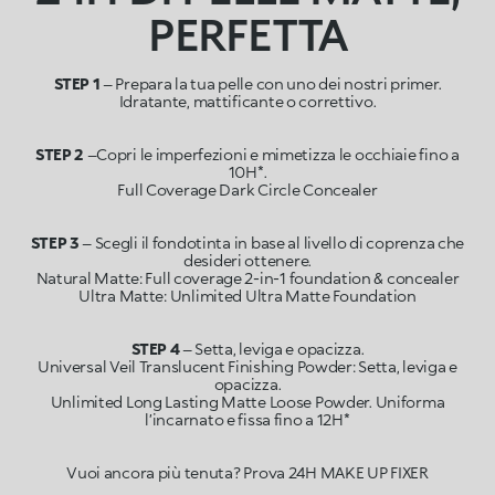
PERFETTA
STEP 1
– Prepara la tua pelle con uno dei nostri primer.
STEP 2
–Copri le imperfezioni e mimetizza le occhiaie fino a
10H*.
STEP 3
– Scegli il fondotinta in base al livello di coprenza che
desideri ottenere.
Natural Matte: Full coverage 2-in-1 foundation & concealer
STEP 4
– Setta, leviga e opacizza.
Universal Veil Translucent Finishing Powder: Setta, leviga e
opacizza.
Unlimited Long Lasting Matte Loose Powder. Uniforma
l’incarnato e fissa fino a 12H*
Vuoi ancora più tenuta? Prova 24H MAKE UP FIXER