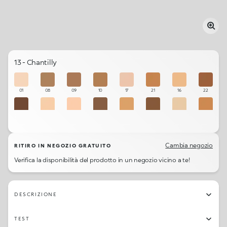
13 - Chantilly
01
08
09
10
17
21
16
22
24
03
02
12
19
23
14
20
15
18
05
06
13
11
07
04
Cambia negozio
RITIRO IN NEGOZIO GRATUITO
Verifica la disponibilità del prodotto in un negozio vicino a te!
DESCRIZIONE
TEST