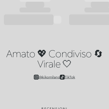
Amato 💖 Condiviso 🔄
Virale 🤍
@kikomilano
TikTok
RECENSIONI