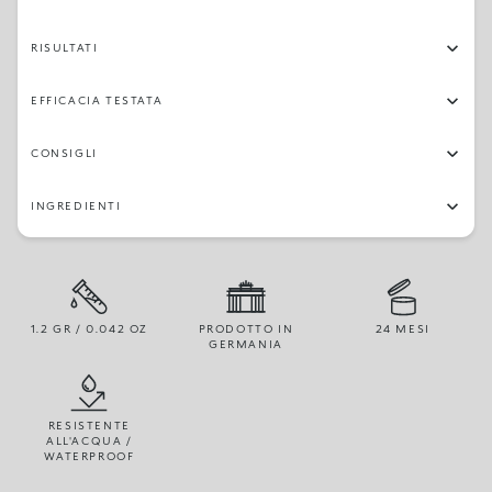
RISULTATI
EFFICACIA TESTATA
CONSIGLI
INGREDIENTI
1.2 GR / 0.042 OZ
PRODOTTO IN
24 MESI
GERMANIA
RESISTENTE
ALL'ACQUA /
WATERPROOF