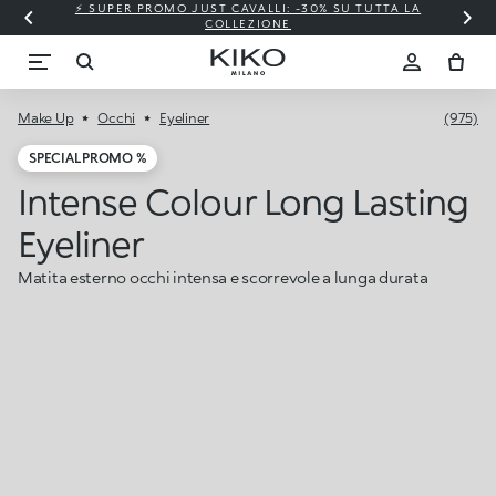
⚡ SUPER PROMO JUST CAVALLI: -30% SU TUTTA LA
COLLEZIONE
Make Up
Occhi
Eyeliner
(975)
SPECIAL PROMO %
Intense Colour Long Lasting
Eyeliner
Matita esterno occhi intensa e scorrevole a lunga durata