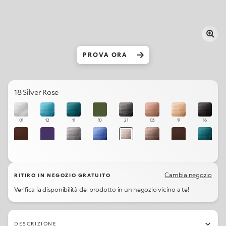
PROVA ORA
18 Silver Rose
01
12
11
10
21
03
17
16
19
13
20
14
18
04
06
08
Cambia negozio
RITIRO IN NEGOZIO GRATUITO
Verifica la disponibilità del prodotto in un negozio vicino a te!
DESCRIZIONE