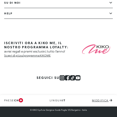
SU DI NOI
HELP
ISCRIVITI ORA A KIKO ME, IL
NOSTRO PROGRAMMA LOYALTY:
avrai regali e premi esclusivi, tutto l'anno!
Scopri di più sul programma KIKO ME
SEGUICI SU
PAESE
CH
LINGUA
IT
MODIFICA
© KIKO S.p.A via Giorgio e Guido Paglia 1/D, Bergamo - Italia