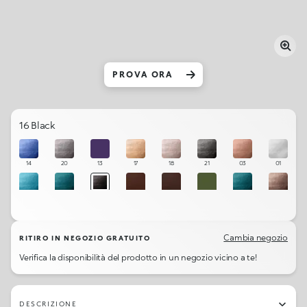
PROVA ORA
16 Black
14
20
13
17
18
21
03
01
12
08
16
19
06
10
11
04
Cambia negozio
RITIRO IN NEGOZIO GRATUITO
Verifica la disponibilità del prodotto in un negozio vicino a te!
DESCRIZIONE