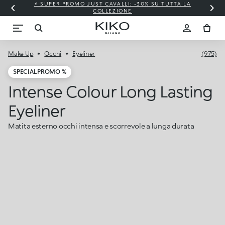
⚡ SUPER PROMO JUST CAVALLI: -30% SU TUTTA LA
COLLEZIONE
Make Up
Occhi
Eyeliner
(975)
SPECIAL PROMO %
Intense Colour Long Lasting
Eyeliner
Matita esterno occhi intensa e scorrevole a lunga durata