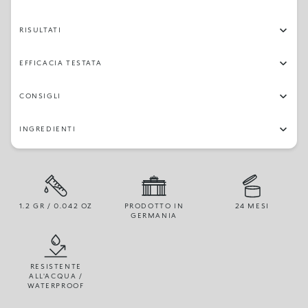
RISULTATI
EFFICACIA TESTATA
CONSIGLI
INGREDIENTI
1.2 GR / 0.042 OZ
PRODOTTO IN
24 MESI
GERMANIA
RESISTENTE
ALL'ACQUA /
WATERPROOF