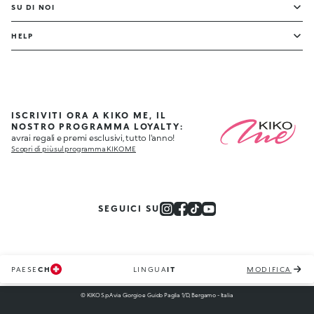
SU DI NOI
HELP
ISCRIVITI ORA A KIKO ME, IL
NOSTRO PROGRAMMA LOYALTY:
avrai regali e premi esclusivi, tutto l'anno!
Scopri di più sul programma KIKO ME
SEGUICI SU
PAESE
CH
LINGUA
IT
MODIFICA
© KIKO S.p.A via Giorgio e Guido Paglia 1/D, Bergamo - Italia