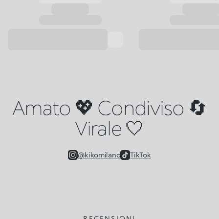
Amato 💖 Condiviso 🔄
Virale 🤍
@kikomilano
TikTok
RECENSIONI