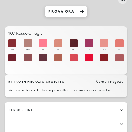
PROVA ORA
107 Rosso Ciliegia
104
130
111
102
122
118
101
113
105
121
123
103
110
109
106
120
108
114
119
115
107
131
112
129
Cambia negozio
RITIRO IN NEGOZIO GRATUITO
Verifica la disponibilità del prodotto in un negozio vicino a te!
DESCRIZIONE
TEST