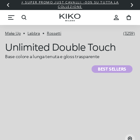
⚡ SUPER PROMO JUST CAVALLI: -30% SU TUTTA LA
COLLEZIONE
Make Up
Labbra
Rossetti
(3259)
Unlimited Double Touch
Base colore a lunga tenuta e gloss trasparente
BEST SELLERS