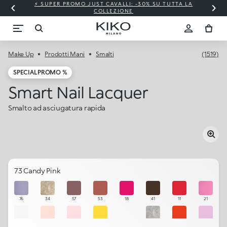
⚡ SUPER PROMO JUST CAVALLI: -30% SU TUTTA LA
COLLEZIONE
Make Up
Prodotti Mani
Smalti
(1519)
SPECIAL PROMO %
Smart Nail Lacquer
Smalto ad asciugatura rapida
73 Candy Pink
76
34
57
53
18
41
11
21
101
102
103
58
01
43
10
75