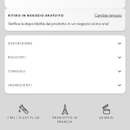
39
05
63
150
51
30
12
81
Cambia negozio
RITIRO IN NEGOZIO GRATUITO
Verifica la disponibilità del prodotto in un negozio vicino a te!
153
27
32
97
15
73
45
84
96
02
04
48
55
26
77
13
DESCRIZIONE
19
87
66
82
56
79
64
23
RISULTATI
06
14
70
16
67
22
42
49
CONSIGLI
54
03
25
24
65
28
72
71
INGREDIENTI
07
7 ML / 0.237 FL.OZ
PRODOTTO IN
24 MESI
FRANCIA