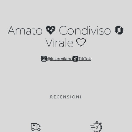
Amato 💖 Condiviso 🔄
Virale 🤍
@kikomilano
TikTok
RECENSIONI