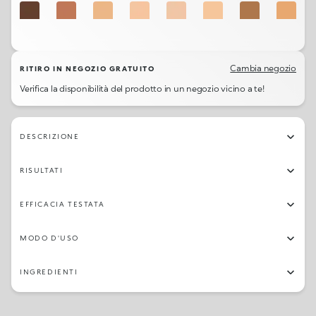
R10
N10
G5.5
G2
R3
G4
G7.5
G8
N5
2N
N4.5
N1
R8
G6.5
R1
N8.5
Cambia negozio
RITIRO IN NEGOZIO GRATUITO
Verifica la disponibilità del prodotto in un negozio vicino a te!
G6
G3
DESCRIZIONE
RISULTATI
EFFICACIA TESTATA
MODO D'USO
INGREDIENTI