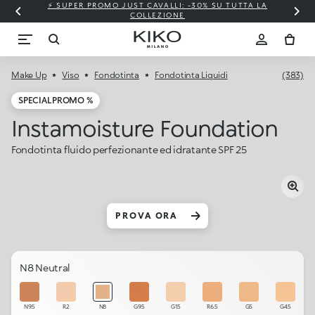
⚡ SUPER PROMO JUST CAVALLI: -30% SU TUTTA LA
COLLEZIONE
Make Up
Viso
Fondotinta
Fondotinta Liquidi
(383)
SPECIAL PROMO %
Instamoisture Foundation
Fondotinta fluido perfezionante ed idratante SPF 25
PROVA ORA
N8 Neutral
N9.5
R2
N8
G9.5
G1.5
R6.5
G5
G4.5