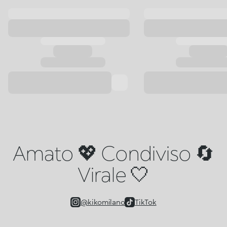
Amato 💖 Condiviso 🔄
Virale 🤍
@kikomilano
TikTok