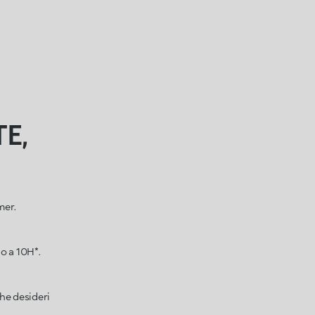
E,
mer.
o a 10H*.
che desideri