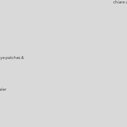
chiare u
ye patches &
aler