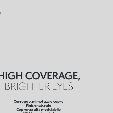
I
HIGH COVERAGE,
BRIGHTER EYES
Corregge, mimetizza e copre
Finish naturale
Coprenza alta modulabile