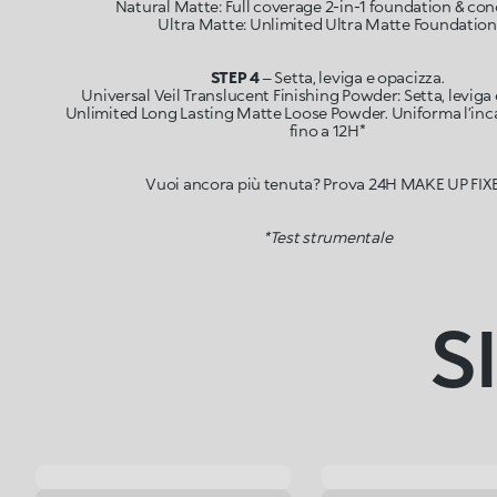
Natural Matte: Full coverage 2-in-1 foundation & con
STEP 4
– Setta, leviga e opacizza.
Universal Veil Translucent Finishing Powder: Setta, leviga 
Unlimited Long Lasting Matte Loose Powder. Uniforma l’inca
fino a 12H*
Vuoi ancora più tenuta? Prova 24H MAKE UP FIX
*Test strumentale
S