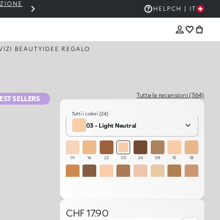
EZIONE
THE KIKO SALE: FINO AL 50% DI SCON
HELP
CH | IT
VIZI BEAUTY
IDEE REGALO
Tutte le recensioni (364)
EST SELLERS
Tutti i colori (24)
03 - Light Neutral
01
16
22
03
24
08
15
18
20
12
02
09
17
14
10
07
23
19
05
11
06
13
21
04
CHF 17.90