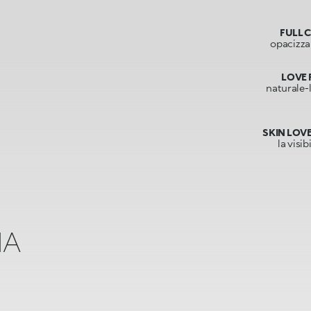
FULL 
opacizzan
LOVE 
naturale-
SKIN LOV
la visi
IA