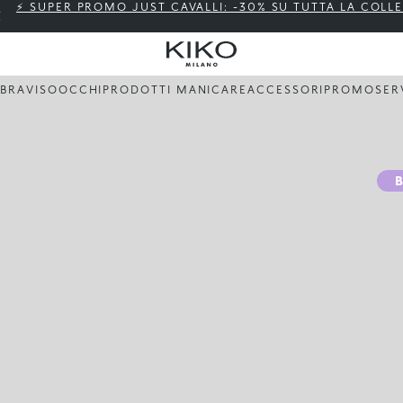
⚡ SUPER PROMO JUST CAVALLI: -30% SU TUTTA LA COLL
BBRA
VISO
OCCHI
PRODOTTI MANI
CARE
ACCESSORI
PROMO
SER
B