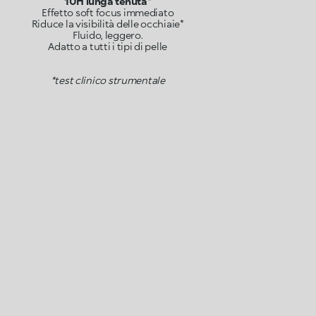
10H lunga tenuta*
Effetto soft focus immediato
Riduce la visibilità delle occhiaie*
Fluido, leggero.
Adatto a tutti i tipi di pelle
*test clinico strumentale