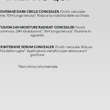
COVERAGE DARK CIRCLE CONCEALER.
Finish: naturale-
te. 10H lunga tenuta*. Riduce la visibilità delle occhiaie.
FUSION 24H MOISTURE RADIANT CONCEALER.
Finish:
luminoso. 24H idratazione*, 16H lunga tenuta*. Illumina lo
sguardo.
ER INTENSIVE SERUM CONCEALER
. Finish: naturale. Riduce
bilità delle rughe*. Applicatore metallico per attenuare il
gonfiore.
*Test clinico strumentale.