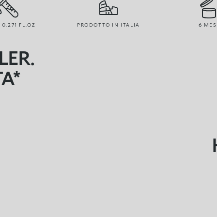
 0.271 FL.OZ
PRODOTTO IN ITALIA
6 MES
LER.
A*