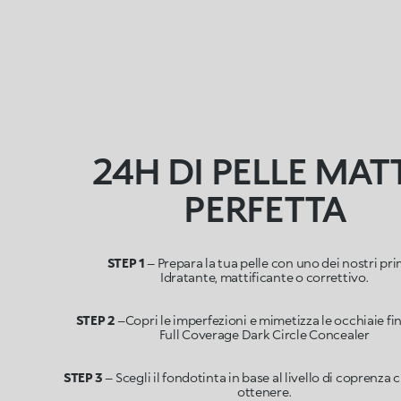
24H DI PELLE MATT
PERFETTA
STEP 1
– Prepara la tua pelle con uno dei nostri pri
STEP 2
–Copri le imperfezioni e mimetizza le occhiaie fin
STEP 3
– Scegli il fondotinta in base al livello di coprenza 
ottenere.