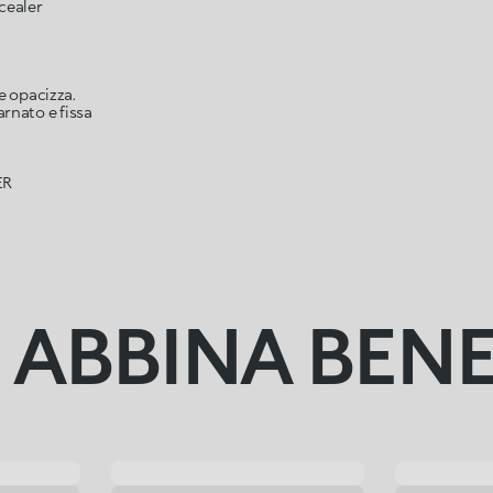
cealer
e opacizza.
rnato e fissa
ER
I ABBINA BEN