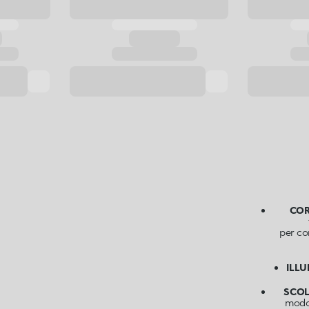
COR
per co
ILL
SCOL
modo 