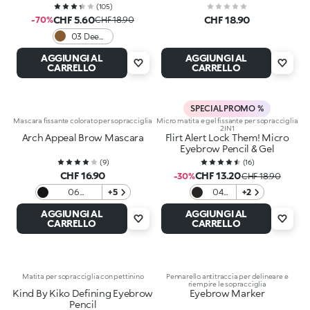
(
105
)
CHF 5.60
CHF 18.90
-70%
CHF 18.90
03 Deep
Brunettes
AGGIUNGI AL
AGGIUNGI AL
CARRELLO
CARRELLO
SPECIAL PROMO %
Mascara fissante colorato per sopracciglia
Micro matita e gel fissante per sopracciglia
2IN1
Arch Appeal Brow Mascara
Flirt Alert Lock Them! Micro
Eyebrow Pencil & Gel
(
9
)
(
16
)
CHF 16.90
CHF 13.20
-30%
CHF 18.90
06
+5
04
+2
Blackhaired
Jet
AGGIUNGI AL
AGGIUNGI AL
Black
CARRELLO
CARRELLO
Mood
Matita per sopracciglia con pettinino
Pennarello antitraccia per delineare e
riempire le sopracciglia
Kind By Kiko Defining Eyebrow
Eyebrow Marker
Pencil