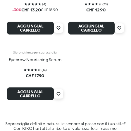
(
4
)
(
23
)
CHF 13.20
CHF 12.90
-30%
CHF 18.90
AGGIUNGI AL
AGGIUNGI AL
CARRELLO
CARRELLO
Siero nutriente per sopracciglia
Eyebrow Nourishing Serum
(
14
)
CHF 17.90
AGGIUNGI AL
CARRELLO
Sopracciglia definite, naturali e sempre al passo con il tuo stile?
Con KIKO hai tutta la libertà di valorizzarle al massimo.