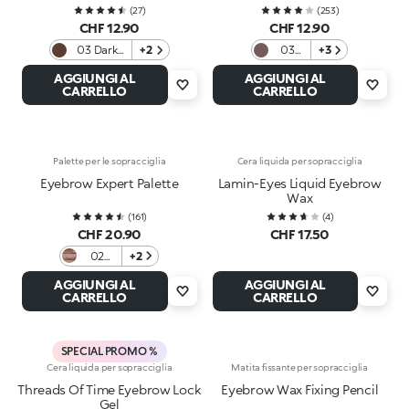
(
27
)
(
253
)
CHF 12.90
CHF 12.90
03 Dark
+2
03
+3
Chocolate
Brune
AGGIUNGI AL
AGGIUNGI AL
e
CARRELLO
CARRELLO
More
Palette per le sopracciglia
Cera liquida per sopracciglia
Eyebrow Expert Palette
Lamin-Eyes Liquid Eyebrow
Wax
(
161
)
(
4
)
CHF 20.90
CHF 17.50
02
+2
Brown
AGGIUNGI AL
AGGIUNGI AL
CARRELLO
CARRELLO
SPECIAL PROMO %
Cera liquida per sopracciglia
Matita fissante per sopracciglia
Threads Of Time Eyebrow Lock
Eyebrow Wax Fixing Pencil
Gel