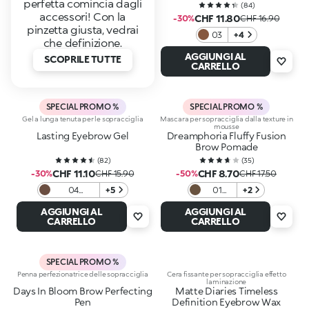
perfetta comincia dagli
(
84
)
accessori! Con la
CHF 11.80
-30%
CHF 16.90
pinzetta giusta, vedrai
03
+4
che definizione.
AGGIUNGI AL
SCOPRILE TUTTE
CARRELLO
SPECIAL PROMO %
SPECIAL PROMO %
Gel a lunga tenuta per le sopracciglia
Mascara per sopracciglia dalla texture in
mousse
Lasting Eyebrow Gel
Dreamphoria Fluffy Fusion
Brow Pomade
(
82
)
(
35
)
CHF 11.10
CHF 8.70
-30%
CHF 15.90
-50%
CHF 17.50
04
+5
01
+2
Chocolate
Blonde
AGGIUNGI AL
AGGIUNGI AL
CARRELLO
CARRELLO
SPECIAL PROMO %
Penna perfezionatrice delle sopracciglia
Cera fissante per sopracciglia effetto
laminazione
Days In Bloom Brow Perfecting
Matte Diaries Timeless
Pen
Definition Eyebrow Wax