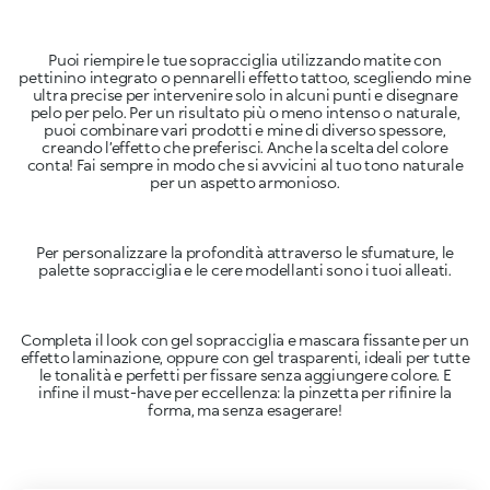
Puoi riempire le tue sopracciglia utilizzando matite con
pettinino integrato o pennarelli effetto tattoo, scegliendo mine
ultra precise per intervenire solo in alcuni punti e disegnare
pelo per pelo. Per un risultato più o meno intenso o naturale,
puoi combinare vari prodotti e mine di diverso spessore,
creando l’effetto che preferisci. Anche la scelta del colore
conta! Fai sempre in modo che si avvicini al tuo tono naturale
per un aspetto armonioso.
Per personalizzare la profondità attraverso le sfumature, le
palette sopracciglia e le cere modellanti sono i tuoi alleati.
Completa il look con gel sopracciglia e mascara fissante per un
effetto laminazione, oppure con gel trasparenti, ideali per tutte
le tonalità e perfetti per fissare senza aggiungere colore. E
infine il must-have per eccellenza: la pinzetta per rifinire la
forma, ma senza esagerare!