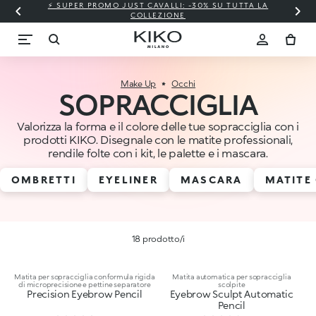
⚡ SUPER PROMO JUST CAVALLI: -30% SU TUTTA LA
COLLEZIONE
Make Up
Occhi
SOPRACCIGLIA
Valorizza la forma e il colore delle tue sopracciglia con i
prodotti KIKO. Disegnale con le matite professionali,
rendile folte con i kit, le palette e i mascara.
OMBRETTI
EYELINER
MASCARA
MATITE
18 prodotto/i
Matita per sopracciglia con formula rigida
Matita automatica per sopracciglia
di microprecisione e pettine separatore
scolpite
Precision Eyebrow Pencil
Eyebrow Sculpt Automatic
Pencil