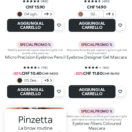
(
958
)
(
490
)
CHF 15.90
CHF 14.90
04 Light
+9
02
+9
Chestnut
Blondes
AGGIUNGI AL
AGGIUNGI AL
and
And
CARRELLO
CARRELLO
Blonds
Redheads
SPECIAL PROMO %
SPECIAL PROMO %
Matita automatica per sopracciglia con
Mascara fissante per sopracciglia in gel dal
punta ultra precisa
finish satinato
Micro Precision Eyebrow Pencil
Eyebrow Designer Gel Mascara
(
118
)
(
165
)
CHF 10.40
CHF 11.80
-30%
CHF 14.90
-30%
CHF 16.90
05 Deep
+5
Brunettes
AGGIUNGI AL
AGGIUNGI AL
CARRELLO
CARRELLO
SPECIAL PROMO %
Pinzetta
Mascara colorato con fibre per sopracciglia
pettinate e riempite dal finish glossy
Eyebrow Fibers Coloured
La brow routine
Mascara