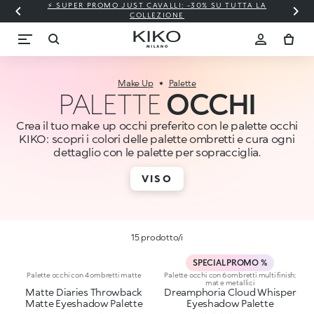
⚡ SUPER PROMO JUST CAVALLI: -30% SU TUTTA LA
COLLEZIONE
Make Up
Palette
PALETTE
OCCHI
Crea il tuo make up occhi preferito con le palette occhi
KIKO: scopri i colori delle palette ombretti e cura ogni
dettaglio con le palette per sopracciglia.
VISO
15 prodotto/i
SPECIAL PROMO %
Palette occhi con 4 ombretti matte
Palette occhi con 6 ombretti multi finish:
mat e metallici
Matte Diaries Throwback
Dreamphoria Cloud Whisper
Matte Eyeshadow Palette
Eyeshadow Palette