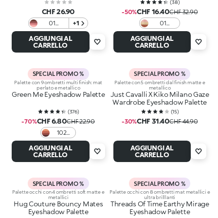
(
38
)
CHF 26.90
CHF 16.40
-50%
CHF 32.90
01
+1
01
Smokey
Earthy
AGGIUNGI AL
AGGIUNGI AL
Breakfast
Elegance
CARRELLO
CARRELLO
Club
SPECIAL PROMO %
SPECIAL PROMO %
Palette con 9 ombretti multi finish: mat
Palette con 5 ombretti dal finish matte e
perlato e metallico
metallico
Green Me Eyeshadow Palette
Just Cavalli X Kiko Milano Gaze
Wardrobe Eyeshadow Palette
(
376
)
(
15
)
CHF 6.80
CHF 31.40
-70%
CHF 22.90
-30%
CHF 44.90
102
Feisty
AGGIUNGI AL
AGGIUNGI AL
Saffron
CARRELLO
CARRELLO
SPECIAL PROMO %
SPECIAL PROMO %
Palette occhi con 4 ombretti soft matte e
Palette occhi con 8 ombretti mat metallici e
metallici
ultra brilllanti
Hug Couture Bouncy Mates
Threads Of Time Earthy Mirage
Eyeshadow Palette
Eyeshadow Palette