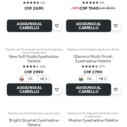
(
12
)
(
14
)
CHF 26.90
CHF 19.40
-50%
CHF 38.90
AGGIUNGI AL
AGGIUNGI AL
CARRELLO
CARRELLO
Palette con 10 ombretti multi finish: perlato
Palette con 9 ombretti dai diversi finish
mat e metalizzato
New Soft Nude Eyeshadow
Glamour Multi Finish
Palette
Eyeshadow Palette
(
54
)
(
177
)
CHF 29.90
CHF 27.90
02
+2
06
+5
Warm
Green
AGGIUNGI AL
AGGIUNGI AL
Tones
Vibes
CARRELLO
CARRELLO
Palette con 4 ombretti per uso asciutto
Palette con 15 ombretti dal finish mat e
metallizzato
Bright Quartet Eyeshadow
Master Eyeshadow Palette
Palette