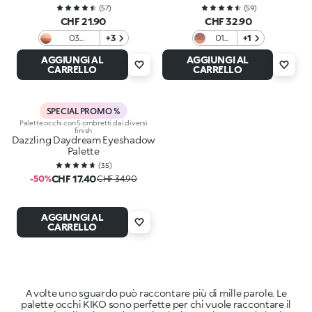
(
57
)
(
59
)
CHF 21.90
CHF 32.90
03
+3
01
+1
Burgundy
Star
AGGIUNGI AL
AGGIUNGI AL
Variations
Of
CARRELLO
CARRELLO
The
Show
SPECIAL PROMO %
Palette occhi con 5 ombretti dai diversi
finish
Dazzling Daydream Eyeshadow
Palette
(
35
)
CHF 17.40
-50%
CHF 34.90
AGGIUNGI AL
CARRELLO
A volte uno sguardo può raccontare più di mille parole. Le
palette occhi KIKO sono perfette per chi vuole raccontare il