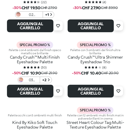
(
22
)
(
4
)
CHF 19.50
CHF 27.90
-30%
CHF 27.90
-30%
CHF 39.90
02
+1
Soulbound
AGGIUNGI AL
AGGIUNGI AL
Journey
CARRELLO
CARRELLO
SPECIAL PROMO %
SPECIAL PROMO %
Palette con 4 ombretti dal finish opaco
Palette con 3 ombretti dal finish ultra
metallico e brillante
brillante
Candy Crush™ Multi Finish
Candy Crush™ Ultra Shimmer
Eyeshadow Palette
Eyeshadow Trio
(
30
)
(
8
)
CHF 10.90
CHF 10.40
-50%
CHF 21.90
-50%
CHF 20.90
03
+2
Berry
AGGIUNGI AL
AGGIUNGI AL
Bonbon
CARRELLO
CARRELLO
SPECIAL PROMO %
Palette occhi con 5 ombretti multi finish
Palette con 12 ombretti multi finish: mat in
polvere brillanti in crema
Kind By Kiko Soft Touch
Street Heart Colour Tag Multi-
Eyeshadow Palette
Texture Eyeshadow Palette