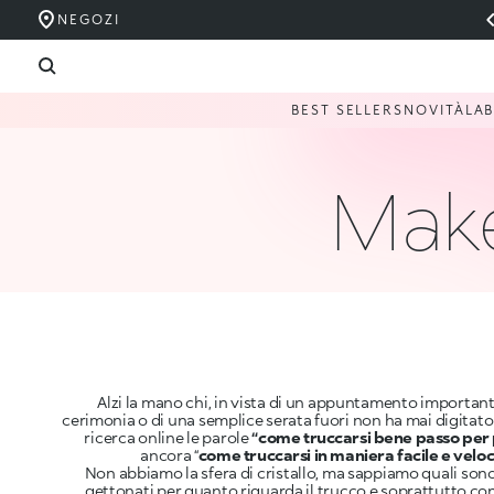
NEGOZI
BEST SELLERS
NOVITÀ
LA
Make
Alzi la mano chi, in vista di un appuntamento important
cerimonia o di una semplice serata fuori non ha mai digitato 
ricerca online le parole
“come truccarsi bene passo per
ancora “
come truccarsi in maniera facile e velo
Non abbiamo la sfera di cristallo, ma sappiamo quali sono
gettonati per quanto riguarda il trucco e soprattutto co