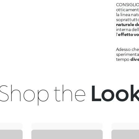
CONSIGLIO:
otticamente
la linea na
soprattutto
naturale d
interna dell
l’
effetto v
Adesso che 
sperimenta
tempo
dive
Shop the
Loo