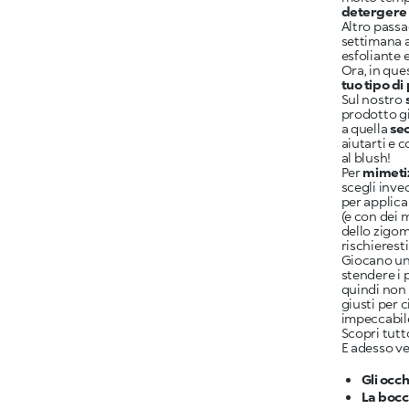
detergere i
Altro pass
settimana a
esfoliante 
Ora, in que
tuo tipo di 
Sul nostro
prodotto gi
a quella
se
aiutarti e 
al blush!
Per
mimeti
scegli inve
per applica
(e con dei 
dello zigom
rischierest
Giocano un 
stendere i 
quindi non 
giusti per c
impeccabile
Scopri tutt
E adesso v
Gli occh
La boc