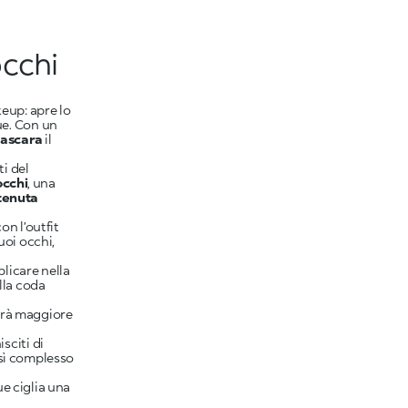
occhi
keup: apre lo
ue. Con un
ascara
il
i del
occhi
, una
 tenuta
on l’outfit
uoi occhi,
licare nella
lla coda
rà maggiore
sciti di
osì complesso
ue ciglia una