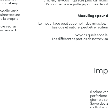
Eh bien, ne vous inquiétez plus, car nous
ti un makeup
d'appliquer le maquillage pour les débuta
p delle varie
issime texture
Maquillage pour dé
e la propria
Le maquillage peut accomplir des miracles, ma
o e vedrai,
basique et naturel peut être facilem
più paura di
Voyons quels sont le
Les différentes parties de notre visa
Impa
Il primo ve
perfezione 
giorno a se
Serve dediz
molto temp