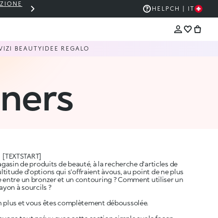
EZIONE
THE KIKO SALE: FINO AL 50% DI SCON
HELP
CH | IT
VIZI BEAUTY
IDEE REGALO
ners
[TEXTSTART]
asin de produits de beauté, à la recherche d'articles de
ltitude d'options qui s'offraient àvous, au point de ne plus
ce entre un bronzer et un contouring ? Comment utiliser un
ayon à sourcils ?
en plus et vous êtes complètement déboussolée.