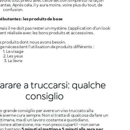
 avons tout prévu avec cette section simple sur la façon
ntes. Après cela, il y aura moins, voire plus du tout, de
confusion.
butantes : les produits de base
is il ne doit pas rester un mystère. L'application d'un look
ent réalisée avec les bons produits et accessoires.
s produits dont nous avons besoin.
ge nécessitent l'utilisation de produits différents :
1. Le visage
2. Les yeux
3. La lèvre
rare a truccarsi: qualche
consiglio
ro grande consiglio per avere un viso truccato alla
è averne cura sempre. Non si tratta di qualcosa da fare un
ttimana, ma di un lavoro costante e quotidiano.
ione e attenzione, ma -non preoccuparti! - non serve
o: bastano
5 minuti al mattino e 5 minuti alla sera per