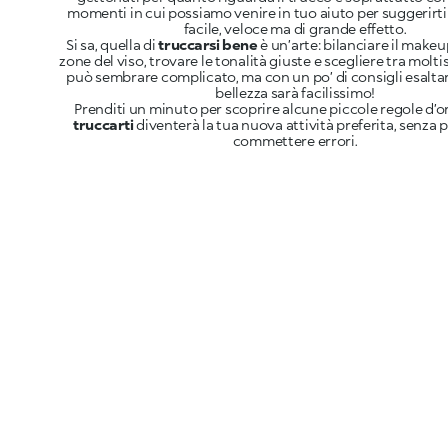
momenti in cui possiamo venire in tuo aiuto per suggerir
facile, veloce ma di grande effetto.
Si sa, quella di
truccarsi bene
è un’arte: bilanciare il makeu
zone del viso, trovare le tonalità giuste e scegliere tra molt
può sembrare complicato, ma con un po’ di consigli esaltar
bellezza sarà facilissimo!
Prenditi un minuto per scoprire alcune piccole regole d’or
truccarti
diventerà la tua nuova attività preferita, senza 
commettere errori.