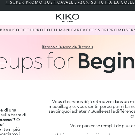
⚡ SUPER PROMO JUST CAVALLI: -30% SU TUTTA LA COLL
BBRA
VISO
OCCHI
PRODOTTI MANI
CARE
ACCESSORI
PROMO
SER
Ritorna all'elenco dei Tutorials
ups for
Begin
Vous êtes-vous déjà retrouvée dans un mag
maquillage, et vous sentir perdu parmi la mu
e, di una
savoir quoi acheter ? Quelle est la différen
sulla barra di
cr
 passo”?
O
ce
”.
Votre panier se remplit de plus 
 i temi più
nosciamo i