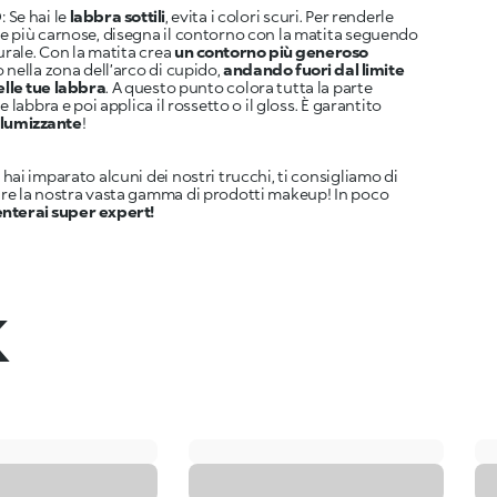
 Se hai le
labbra sottili
, evita i colori scuri. Per renderle
 più carnose, disegna il contorno con la matita seguendo
turale. Con la matita crea
un contorno più generoso
 nella zona dell’arco di cupido,
andando fuori dal limite
elle tue labbra
. A questo punto colora tutta la parte
e labbra e poi applica il rossetto o il gloss. È garantito
olumizzante
!
hai imparato alcuni dei nostri trucchi, ti consigliamo di
re la nostra vasta gamma di prodotti makeup! In poco
nterai super expert!
k