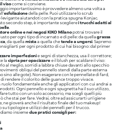
l viso
come si conviene.
aggio importantissimo è provvedere almeno una volta a
ll’
esfoliazione
della pelle. Puoi utilizzare lo
scrub
e levigante
aiutandoti con la pratica
spugna Konjac
.
sto secondo step, è importante scegliere
i trucchi adatti al
pelle
.
store online e nei negozi
KIKO Milano
potrai trovare il
usto per ogni tipo di incarnato e di pelle: da quella
grassa
cca
, da quella
mista
a quella che
tende a ungersi
. Sapremo
consigliarti per ogni prodotto di cui hai bisogno: dal primer
zzare imperfezioni
e segni di stanchezza, usa il
correttore
;
ce la
cipria per opacizzare
e il
blush
per scaldare il viso:
rlo al meglio, sorridi a labbra chiuse davanti allo specchio
movimenti obliqui del pennello stendi dalla parte esterna
o sino alle gote). Non esagerare con le pennellate di fard,
i di rendere il colorito delle guance troppo vivace.
ruolo fondamentale anche gli applicatori con cui andrai a
prodotti. Ogni pennello e ogni spugnetta ha il suo utilizzo,
fare tutto con un solo accessorio, ma scegli quelli più
iò che stai per fare. Vedrai, oltre ad assicurarti un’igiene
, ne gioverà anche il risultato finale del tuo makeup!
o su
tipologie e utilizzi dei pennelli per il trucco
.
ediamo insieme
due pratici consigli per:
i
ca