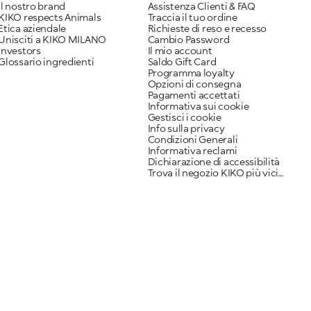
Il nostro brand
Assistenza Clienti & FAQ
KIKO respects Animals
Traccia il tuo ordine
Etica aziendale
Richieste di reso e recesso
Unisciti a KIKO MILANO
Cambio Password
Investors
Il mio account
Glossario ingredienti
Saldo Gift Card
Programma loyalty
Opzioni di consegna
Pagamenti accettati
Informativa sui cookie
Gestisci i cookie
Info sulla privacy
Condizioni Generali
Informativa reclami
Dichiarazione di accessibilità
Trova il negozio KIKO più vicino a te