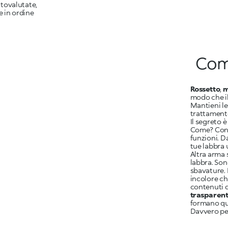
tovalutate,
e in ordine
Come
Rossetto
,
m
modo che i
Mantieni le
trattamen
Il segreto 
Come? Con 
funzioni. Da
tue labbra 
Altra arma 
labbra
. Son
sbavature. 
incolore ch
contenuti d
trasparen
formano qua
Davvero per