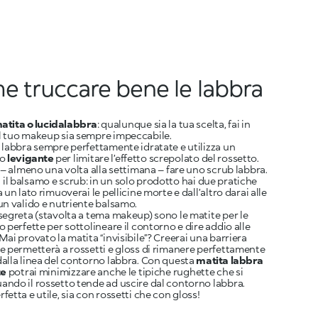
 truccare bene le labbra
atita o lucidalabbra
: qualunque sia la tua scelta, fai in
l tuo makeup sia sempre impeccabile.
 labbra sempre perfettamente idratate e utilizza un
to
levigante
per limitare l’effetto screpolato del rossetto.
è – almeno una volta alla settimana – fare uno scrub labbra.
il
balsamo e scrub
: in un solo prodotto hai due pratiche
 un lato rimuoverai le pellicine morte e dall’altro darai alle
un valido e nutriente balsamo.
segreta (stavolta a tema makeup) sono le matite
per
le
o perfette per sottolineare il contorno e dire addio alle
Mai provato la matita “invisibile”? Creerai una barriera
e permetterà a rossetti e gloss di rimanere perfettamente
alla linea del contorno labbra. Con questa
matita labbra
te
potrai minimizzare anche le tipiche rughette che si
ndo il rossetto tende ad uscire dal contorno labbra.
fetta e utile, sia con rossetti che con gloss!