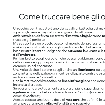
Come truccare bene gli 
Un occhio ben truccato è uno dei cavalli di battaglia del ma
sguardo, lo rende magnetico e in grado di catturare chiunq
ombretto ben definito
, un tratto di
matita o kajal
e tanto
m
trucco è già perfetto.
Ma se vuoi fare un piccolo passo nel mondo dei professionist
makeup, ecco il nostro consiglio: parti stendendo il
primer 
base neutralizzante e levigante che
aumenta la durata e la
dell’ombretto
.
Per l’ombretto scegli dei colori che possano abbinarsi bene c
dell’occasione, oppure punta ad abbinarlo con il colore dei t
creando un bel contrasto.
Una volta deciso il colore, scegli anche un
illuminante
da app
zona interna della palpebra, mentre nella parte centrale e su
andrai a sfumare l’ombretto.
Con la matita occhi
traccia una linea infracigliare
che done
intensità al trucco.
Se vuoi allungare otticamente ancora di più lo sguardo, muni
eyeliner
e tira una bella codina in fondo all’occhio (non è c
come si vocifera!).
Adesso tocca a una buona dose di
mascara
che definirà le t
ad una e darà ancora
più profondità allo sguardo.