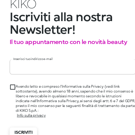
KIKO
Iscriviti alla nostra
Newsletter!
Il tuo appuntamento con le novità beauty
Inserisci tuo indirizzo e-mail
Avendo letto e compreso l'Informativa sulla Privacy (vedi link
sottostante), avendo almeno 18 anni, sapendo che il mio consenso è
libero e revocabile in qualsiasi momento secondo le istruzioni
indicate nell'Informativa sulla Privacy, ai sensi degli artt. 6 e 7 del GDPR
presto il mio consenso per le seguenti finalità di trattamento da parte
di KIKO S.p.A. :
Info sulla privacy
ISCRIVITI