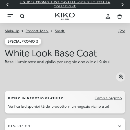
⚡ SUPER PROMO JUST CAVALLI: -30% SU TUTTA LA
COLLEZIONE
Make Up
Prodotti Mani
Smalti
(26)
SPECIAL PROMO %
White Look Base Coat
Base illuminante anti giallo per unghie con olio di Kukui
Cambia negozio
RITIRO IN NEGOZIO GRATUITO
Verifica la disponibilità del prodotto in un negozio vicino a te!
DESCRIZIONE