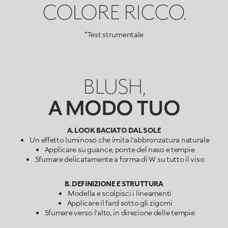
COLORE RICCO.
*Test strumentale
BLUSH,
A MODO TUO
A. LOOK BACIATO DAL SOLE
Un effetto luminoso che imita l'abbronzatura naturale
Applicare su guance, ponte del naso e tempie
Sfumare delicatamente a forma di W su tutto il viso
B. DEFINIZIONE E STRUTTURA
Modella e scolpisci i lineamenti
Applicare il fard sotto gli zigomi
Sfumare verso l'alto, in direzione delle tempie