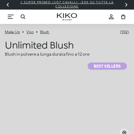
⚡ SUPER PROMO JUST CAVALLI: -30% SU TUTTA LA
COLLEZIONE
Make Up
Viso
Blush
(592)
Unlimited Blush
Blush in polvere a lunga durata fino a 12 ore
BEST SELLERS