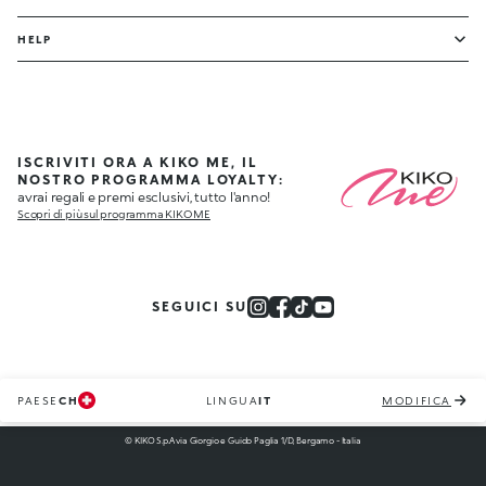
HELP
ISCRIVITI ORA A KIKO ME, IL
NOSTRO PROGRAMMA LOYALTY:
avrai regali e premi esclusivi, tutto l'anno!
Scopri di più sul programma KIKO ME
SEGUICI SU
PAESE
CH
LINGUA
IT
MODIFICA
© KIKO S.p.A via Giorgio e Guido Paglia 1/D, Bergamo - Italia