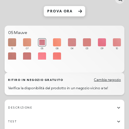
PROVA ORA
05 Mauve
12
07
05
08
04
03
09
10
11
06
01
02
Cambia negozio
RITIRO IN NEGOZIO GRATUITO
Verifica la disponibilità del prodotto in un negozio vicino a te!
DESCRIZIONE
TEST