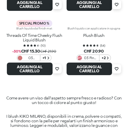
AGGIUNGI AL
AGGIUNGI AL
y to
CARRELLO
CARRELLO
Paint
SPECIAL PROMO %
Blush liquido dal finish mat
Blush liquido con applicatore in spugna
Threads Of Time Cheeky Flush
Plush Blush
Liquid Blush
(
10
)
(
54
)
CHF 15.30
CHF 20.90
-30%
CHF 21.90
03
+1
03 Pink
+2
Timeless
Ballerina
AGGIUNGI AL
AGGIUNGI AL
Mauve
CARRELLO
CARRELLO
Come avere un viso dall'aspetto sempre fresco e radioso? Con
I blush KIKO MILANO, disponibili in crema, polvere o compatti,
si fondono con la pelle per regalarti un finish armonioso e
luminoso. Leggeri e modulabili, valorizzano le guance con