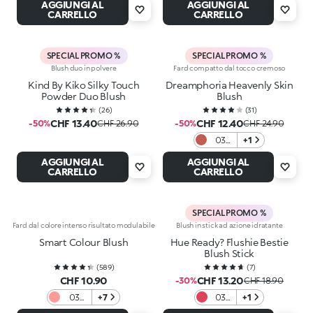
AGGIUNGI AL
AGGIUNGI AL
Emoji
Spice
CARRELLO
CARRELLO
SPECIAL PROMO %
SPECIAL PROMO %
Blush duo in polvere
Fard compatto dal tocco cremoso
Kind By Kiko Silky Touch
Dreamphoria Heavenly Skin
Powder Duo Blush
Blush
(
26
)
(
31
)
CHF 13.40
CHF 12.40
-50%
CHF 26.90
-50%
CHF 24.90
03
+1
Spicy
AGGIUNGI AL
AGGIUNGI AL
Rose
CARRELLO
CARRELLO
SPECIAL PROMO %
Fard dal colore intenso risultato modulabile
Blush in stick ad azione idratante
Smart Colour Blush
Hue Ready? Flushie Bestie
Blush Stick
(
589
)
(
7
)
CHF 10.90
CHF 13.20
-30%
CHF 18.90
03
+7
03
+1
Pesca
Red-