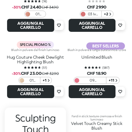
(
74
)
CHF 24.40
CHF 29.90
-30%
CHF 34.90
01
03 Ivy
+2
Sunlit
League
AGGIUNGI AL
AGGIUNGI AL
Mocha
Rosé
CARRELLO
CARRELLO
SPECIAL PROMO %
BEST SELLERS
Blush in polvere dal finish luminoso
Blush in polvere a lunga durata fino a 12 ore
Hug Couture Cheek Dewlight
Unlimited Blush
Highlighting Blush
(
51
)
(
587
)
CHF 23.00
CHF 18.90
-30%
CHF 32.90
01
+1
09
+11
Golden
Sophisticated
AGGIUNGI AL
AGGIUNGI AL
Tulle
Pink
CARRELLO
CARRELLO
Sculpting
Fard in stick: texture cremosa e finish
luminoso
Velvet Touch Creamy Stick
Touch
Blush