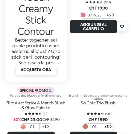
(
537
)
Creamy
CHF 19.90
07 Rosa
+5
Stick
Naturale
AGGIUNGI AL
Contour
CARRELLO
Better together: sai
quale prodotto usare
assieme al blush? Uno
stick per il contouring!
Scolpisci da pro
ACQUISTA ORA
SPECIAL PROMO %
Palette duo blush dal finish luminoso
Blush 3in1 ideale per viso contorno occhi e
labbra
Flirt Alert Strike A Match Blush
So Chic Trio Blush
& Glow Palette
(
11
)
(
51
)
CHF 23.00
CHF 19.90
-30%
CHF 32.90
01
+1
01
+3
Flame
Sugar