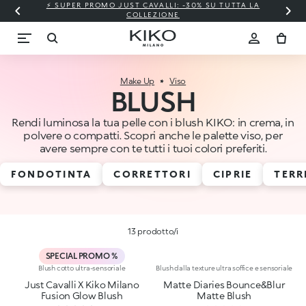
⚡ SUPER PROMO JUST CAVALLI: -30% SU TUTTA LA
COLLEZIONE
Make Up
Viso
BLUSH
Rendi luminosa la tua pelle con i blush KIKO: in crema, in
polvere o compatti. Scopri anche le palette viso, per
avere sempre con te tutti i tuoi colori preferiti.
FONDOTINTA
CORRETTORI
CIPRIE
TERR
13 prodotto/i
SPECIAL PROMO %
Blush cotto ultra-sensoriale
Blush dalla texture ultra soffice e sensoriale
Just Cavalli X Kiko Milano
Matte Diaries Bounce&Blur
Fusion Glow Blush
Matte Blush