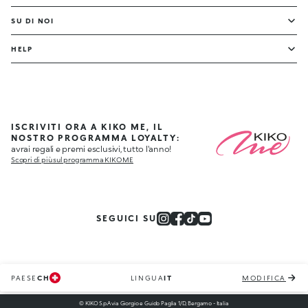
SU DI NOI
HELP
ISCRIVITI ORA A KIKO ME, IL
NOSTRO PROGRAMMA LOYALTY:
avrai regali e premi esclusivi, tutto l'anno!
Scopri di più sul programma KIKO ME
SEGUICI SU
PAESE
CH
LINGUA
IT
MODIFICA
© KIKO S.p.A via Giorgio e Guido Paglia 1/D, Bergamo - Italia