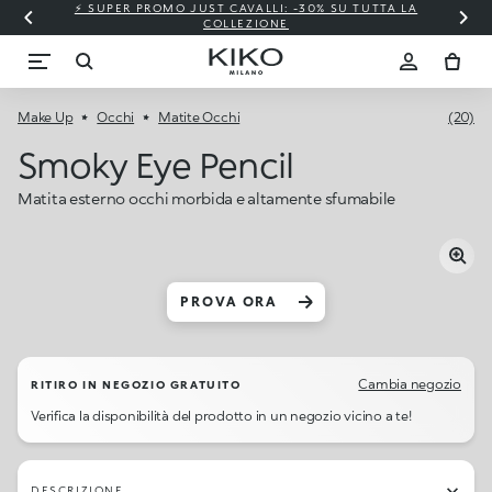
⚡ SUPER PROMO JUST CAVALLI: -30% SU TUTTA LA
COLLEZIONE
Make Up
Occhi
Matite Occhi
(20)
Smoky Eye Pencil
Matita esterno occhi morbida e altamente sfumabile
PROVA ORA
Cambia negozio
RITIRO IN NEGOZIO GRATUITO
Verifica la disponibilità del prodotto in un negozio vicino a te!
DESCRIZIONE