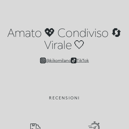
Amato 💖 Condiviso 🔄
Virale 🤍
@kikomilano
TikTok
RECENSIONI