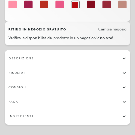
419
430
460
427
415
461
428
457
425
423
408
422
420
401
435
413
Cambia negozio
RITIRO IN NEGOZIO GRATUITO
Verifica la disponibilità del prodotto in un negozio vicino a te!
414
405
410
DESCRIZIONE
RISULTATI
CONSIGLI
PACK
INGREDIENTI