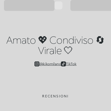
Amato 💖 Condiviso 🔄
Virale 🤍
@kikomilano
TikTok
RECENSIONI