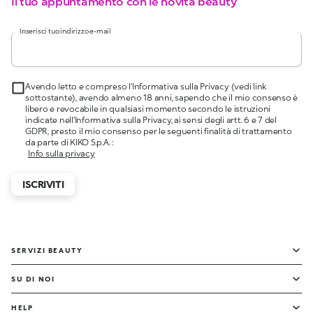
Il tuo appuntamento con le novità beauty
Inserisci tuo indirizzo e-mail
Avendo letto e compreso l'Informativa sulla Privacy (vedi link
sottostante), avendo almeno 18 anni, sapendo che il mio consenso è
libero e revocabile in qualsiasi momento secondo le istruzioni
indicate nell'Informativa sulla Privacy, ai sensi degli artt. 6 e 7 del
GDPR, presto il mio consenso per le seguenti finalità di trattamento
da parte di KIKO S.p.A. :
Info sulla privacy
ISCRIVITI
SERVIZI BEAUTY
SU DI NOI
HELP