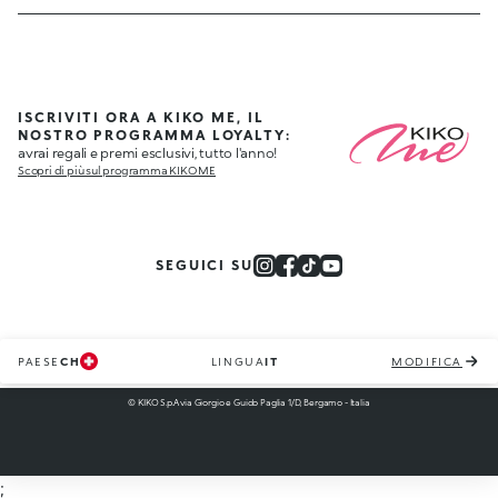
ISCRIVITI ORA A KIKO ME, IL
NOSTRO PROGRAMMA LOYALTY:
avrai regali e premi esclusivi, tutto l'anno!
Scopri di più sul programma KIKO ME
SEGUICI SU
PAESE
CH
LINGUA
IT
MODIFICA
© KIKO S.p.A via Giorgio e Guido Paglia 1/D, Bergamo - Italia
;