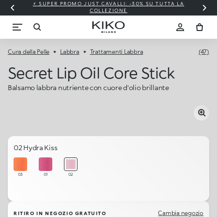
⚡ SUPER PROMO JUST CAVALLI: -30% SU TUTTA LA
COLLEZIONE
Cura della Pelle
Labbra
Trattamenti Labbra
(47)
Secret Lip Oil Core Stick
Balsamo labbra nutriente con cuore d'olio brillante
02 Hydra Kiss
03
01
02
Cambia negozio
RITIRO IN NEGOZIO GRATUITO