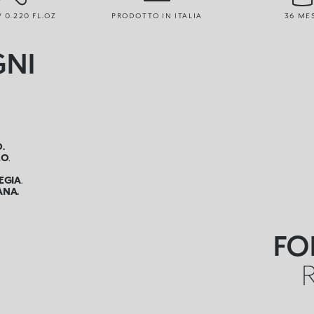
/ 0.220 FL.OZ
PRODOTTO IN ITALIA
36 ME
NI
.
LO
.
IEGIA
.
ANA.
FO
R