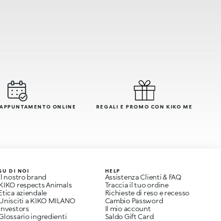
 APPUNTAMENTO ONLINE
REGALI E PROMO CON KIKO ME
SU DI NOI
HELP
Il nostro brand
Assistenza Clienti & FAQ
KIKO respects Animals
Traccia il tuo ordine
Etica aziendale
Richieste di reso e recesso
Unisciti a KIKO MILANO
Cambio Password
Investors
Il mio account
Glossario ingredienti
Saldo Gift Card