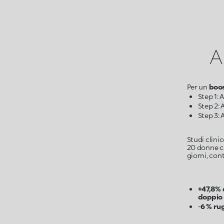
A
Per un
boos
Studi clini
20 donne co
giorni, cont
+47,8% 
doppio 
-
6 % ru