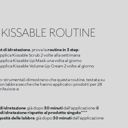
 KISSABLE ROUTINE
t di idratazione
, prova la
routine in 3 step
co-strumentali dimostrano che questa routine, testata su
n labbra secche che hanno applicato i prodotti per 28
ribuisce a:
di idratazione
già dopo
30 minuti
dall’applicazione:
il
di idratazione rispetto al prodotto singolo
gosità delle labbra
già dopo
30 minuti
dall’applicazione