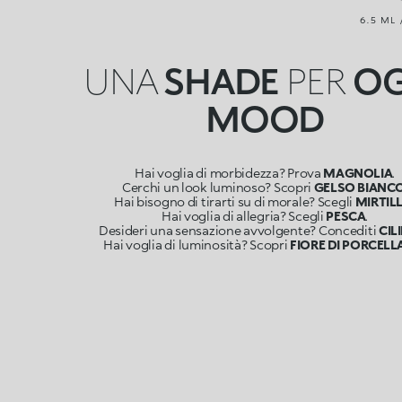
6.5 ML 
UNA
SHADE
PER
OG
MOOD
Hai voglia di morbidezza? Prova
MAGNOLIA
.
Cerchi un look luminoso? Scopri
GELSO BIANCO
Hai bisogno di tirarti su di morale? Scegli
MIRTIL
Hai voglia di allegria? Scegli
PESCA
.
Desideri una sensazione avvolgente? Concediti
CIL
Hai voglia di luminosità? Scopri
FIORE DI PORCELL