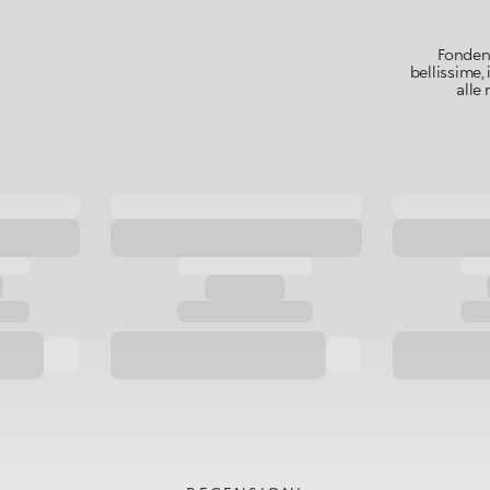
Fondent
bellissime,
alle 