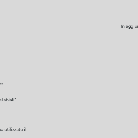
In aggiu
**
 labiali*
 utilizzato il