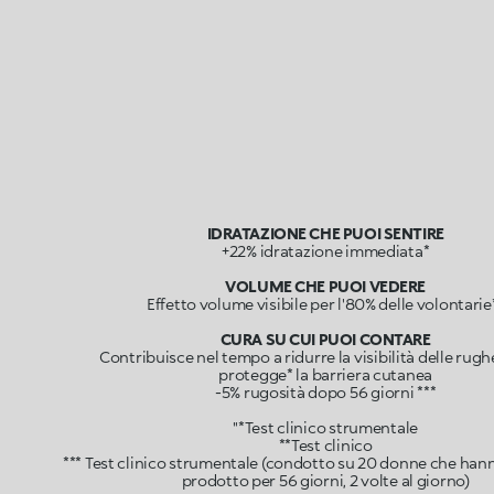
IDRATAZIONE CHE PUOI SENTIRE
+22% idratazione immediata*
VOLUME CHE PUOI VEDERE
Effetto volume visibile per l'80% delle volontarie
CURA SU CUI PUOI CONTARE
Contribuisce nel tempo a ridurre la visibilità delle rughe
protegge* la barriera cutanea
-5% rugosità dopo 56 giorni ***
"*Test clinico strumentale
**Test clinico
*** Test clinico strumentale (condotto su 20 donne che hanno
prodotto per 56 giorni, 2 volte al giorno)