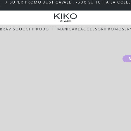
⚡ SUPER PROMO JUST CAVALLI: -30% SU TUTTA LA COLL
BBRA
VISO
OCCHI
PRODOTTI MANI
CARE
ACCESSORI
PROMO
SER
B