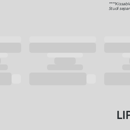
****Kissabl
Studi separ
L