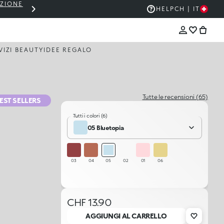
EZIONE
THE KIKO SALE: FINO AL 50% DI SCON
HELP
CH | IT
VIZI BEAUTY
IDEE REGALO
Tutte le recensioni (65)
EST SELLERS
Tutti i colori (6)
05 Bluetopia
03
04
05
02
01
06
CHF 13.90
AGGIUNGI AL CARRELLO