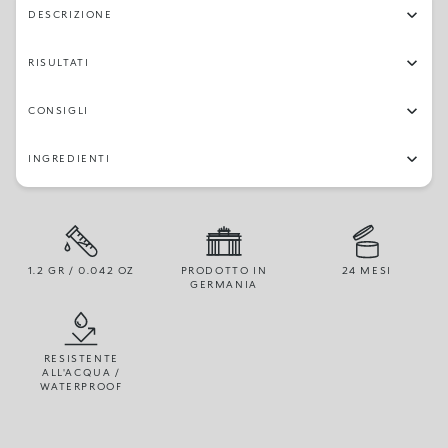
DESCRIZIONE
RISULTATI
CONSIGLI
INGREDIENTI
1.2 GR / 0.042 OZ
PRODOTTO IN
24 MESI
GERMANIA
RESISTENTE
ALL'ACQUA /
WATERPROOF