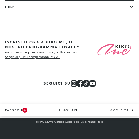
HELP
ISCRIVITI ORA A KIKO ME, IL
NOSTRO PROGRAMMA LOYALTY:
avrai regali e premi esclusivi, tutto l'anno!
Scopri di più sul programma KIKO ME
SEGUICI SU
PAESE
CH
LINGUA
IT
MODIFICA
© KIKO S.p.A via Giorgio e Guido Paglia 1/D, Bergamo - Italia