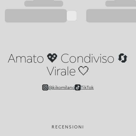
Amato 💖 Condiviso 🔄
Virale 🤍
@kikomilano
TikTok
RECENSIONI