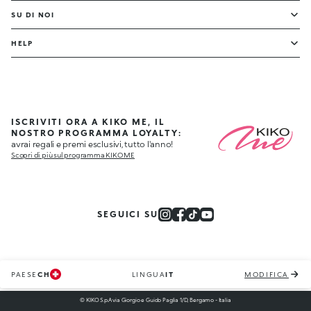
SU DI NOI
HELP
ISCRIVITI ORA A KIKO ME, IL
NOSTRO PROGRAMMA LOYALTY:
avrai regali e premi esclusivi, tutto l'anno!
Scopri di più sul programma KIKO ME
SEGUICI SU
PAESE
CH
LINGUA
IT
MODIFICA
© KIKO S.p.A via Giorgio e Guido Paglia 1/D, Bergamo - Italia