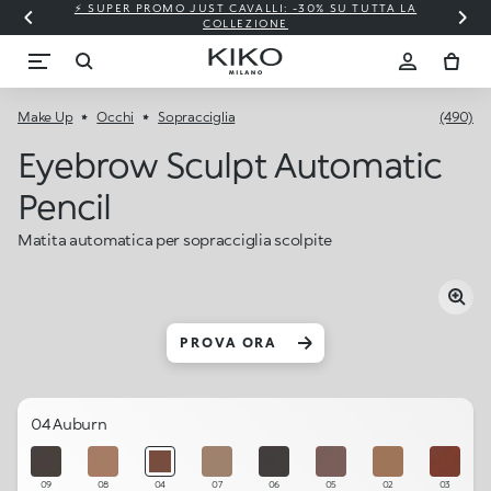
⚡ SUPER PROMO JUST CAVALLI: -30% SU TUTTA LA
COLLEZIONE
Make Up
Occhi
Sopracciglia
(490)
Eyebrow Sculpt Automatic
Pencil
Matita automatica per sopracciglia scolpite
PROVA ORA
04 Auburn
09
08
04
07
06
05
02
03