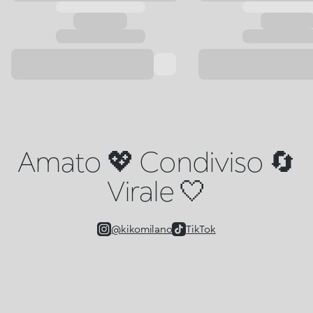
Amato 💖 Condiviso 🔄
Virale 🤍
@kikomilano
TikTok