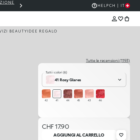
EZIONE
THE KIKO SALE: FINO AL 50% DI SCON
HELP
CH | IT
VIZI BEAUTY
IDEE REGALO
Tutte le recensioni (1193)
EST SELLERS
Tutti i colori (6)
41 Rosy Glares
42
41
44
45
43
46
CHF 17.90
AGGIUNGI AL CARRELLO