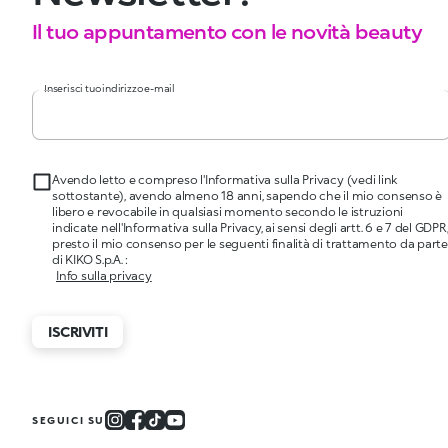
Il tuo appuntamento con le novità beauty
Inserisci tuo indirizzo e-mail
Avendo letto e compreso l'Informativa sulla Privacy (vedi link
sottostante), avendo almeno 18 anni, sapendo che il mio consenso è
libero e revocabile in qualsiasi momento secondo le istruzioni
indicate nell'Informativa sulla Privacy, ai sensi degli artt. 6 e 7 del GDPR
presto il mio consenso per le seguenti finalità di trattamento da parte
di KIKO S.p.A. :
Info sulla privacy
ISCRIVITI
SEGUICI SU