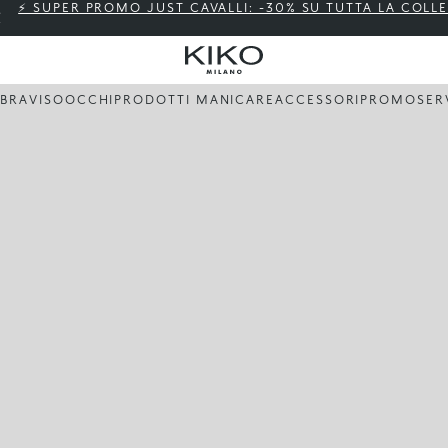
⚡ SUPER PROMO JUST CAVALLI: -30% SU TUTTA LA COLL
BBRA
VISO
OCCHI
PRODOTTI MANI
CARE
ACCESSORI
PROMO
SER
B