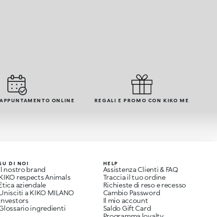
 APPUNTAMENTO ONLINE
REGALI E PROMO CON KIKO ME
SU DI NOI
HELP
Il nostro brand
Assistenza Clienti & FAQ
KIKO respects Animals
Traccia il tuo ordine
Etica aziendale
Richieste di reso e recesso
Unisciti a KIKO MILANO
Cambio Password
Investors
Il mio account
Glossario ingredienti
Saldo Gift Card
Programma loyalty