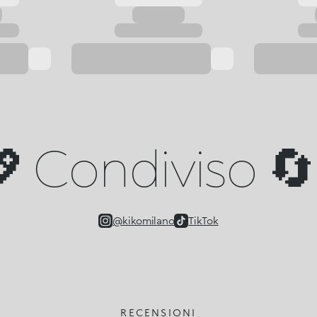
 Condiviso 🔄 
@kikomilano
TikTok
RECENSIONI