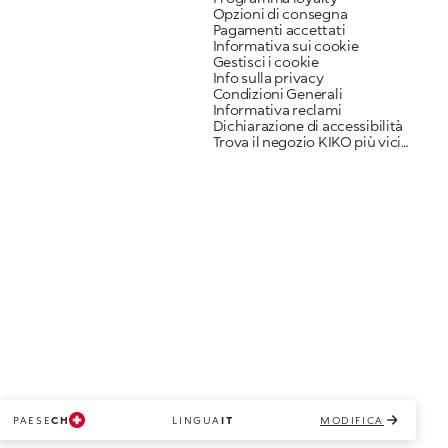
Opzioni di consegna
Pagamenti accettati
Informativa sui cookie
Gestisci i cookie
Info sulla privacy
Condizioni Generali
Informativa reclami
Dichiarazione di accessibilità
Trova il negozio KIKO più vicino a te
PAESE
CH
LINGUA
IT
MODIFICA