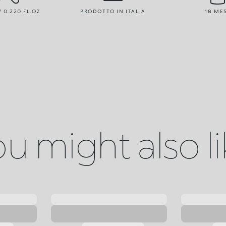
/ 0.220 FL.OZ
PRODOTTO IN ITALIA
18 ME
u might also l