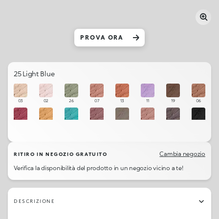
PROVA ORA
25 Light Blue
03
02
26
07
13
11
19
06
12
04
28
14
16
08
20
23
21
18
17
09
25
10
01
22
Cambia negozio
RITIRO IN NEGOZIO GRATUITO
Verifica la disponibilità del prodotto in un negozio vicino a te!
27
05
24
15
DESCRIZIONE