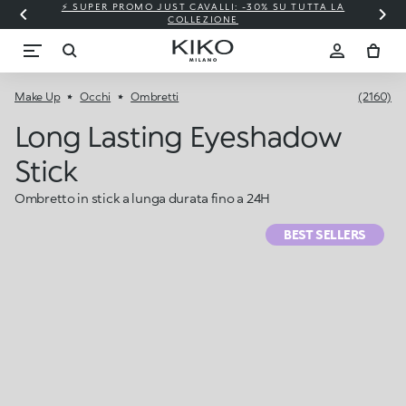
⚡ SUPER PROMO JUST CAVALLI: -30% SU TUTTA LA
COLLEZIONE
Make Up
Occhi
Ombretti
(2160)
Long Lasting Eyeshadow
Stick
Ombretto in stick a lunga durata fino a 24H
BEST SELLERS