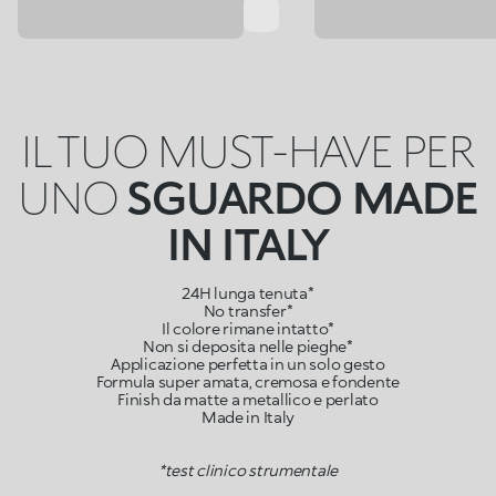
IL TUO MUST-HAVE PER
UNO
SGUARDO MADE
IN ITALY
24H lunga tenuta*
No transfer*
Il colore rimane intatto*
Non si deposita nelle pieghe*
Applicazione perfetta in un solo gesto
Formula super amata, cremosa e fondente
Finish da matte a metallico e perlato
Made in Italy
*test clinico strumentale