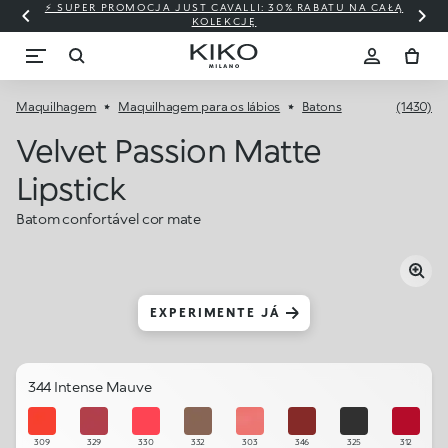
⚡ SUPER PROMOCJA JUST CAVALLI: 30% RABATU NA CAŁĄ
KOLEKCJĘ
Maquilhagem
Maquilhagem para os lábios
Batons
(1430)
Velvet Passion Matte
Lipstick
Batom confortável cor mate
EXPERIMENTE JÁ
344 Intense Mauve
309
329
330
332
303
346
325
312