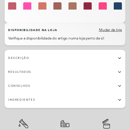
315
306
302
328
341
317
307
323
311
327
316
301
345
319
322
342
Mudar de loja
DISPONIBILIDADE NA LOJA
Verifique a disponibilidade do artigo numa loja perto de si!
314
331
344
326
DESCRIÇÃO
RESULTADOS
CONSELHOS
INGREDIENTES