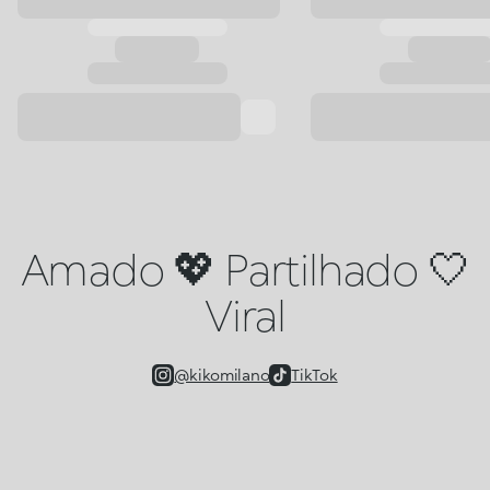
Amado 💖 Partilhado 🤍
Viral
@kikomilano
TikTok