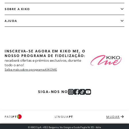
SOBRE A KIKO
AJUDA
INSCREVA-SE AGORA EM KIKO ME, O
NOSSO PROGRAMA DE FIDELIZAÇÃO:
receberá ofertas e prémios exclusivos, durante
todo o ano!
Saiba mais sobre o programa KIKO ME
SIGA-NOS NO
PAÍS
PT
LÍNGUA
PT
MUDAR
© KIKO S.p.A. - 4122 Bergamo, Via Giorgio e Guido Paglia Nr. 1/D - Itália