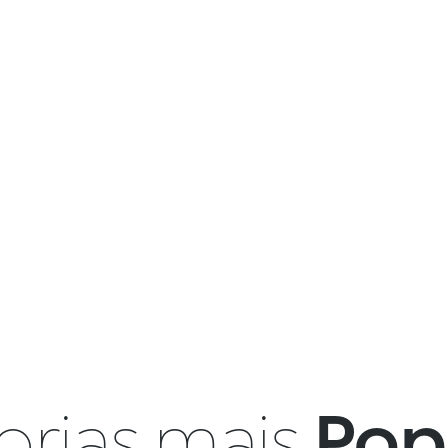
orias mais
Pop