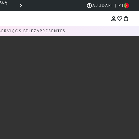
AŁĄ
THE KIKO SALE: ATÉ 50% DE DESCONT
AJUDA
PT | PT
SERVIÇOS BELEZA
PRESENTES