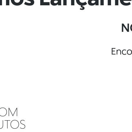
N
Enco
 COM
UTOS