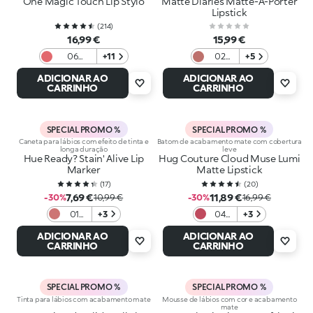
One Magic Touch Lip Stylo
Matte Diaries Matte-À-Porter
Lipstick
(
214
)
16,99 €
15,99 €
06
+11
02
+5
Sweet
Gossip
ADICIONAR AO
ADICIONAR AO
Sorbetto
Pink
CARRINHO
CARRINHO
SPECIAL PROMO %
SPECIAL PROMO %
Caneta para lábios com efeito de tinta e
Batom de acabamento mate com cobertura
longa duração
leve
Hue Ready? Stain' Alive Lip
Hug Couture Cloud Muse Lumi
Marker
Matte Lipstick
(
17
)
(
20
)
7,69 €
11,89 €
-30%
10,99 €
-30%
16,99 €
01
+3
04
+3
Never
Red
ADICIONAR AO
ADICIONAR AO
basic
Ritual
CARRINHO
CARRINHO
SPECIAL PROMO %
SPECIAL PROMO %
Tinta para lábios com acabamento mate
Mousse de lábios com cor e acabamento
mate