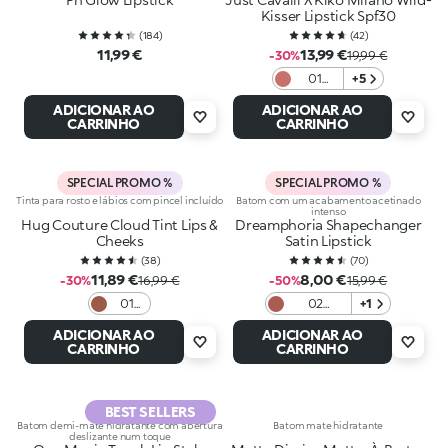
Kisser Lipstick Spf30
(
184
)
(
42
)
11,99 €
13,99 €
-30%
19,99 €
01
+5
Rebel
ADICIONAR AO
ADICIONAR AO
Mauve
CARRINHO
CARRINHO
SPECIAL PROMO %
SPECIAL PROMO %
Tinta para rosto e lábios com pincel incluído
Batom com um acabamento acetinado
intenso
Hug Couture Cloud Tint Lips &
Dreamphoria Shapechanger
Cheeks
Satin Lipstick
(
38
)
(
70
)
11,89 €
8,00 €
-30%
16,99 €
-50%
15,99 €
01
02
+1
Fluffy
Charmed
ADICIONAR AO
ADICIONAR AO
Flush
Rose
CARRINHO
CARRINHO
BEST SELLERS
Batom demi-mate hidratante com abertura
Batom mate hidratante
deslizante num toque