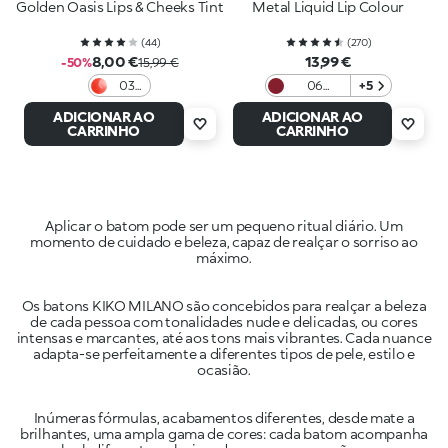
Golden Oasis Lips & Cheeks Tint
Metal Liquid Lip Colour
(
44
)
(
270
)
8,00 €
13,99 €
-50%
15,99 €
03
06
+5
Love
Bordeaux
ADICIONAR AO
ADICIONAR AO
In
CARRINHO
CARRINHO
Coral
Aplicar o batom pode ser um pequeno ritual diário. Um
momento de cuidado e beleza, capaz de realçar o sorriso ao
Os batons KIKO MILANO são concebidos para realçar a beleza
de cada pessoa com tonalidades nude e delicadas, ou cores
intensas e marcantes, até aos tons mais vibrantes. Cada nuance
adapta-se perfeitamente a diferentes tipos de pele, estilo e
Inúmeras fórmulas, acabamentos diferentes, desde mate a
brilhantes, uma ampla gama de cores: cada batom acompanha