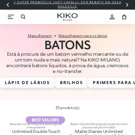
⚡ SUPER PROMOCJA JUST CAVALLI: 30% RABATU NA CAŁĄ
KOLEKCJĘ
Maquilhagem
Maquilhagem para os lábios
BATONS
Está à procura de um batom vermelho marcante ou de
um tom nude e mais natural? Na KIKO MILANO,
encontrará batons líquidos, à prova de água, cremosos
e no-transfer.
LÁPIS DE LÁBIOS
BRILHOS
PRIMERS PARA 
33 produto(s)
BEST SELLERS
Base de cor de longa duração e gloss
Batom líquido de longa duração em dois
transparente
passos edição limitada
Unlimited Double Touch
Matte Diaries Unlimited