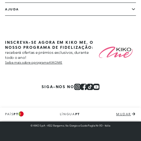
AJUDA
INSCREVA-SE AGORA EM KIKO ME, O
NOSSO PROGRAMA DE FIDELIZAÇÃO:
receberá ofertas e prémios exclusivos, durante
todo o ano!
Saiba mais sobre o programa KIKO ME
SIGA-NOS NO
PAÍS
PT
LÍNGUA
PT
MUDAR
© KIKO S.p.A. - 4122 Bergamo, Via Giorgio e Guido Paglia Nr. 1/D - Itália