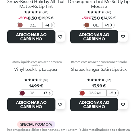
Snow-Kissed Holiday All That
Dreamphoria Tint Me Softly Lip
Matte-Rs Lip Tint
Mousse
(
78
)
(
26
)
8,50 €
7,50 €
-50%
16,99 €
-50%
14,99 €
03
+4
01
+1
Wrapped
Nude
ADICIONAR AO
ADICIONAR AO
In Pink
Kiss
CARRINHO
CARRINHO
Batom líquido com um acabamento
Batom com um acabamento acetinado
vinílico.
intenso
Vinyl Lock Lip Lacquer
Shapechanger Satin Lipstick
(
16
)
(
22
)
14,99 €
13,99 €
06
+3
06 Red
+5
Berry
Obsession
ADICIONAR AO
ADICIONAR AO
Crush
CARRINHO
CARRINHO
SPECIAL PROMO %
Tinta em gel para lábios e bochechas 2 em 1
Batom líquido metalizado de alta cobertura