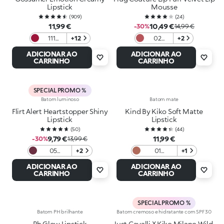
Lipstick
Mousse
(
909
)
(
24
)
11,99 €
10,49 €
-30%
14,99 €
111
+12
02
+2
Sangria
Moussy
ADICIONAR AO
ADICIONAR AO
Jam
CARRINHO
CARRINHO
SPECIAL PROMO %
Batom luminoso
Batom mate
Flirt Alert Heartstopper Shiny
Kind By Kiko Soft Matte
Lipstick
Lipstick
(
50
)
(
44
)
9,79 €
11,99 €
-30%
13,99 €
05
+2
01
+1
Burgundy
Woodland
ADICIONAR AO
ADICIONAR AO
Babe
CARRINHO
CARRINHO
SPECIAL PROMO %
Batom PH brilhante
Batom cremoso e hidratante com SPF 30
Ph Glow Lipstick
Just Cavalli X Kiko Milano Wild-