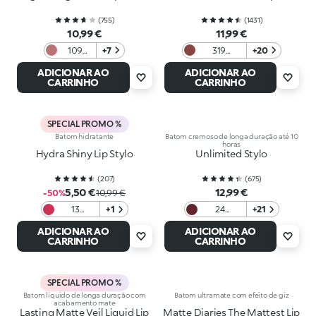
(
755
)
(
1431
)
10,99 €
11,99 €
109
+7
319
+20
Natural
Chocolate
ADICIONAR AO
ADICIONAR AO
Rose
CARRINHO
CARRINHO
SPECIAL PROMO %
Batom hidratante
Batom cremoso de longa duração até 10
horas
Hydra Shiny Lip Stylo
Unlimited Stylo
(
207
)
(
675
)
5,50 €
12,99 €
-50%
10,99 €
13
+1
24
+21
Magenta
Burgundy
ADICIONAR AO
ADICIONAR AO
CARRINHO
CARRINHO
SPECIAL PROMO %
Batom líquido de longa duração com
Batom ultramate com efeito de giz
acabamento mate
Lasting Matte Veil Liquid Lip
Matte Diaries The Mattest Lip