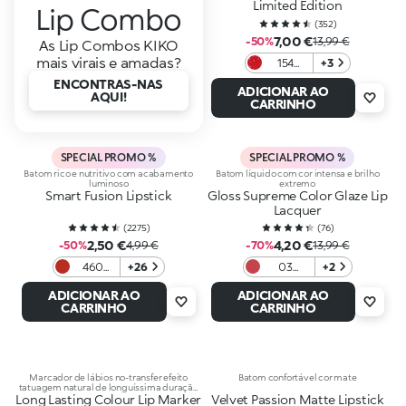
Limited Edition
Lip Combo
(
352
)
7,00 €
-50%
13,99 €
As Lip Combos KIKO
mais virais e amadas?
154
+3
Alluring
ENCONTRAS-NAS
ADICIONAR AO
Game
AQUI!
CARRINHO
SPECIAL PROMO %
SPECIAL PROMO %
Batom rico e nutritivo com acabamento
Batom líquido com cor intensa e brilho
luminoso
extremo
Smart Fusion Lipstick
Gloss Supreme Color Glaze Lip
Lacquer
(
2275
)
(
76
)
2,50 €
4,20 €
-50%
4,99 €
-70%
13,99 €
460
+26
03
+2
Orange
Dazzling
ADICIONAR AO
ADICIONAR AO
Red
Coral
CARRINHO
CARRINHO
Marcador de lábios no-transfer efeito
Batom confortável cor mate
tatuagem natural de longuíssima duração
Long Lasting Colour Lip Marker
(10 horas)
Velvet Passion Matte Lipstick