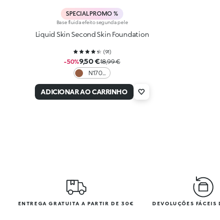
SPECIAL PROMO %
Base fluida efeito segunda pele
Liquid Skin Second Skin Foundation
(
91
)
9,50 €
-50%
18,99 €
N170
Neutral
ADICIONAR AO CARRINHO
ENTREGA GRATUITA A PARTIR DE 30€
DEVOLUÇÕES FÁCEIS 