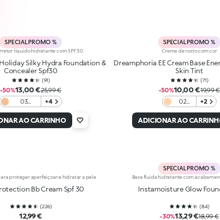
SPECIAL PROMO %
SPECIAL PROMO %
rretor líquido hidratante com SPF 30
Creme de rosto com cor
oliday Silky Hydra Foundation &
Dreamphoria EE Cream Base Ene
Concealer Spf30
Skin Tint
(
91
)
(
71
)
13,00 €
10,00 €
-50%
25,99 €
-50%
19,99 
03
+4
02
+2
Blanched
Honey
Almond
IONAR AO CARRINHO
ADICIONAR AO CARRIN
SPECIAL PROMO %
ara proteger aperfeiçoar e hidratar a pele
Base fluida hidratante com acabamen
Protection Bb Cream Spf 30
Instamoisture Glow Foun
(
226
)
(
84
)
12,99 €
13,29 €
-30%
18,99 €