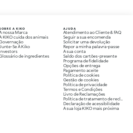
SOBRE A KIKO
AJUDA
A nossa Marca
Atendimento ao Cliente & FAQ
A KIKO cuida dos animais
Seguir a sua encomenda
Governação
Solicitar uma devolução
Junte-Se À Kiko
Repor a minha palavra-passe
Investors
A sua conta
Glossário de ingredientes
Saldo dos cartões-presente
Programa de fidelidade
Opções de entrega
Pagamento aceite
Política de cookies
Gestão de cookies
Política de privacidade
Termos e Condições
Livro de Reclamações
Política de tratamento de reclamações
Declaração de acessibilidade
A sua loja KIKO mais próxima