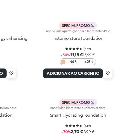
SPECIAL PROMO %
Base líquida aperfeiçoadora e hidratante SPF 25
rgy Enhancing
Instamoisture Foundation
(
379
)
11,19 €
€
-30%
15,99 €
N4.5
+25
Neutral
HO
ADICIONAR AO CARRINHO
SPECIAL PROMO %
to luminoso
Base fluida hidratante e uniformizadora
dation
Smart Hydrating Foundation
(
649
)
2,70 €
-70%
8,99 €