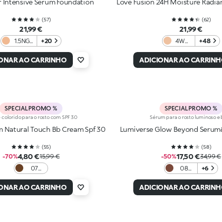
r Intensive Serum Foundation
Love Fusion 24H Moisture Radia
(
57
)
(
62
)
21,99 €
21,99 €
1.5NG
+20
4WG
+48
Neutral
Warm
Gold
Gold
IONAR AO CARRINHO
ADICIONAR AO CARRIN
SPECIAL PROMO %
SPECIAL PROMO %
colorido para o rosto com SPF 30
Sérum para o rosto luminoso e
m Natural Touch Bb Cream Spf 30
Lumiverse Glow Beyond Serum
(
55
)
(
58
)
4,80 €
17,50 €
-70%
15,99 €
-50%
34,99 €
07
08
+6
Cocoa
Hot
cocoa
IONAR AO CARRINHO
ADICIONAR AO CARRIN