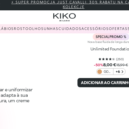
⚡ SUPER PROMOCJA JUST CAVALLI: 30% RABATU NA C
KOLEKCJĘ
LÁBIOS
ROSTO
OLHOS
UNHAS
CUIDADOS
ACESSÓRIOS
OFERTAS
SPECIAL PROMO %
Nova base fluida de longa dur
Unlimited Foundati
(
250
)
8,00 €
-50%
15,99 €
G07
+6
Gold
ADICIONAR AO CARRIN
r e uniformizar
 adapta à sua
tura, um creme