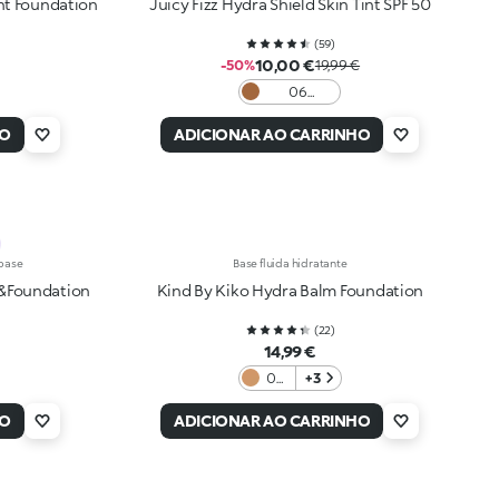
nt Foundation
Juicy Fizz Hydra Shield Skin Tint SPF 50
(
59
)
10,00 €
-50%
19,99 €
06
Chocolate
HO
ADICIONAR AO CARRINHO
 base
Base fluida hidratante
&Foundation
Kind By Kiko Hydra Balm Foundation
(
22
)
14,99 €
04
+3
Tan
HO
ADICIONAR AO CARRINHO