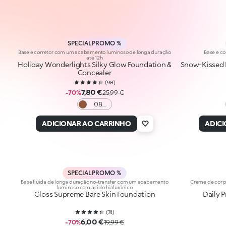
SPECIAL PROMO %
Base e corretor com um acabamento luminoso de longa duração
Base e co
até 12h
Holiday Wonderlights Silky Glow Foundation &
Snow-Kissed H
Concealer
(
98
)
7,80 €
-70%
25,99 €
08
Cocoa
ADICIONAR AO CARRINHO
ADIC
SPECIAL PROMO %
Base fluida de longa duração no-transfer com um acabamento
Creme de cor p
luminoso com ácido hialurónico
Gloss Supreme Bare Skin Foundation
Daily 
(
74
)
6,00 €
-70%
19,99 €