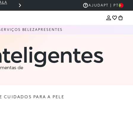
AŁĄ
THE KIKO SALE: ATÉ 50% DE DESCONT
AJUDA
PT | PT
SERVIÇOS BELEZA
PRESENTES
nteligentes
amentas de
 CUIDADOS PARA A PELE