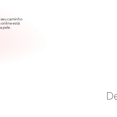
O seu caminho
 online está
a pele.
De