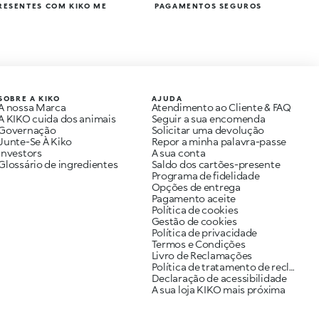
PRESENTES COM KIKO ME
PAGAMENTOS SEGUROS
SOBRE A KIKO
AJUDA
A nossa Marca
Atendimento ao Cliente & FAQ
A KIKO cuida dos animais
Seguir a sua encomenda
Governação
Solicitar uma devolução
Junte-Se À Kiko
Repor a minha palavra-passe
Investors
A sua conta
Glossário de ingredientes
Saldo dos cartões-presente
Programa de fidelidade
Opções de entrega
Pagamento aceite
Política de cookies
Gestão de cookies
Política de privacidade
Termos e Condições
Livro de Reclamações
Política de tratamento de reclamações
Declaração de acessibilidade
A sua loja KIKO mais próxima