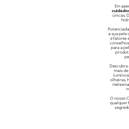
Em apen
cuidados
únicas. 
hidr
Potenciada
a sua pele
e fatores
conselhos
para a pe
produto
pe
Descubra a
mais de 
luminosi
olheiras,
melasma 
m
O nosso Co
qualquer 
segredo