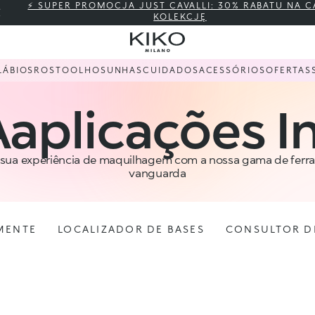
⚡ SUPER PROMOCJA JUST CAVALLI: 30% RABATU NA C
KOLEKCJĘ
LÁBIOS
ROSTO
OLHOS
UNHAS
CUIDADOS
ACESSÓRIOS
OFERTAS
Aaplicações I
 sua experiência de maquilhagem com a nossa gama de ferr
vanguarda
MENTE
LOCALIZADOR DE BASES
CONSULTOR DE