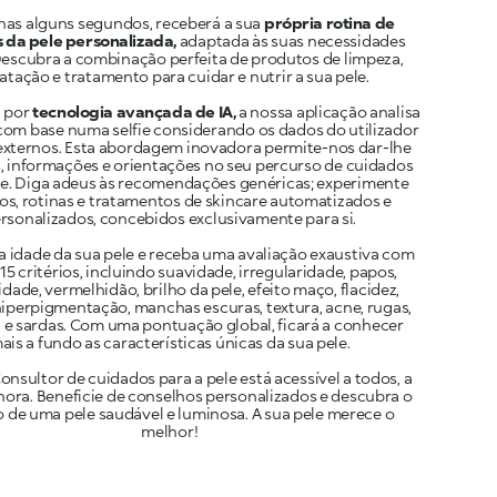
as alguns segundos, receberá a sua
própria rotina de
 da pele personalizada,
adaptada às suas necessidades
Descubra a combinação perfeita de produtos de limpeza,
atação e tratamento para cuidar e nutrir a sua pele.
 por
tecnologia avançada de IA,
a nossa aplicação analisa
 com base numa selfie considerando os dados do utilizador
 externos. Esta abordagem inovadora permite-nos dar-lhe
, informações e orientações no seu percurso de cuidados
le. Diga adeus às recomendações genéricas; experimente
s, rotinas e tratamentos de skincare automatizados e
rsonalizados, concebidos exclusivamente para si.
 idade da sua pele e receba uma avaliação exaustiva com
15 critérios, incluindo suavidade, irregularidade, papos,
dade, vermelhidão, brilho da pele, efeito maço, flacidez,
 hiperpigmentação, manchas escuras, textura, acne, rugas,
e sardas. Com uma pontuação global, ficará a conhecer
ais a fundo as características únicas da sua pele.
nsultor de cuidados para a pele está acessível a todos, a
hora. Beneficie de conselhos personalizados e descubra o
 de uma pele saudável e luminosa. A sua pele merece o
melhor!