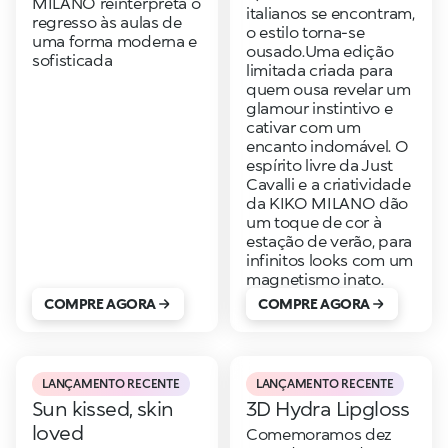
MILANO reinterpreta o
italianos se encontram,
regresso às aulas de
o estilo torna-se
uma forma moderna e
ousado.Uma edição
sofisticada
limitada criada para
quem ousa revelar um
glamour instintivo e
cativar com um
encanto indomável. O
espírito livre da Just
Cavalli e a criatividade
da KIKO MILANO dão
um toque de cor à
estação de verão, para
infinitos looks com um
magnetismo inato.
COMPRE AGORA
COMPRE AGORA
LANÇAMENTO RECENTE
LANÇAMENTO RECENTE
Sun kissed, skin
3D Hydra Lipgloss
loved
Comemoramos dez