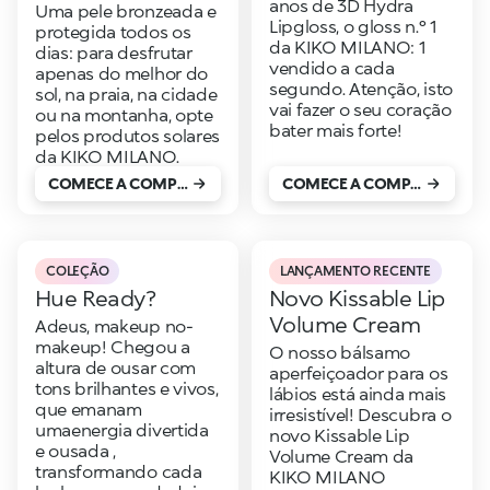
anos de 3D Hydra
Uma pele bronzeada e
Lipgloss, o gloss n.º 1
protegida todos os
da KIKO MILANO: 1
dias: para desfrutar
vendido a cada
apenas do melhor do
segundo. Atenção, isto
sol, na praia, na cidade
vai fazer o seu coração
ou na montanha, opte
bater mais forte!
pelos produtos solares
da KIKO MILANO.
COMECE A COMPRAR
COMECE A COMPRAR
COLEÇÃO
LANÇAMENTO RECENTE
Hue Ready?
Novo Kissable Lip
Volume Cream
Adeus, makeup no-
makeup! Chegou a
O nosso bálsamo
altura de ousar com
aperfeiçoador para os
tons brilhantes e vivos,
lábios está ainda mais
que emanam
irresistível! Descubra o
umaenergia divertida
novo Kissable Lip
e ousada ,
Volume Cream da
transformando cada
KIKO MILANO