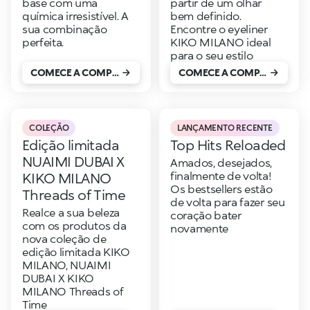
base com uma
partir de um olhar
química irresistível. A
bem definido.
sua combinação
Encontre o eyeliner
perfeita.
KIKO MILANO ideal
para o seu estilo
COMECE A COMPRAR
COMECE A COMPRAR
COLEÇÃO
LANÇAMENTO RECENTE
Edição limitada
Top Hits Reloaded
NUAIMI DUBAI X
Amados, desejados,
finalmente de volta!
KIKO MILANO
Os bestsellers estão
Threads of Time
de volta para fazer seu
Realce a sua beleza
coração bater
com os produtos da
novamente
nova coleção de
edição limitada KIKO
MILANO, NUAIMI
DUBAI X KIKO
MILANO Threads of
Time