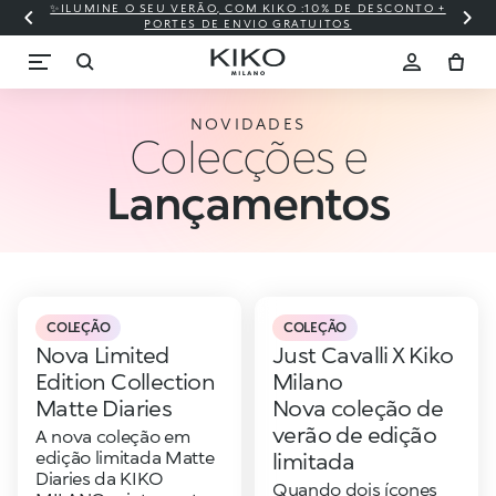
✨ILUMINE O SEU VERÃO, COM KIKO :10% DE DESCONTO +
⚡ S
PORTES DE ENVIO GRATUITOS
NOVIDADES
Colecções e
Lançamentos
COLEÇÃO
COLEÇÃO
Nova Limited
Just Cavalli X Kiko
Edition Collection
Milano
Matte Diaries
Nova coleção de
verão de edição
A nova coleção em
edição limitada Matte
limitada
Diaries da KIKO
Quando dois ícones