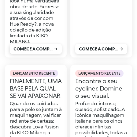
look numa verdadeira
obra de arte. Expresse
a sua singularidade
através da cor com
Hue Ready?, a nova
coleção de edição
limitada da KIKO
MILANO.
COMECE A COMPRAR
COMECE A COMPRAR
LANÇAMENTO RECENTE
LANÇAMENTO RECENTE
FINALMENTE, UMA
Encontre o seu
BASE PELA QUAL
eyeliner. Domine
SE VAI APAIXONAR
o seu visual.
Quando os cuidados
Profundo, intenso,
para a pele se juntam à
ousado, sofisticado...A
maquilhagem, vai ficar
icónica maquilhagem
radiante de certeza:
italiana para os olhos
descubra Love Fusion
oferece infinitas
da KIKO Milano, a
possibilidades, todas a