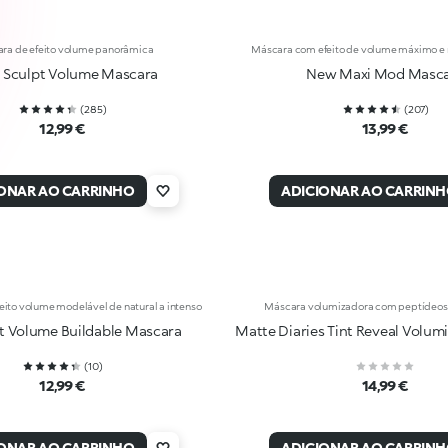
ra de efeito volume panorâmica
Máscara com efeito de volume máximo e 
a Sculpt Volume Mascara
New Maxi Mod Masc
(
285
)
(
207
)
12,99 €
13,99 €
IONAR AO CARRINHO
ADICIONAR AO CARRIN
ito volume modelável de natural a intenso
Máscara volumizadora com peptídeos ef
t Volume Buildable Mascara
Matte Diaries Tint Reveal Volum
(
10
)
12,99 €
14,99 €
IONAR AO CARRINHO
ADICIONAR AO CARRIN