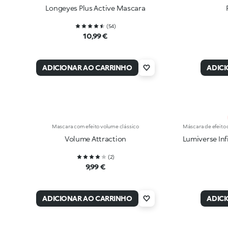
Longeyes Plus Active Mascara
(
54
)
10,99 €
ADICIONAR AO CARRINHO
ADIC
Mascara com efeito volume clássico
Máscara de efeito 
Volume Attraction
Lumiverse In
(
2
)
9,99 €
ADICIONAR AO CARRINHO
ADIC