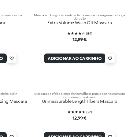
mini-escovinha
Máscara tubing com efeito volume resistente à água e de longa
duração
ara
Extra Volume Wash Off Mascara
(
89
)
12,99 €
HO
ADICIONAR AO CARRINHO
eito “stain”
Mascara de efeito alongador com fibras para pestanas com um
comprimento extremo
izing Mascara
Unmeasurable Length Fibers Mascara
(
22
)
12,99 €
HO
ADICIONAR AO CARRINHO