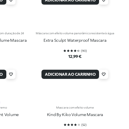
com duração de 24
Máscara com efeito volume panorâmico resistente à água
olume Mascara
Extra Sculpt Waterproof Mascara
(
90
)
12,99 €
HO
ADICIONAR AO CARRINHO
tremo
Mascara com efeito volume
ant Volume
Kind By Kiko Volume Mascara
(
52
)