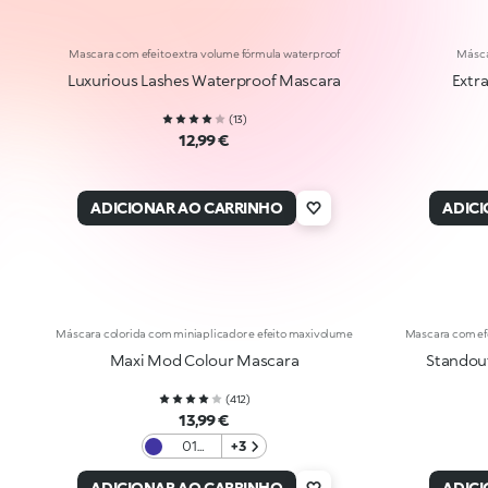
Mascara com efeito extra volume fórmula waterproof
Másca
Luxurious Lashes Waterproof Mascara
Extr
(
13
)
12,99 €
ADICIONAR AO CARRINHO
ADIC
Máscara colorida com miniaplicador e efeito maxivolume
Mascara com efe
Maxi Mod Colour Mascara
Standou
(
412
)
13,99 €
01
+3
Electric
Blue
ADICIONAR AO CARRINHO
ADIC