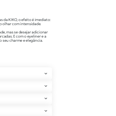
da KIKO, o efeito é imediato:
o olhar com intensidade.
de, mas se desejar adicionar
rcadas. E com o eyeliner e a
lo seu charme e elegância.