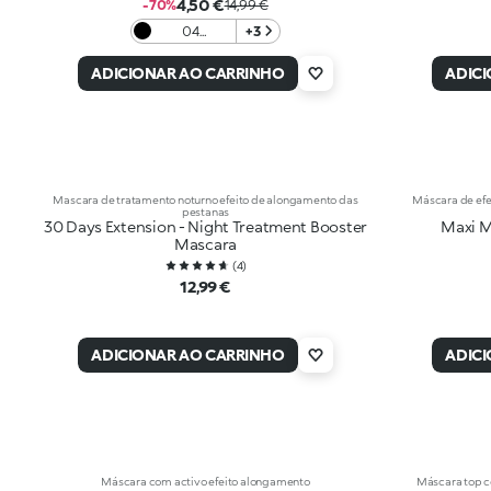
4,50 €
-70%
14,99 €
04
+3
Blackhaired
ADICIONAR AO CARRINHO
ADIC
Mascara de tratamento noturno efeito de alongamento das
Máscara de efe
pestanas
30 Days Extension - Night Treatment Booster
Maxi M
Mascara
(
4
)
12,99 €
ADICIONAR AO CARRINHO
ADIC
Máscara com activo efeito alongamento
Máscara top co