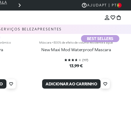
AŁĄ
THE KIKO SALE: ATÉ 50% DE DESCONT
AJUDA
PT | PT
SERVIÇOS BELEZA
PRESENTES
BEST SELLERS
norâmico
Máscara +300% de efeito de volume resistente à água
ra
New Maxi Mod Waterproof Mascara
(
117
)
13,99 €
HO
ADICIONAR AO CARRINHO