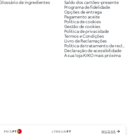
Glossário de ingredientes
Saldo dos cartões-presente
Programa de fidelidade
Opções de entrega
Pagamento aceite
Política de cookies
Gestão de cookies
Política de privacidade
Termos e Condições
Livro de Reclamações
Política de tratamento de reclamações
Declaração de acessibilidade
A sua loja KIKO mais próxima
PAÍS
PT
LÍNGUA
PT
MUDAR