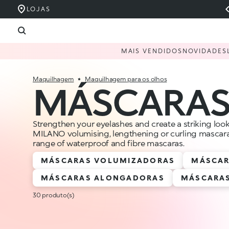
LOJAS
MAIS VENDIDOS
NOVIDADES
Maquilhagem
Maquilhagem para os olhos
MÁSCARA
Strengthen your eyelashes and create a striking loo
MILANO volumising, lengthening or curling mascara
range of waterproof and fibre mascaras.
MÁSCARAS VOLUMIZADORAS
MÁSCAR
MÁSCARAS ALONGADORAS
MÁSCARAS
30 produto(s)