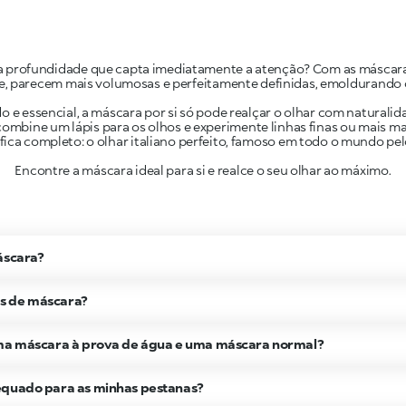
la profundidade que capta imediatamente a atenção? Com as máscaras 
, parecem mais volumosas e perfeitamente definidas, emoldurando 
e essencial, a máscara por si só pode realçar o olhar com naturalida
ombine um lápis para os olhos e experimente linhas finas ou mais ma
fica completo: o olhar italiano perfeito, famoso em todo o mundo pe
Encontre a máscara ideal para si e realce o seu olhar ao máximo.
áscara?
s de máscara?
uma máscara à prova de água e uma máscara normal?
equado para as minhas pestanas?