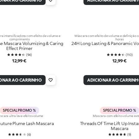
a intensificadora com efeito de volume e
Máscara com efeito de volume e definição 
comprimento
horas
se Mascara Volumizing & Caring
24H Long Lasting & Panoramic V
Effect Primer
(
94
)
(
110
)
12,99 €
12,99 €
IONAR AO CARRINHO
ADICIONAR AO CARRIN
SPECIAL PROMO %
SPECIAL PROMO %
scara ultra leve efeito volume
Mascara com efeito volume ex
uture Plume Lash Mascara
Threads Of Time Lift Up Inst
Mascara
(
6
)
(
9
)