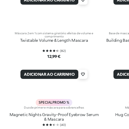
Máscara 2 em 1 com sistema giratório: efeitos de volume e
Base de mascar
comprimento
Twistable Volume & Length Mascara
Building Ba
(
82
)
12,99 €
ADICIONAR AO CARRINHO
ADIC
SPECIAL PROMO %
Duo de primer e máscara para sobrancelhas
Má
Magnetic Nights Gravity-Proof Eyebrow Serum
Hug Co
& Mascara
(
40
)