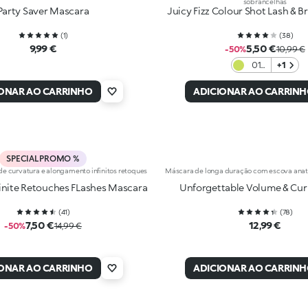
sobrancelhas
Party Saver Mascara
Juicy Fizz Colour Shot Lash & 
(
1
)
(
38
)
9,99 €
5,50 €
-50%
10,99 €
01
+1
Just
in
IONAR AO CARRINHO
ADICIONAR AO CARRIN
Lime
SPECIAL PROMO %
de curvatura e alongamento infinitos retoques
Máscara de longa duração com escova anat
finite Retouches FLashes Mascara
Unforgettable Volume & Cur
(
41
)
(
78
)
7,50 €
12,99 €
-50%
14,99 €
IONAR AO CARRINHO
ADICIONAR AO CARRIN