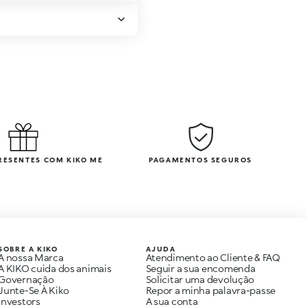
PRESENTES COM KIKO ME
PAGAMENTOS SEGUROS
SOBRE A KIKO
AJUDA
A nossa Marca
Atendimento ao Cliente & FAQ
A KIKO cuida dos animais
Seguir a sua encomenda
Governação
Solicitar uma devolução
Junte-Se À Kiko
Repor a minha palavra-passe
Investors
A sua conta