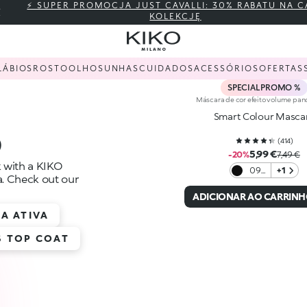
⚡ SUPER PROMOCJA JUST CAVALLI: 30% RABATU NA C
KOLEKCJĘ
LÁBIOS
ROSTO
OLHOS
UNHAS
CUIDADOS
ACESSÓRIOS
OFERTAS
SPECIAL PROMO %
Máscara de cor efeito volume pa
S
Smart Colour Masca
(
414
)
5,99 €
-20%
7,49 €
k with a KIKO
09
+1
. Check out our
Black
ADICIONAR AO CARRIN
A ATIVA
 TOP COAT