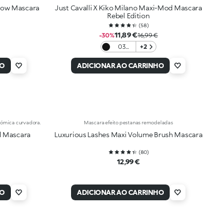
Brow Mascara
Just Cavalli X Kiko Milano Maxi-Mod Mascara
Rebel Edition
(
58
)
11,89 €
-30%
16,99 €
03
+2
Jaguar
Black
HO
ADICIONAR AO CARRINHO
ómica curvadora.
Mascara efeito pestanas remodeladas
l Mascara
Luxurious Lashes Maxi Volume Brush Mascara
(
80
)
12,99 €
HO
ADICIONAR AO CARRINHO