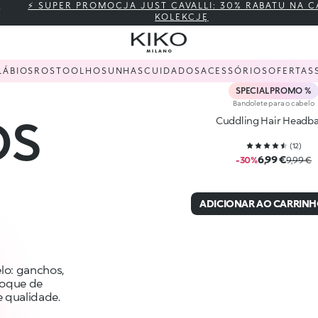
⚡ SUPER PROMOCJA JUST CAVALLI: 30% RABATU NA C
KOLEKCJĘ
LÁBIOS
ROSTO
OLHOS
UNHAS
CUIDADOS
ACESSÓRIOS
OFERTAS
SPECIAL PROMO %
Bandolete para o cabelo
OS
Cuddling Hair Headb
(
12
)
6,99 €
-30%
9,99 €
ADICIONAR AO CARRIN
lo: ganchos,
 toque de
 qualidade.