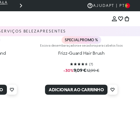
AŁĄ
THE KIKO SALE: ATÉ 50% DE DESCONT
AJUDA
PT | PT
SERVIÇOS BELEZA
PRESENTES
SPECIAL PROMO %
Escova desembaraçadora e secadora para cabelos lisos
and
Frizz-Guard Hair Brush
(
7
)
9,09 €
-30%
12,99 €
HO
ADICIONAR AO CARRINHO