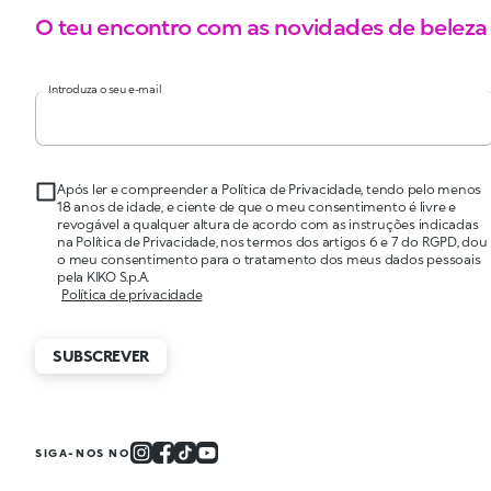
O teu encontro com as novidades de beleza
Introduza o seu e-mail
Após ler e compreender a Política de Privacidade, tendo pelo menos
18 anos de idade, e ciente de que o meu consentimento é livre e
revogável a qualquer altura de acordo com as instruções indicadas
na Política de Privacidade, nos termos dos artigos 6 e 7 do RGPD, dou
o meu consentimento para o tratamento dos meus dados pessoais
pela KIKO S.p.A.
Política de privacidade
SUBSCREVER
SIGA-NOS NO