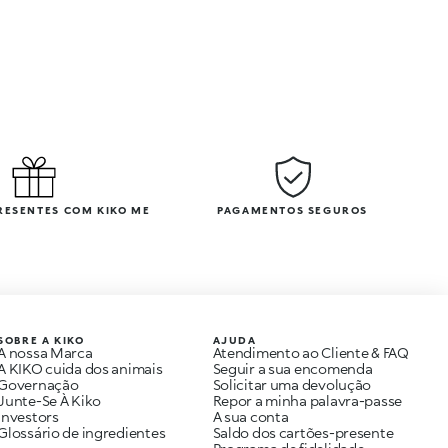
PRESENTES COM KIKO ME
PAGAMENTOS SEGUROS
SOBRE A KIKO
AJUDA
A nossa Marca
Atendimento ao Cliente & FAQ
A KIKO cuida dos animais
Seguir a sua encomenda
Governação
Solicitar uma devolução
Junte-Se À Kiko
Repor a minha palavra-passe
Investors
A sua conta
Glossário de ingredientes
Saldo dos cartões-presente