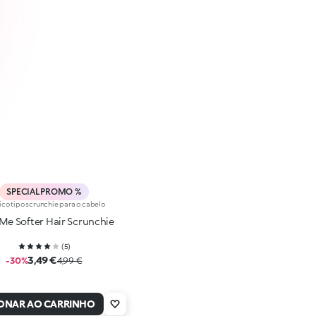
SPECIAL PROMO %
ico tipo scrunchie para o cabelo
Me Softer Hair Scrunchie
(
5
)
3,49 €
-30%
4,99 €
IONAR AO CARRINHO