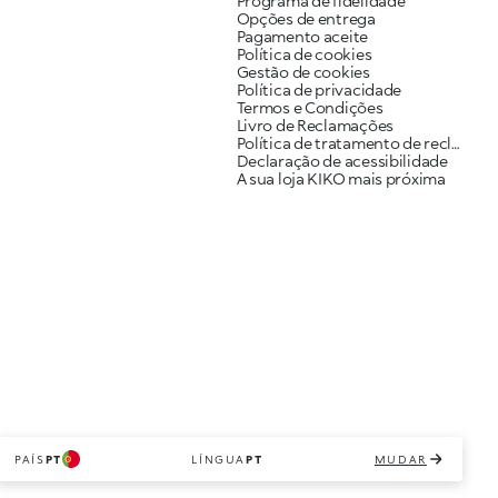
Programa de fidelidade
Opções de entrega
Pagamento aceite
Política de cookies
Gestão de cookies
Política de privacidade
Termos e Condições
Livro de Reclamações
Política de tratamento de reclamações
Declaração de acessibilidade
A sua loja KIKO mais próxima
PAÍS
PT
LÍNGUA
PT
MUDAR