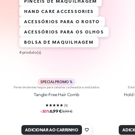
PINCÉIS DE MAQUILHAGEM
HAND CARE ACCESSORIES
ACESSÓRIOS PARA O ROSTO
ACESSÓRIOS PARA OS OLHOS
BOLSA DE MAQUILHAGEM
4 produto(s)
SPECIAL PROMO %
Pente de dentes largos para cabelos cacheados e ondulados
Elást
Tangle-Free Hair Comb
Hold 
(
6
)
6,99 €
-30%
9,99 €
ADICIONAR AO CARRINHO
ADIC