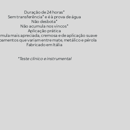
Duração de 24 horas*
Sem transferência* e é à prova de água
Não desbota*
Não acumula nos vincos*
Aplicação prática
rmula mais apreciada, cremosa e de aplicação suave
bamentos que variam entre mate, metálico e pérola
Fabricado em Itália
*Teste clínico e instrumental