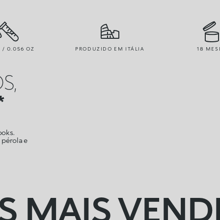
R / 0.056 OZ
PRODUZIDO EM ITÁLIA
18 MES
S,
*
ooks.
pérola e
S MAIS VEND