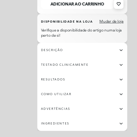
ADICIONAR AO CARRINHO
23
24
15
18
Mudar de loja
DISPONIBILIDADE NA LOJA
Verifique a disponibilidade do artigo numa loja
perto de si!
DESCRIÇÃO
TESTADO CLINICAMENTE
RESULTADOS
COMO UTILIZAR
ADVERTÊNCIAS
INGREDIENTES