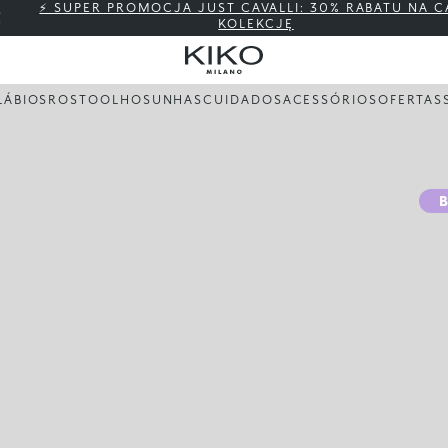
⚡ SUPER PROMOCJA JUST CAVALLI: 30% RABATU NA C
KOLEKCJĘ
LÁBIOS
ROSTO
OLHOS
UNHAS
CUIDADOS
ACESSÓRIOS
OFERTAS
B