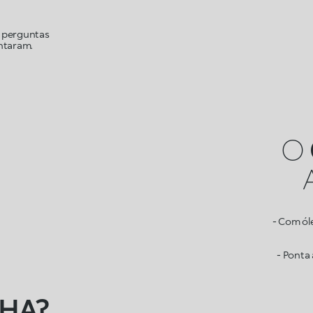
m perguntas
ntaram.
O
- Com ól
- Ponta
HA?