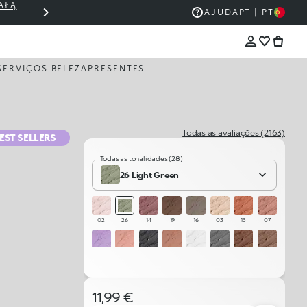
AŁĄ
THE KIKO SALE: ATÉ 50% DE DESCONT
AJUDA
PT | PT
SERVIÇOS BELEZA
PRESENTES
Todas as avaliações (2163)
EST SELLERS
Todas as tonalidades (28)
26 Light Green
02
26
14
19
16
03
13
07
11
09
22
10
01
21
17
05
04
12
27
28
06
25
08
20
11,99 €