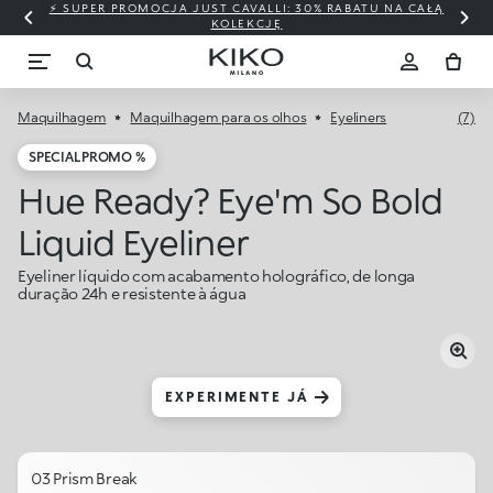
⚡ SUPER PROMOCJA JUST CAVALLI: 30% RABATU NA CAŁĄ
KOLEKCJĘ
Maquilhagem
Maquilhagem para os olhos
Eyeliners
(7)
SPECIAL PROMO %
Hue Ready? Eye'm So Bold
Liquid Eyeliner
Eyeliner líquido com acabamento holográfico, de longa
duração 24h e resistente à água
EXPERIMENTE JÁ
03 Prism Break