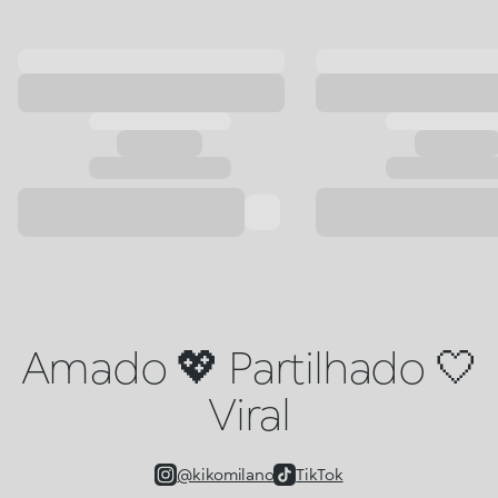
Amado 💖 Partilhado 🤍
Viral
@kikomilano
TikTok