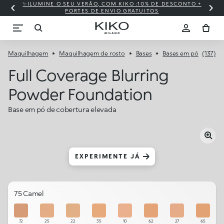
✨ILUMINE O SEU VERÃO, COM KIKO :10% DE DESCONTO +
⚡ S
PORTES DE ENVIO GRATUITOS
Maquilhagem
Maquilhagem de rosto
Bases
Bases em pó
(137)
Full Coverage Blurring
Powder Foundation
Base em pó de cobertura elevada
EXPERIMENTE JÁ
75 Camel
72
25
22
35
10
62
27
65