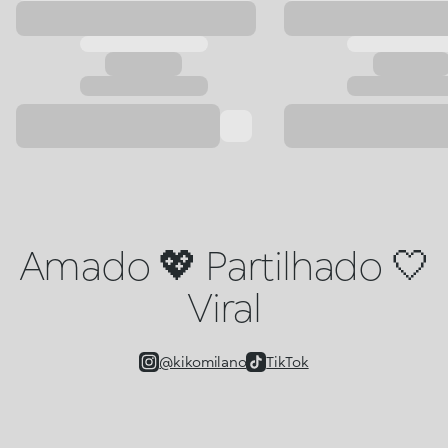
Amado 💖 Partilhado 🤍
Viral
@kikomilano
TikTok