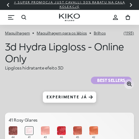
⚡ SUPER PROMOCJA JUST CAVALLI: 30% RABATU NA CAŁĄ
KOLEKCJĘ
Maquilhagem
Maquilhagem para os lábios
Brilhos
(1193)
3d Hydra Lipgloss - Online
Only
Lipgloss hidratante efeito 3D
BEST SELLERS
EXPERIMENTE JÁ
41 Rosy Glares
44
41
43
46
45
42