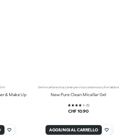
2in1
Gel micellare struccante per viso contorno occhi e labbra
ser & Make Up
New Pure Clean Micellar Gel
(
1
)
CHF 10.90
O
AGGIUNGI AL CARRELLO