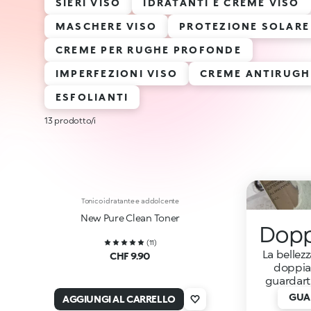
SIERI VISO
IDRATANTI E CREME VISO
MASCHERE VISO
PROTEZIONE SOLARE
CREME PER RUGHE PROFONDE
IMPERFEZIONI VISO
CREME ANTIRUGH
ESFOLIANTI
13 prodotto/i
Tonico idratante e addolcente
New Pure Clean Toner
Dopp
(
11
)
La bellezz
CHF 9.90
doppia 
guardarti
GUAR
AGGIUNGI AL CARRELLO