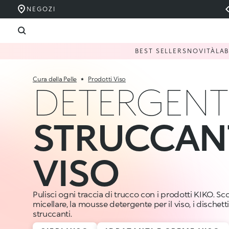
NEGOZI
BEST SELLERS
NOVITÀ
LA
Cura della Pelle
Prodotti Viso
DETERGENTI
STRUCCAN
VISO
Pulisci ogni traccia di trucco con i prodotti KIKO. Sc
micellare, la mousse detergente per il viso, i dischetti 
struccanti.