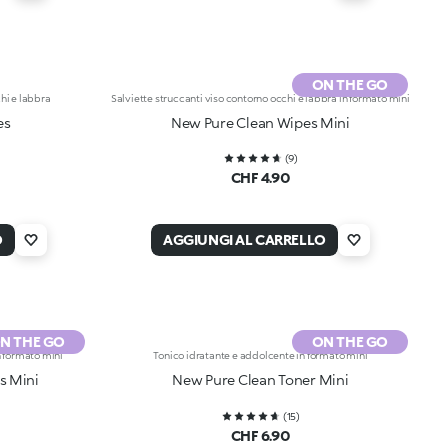
ON THE GO
hi e labbra
Salviette struccanti viso contorno occhi e labbra in formato mini
es
New Pure Clean Wipes Mini
(
9
)
CHF 4.90
O
AGGIUNGI AL CARRELLO
N THE GO
ON THE GO
n formato mini
Tonico idratante e addolcente in formato mini
s Mini
New Pure Clean Toner Mini
(
15
)
CHF 6.90