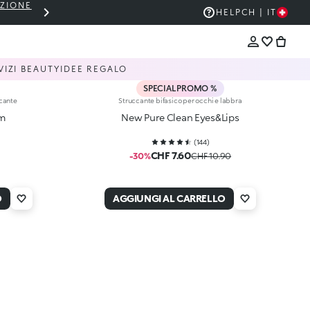
EZIONE
THE KIKO SALE: FINO AL 50% DI SCON
HELP
CH | IT
VIZI BEAUTY
IDEE REGALO
SPECIAL PROMO %
icante
Struccante bifasico per occhi e labbra
am
New Pure Clean Eyes&Lips
(
144
)
CHF 7.60
-30%
CHF 10.90
O
AGGIUNGI AL CARRELLO