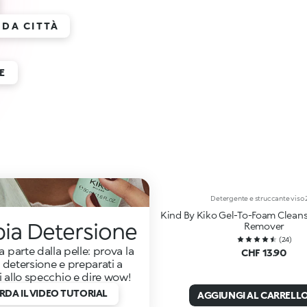
 DA CITTÀ
E
Detergente e struccante viso 
Kind By Kiko Gel-To-Foam Clean
ia Detersione
Remover
(
24
)
a parte dalla pelle: prova la
CHF 13.90
detersione e preparati a
 allo specchio e dire wow!
DA IL VIDEO TUTORIAL
AGGIUNGI AL CARRELL