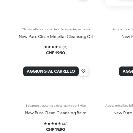
Olio micellare struccante e detergente per il viso
Acqua micellar
New Pure Clean Micellar Cleansing Oil
New P
(
13
)
CHF 19.90
AGGIUNGI AL CARRELLO
AGGI
Balsamo struccante e detergente per il viso
Acqua micellare bifa
New Pure Clean Cleansing Balm
New Pure 
(
27
)
CHF 19.90