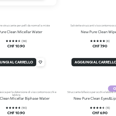
e struccante per pelli da normali a miste
Salviette struccanti viso contorno occ
ure Clean Micellar Water
New Pure Clean Wip
(
38
)
(
8
)
CHF 10.90
CHF 7.90
UNGI AL CARRELLO
AGGIUNGI AL CARRELL
O
sica per la detersione di viso contorno occhi e
Struccante bifasico per occhi e labbra i
labbra
Clean Micellar Biphase Water
New Pure Clean Eyes&Lip
(
90
)
(
13
)
CHF 10.90
CHF 6.90