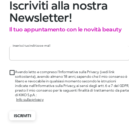
Iscriviti alla nostra
Newsletter!
Il tuo appuntamento con le novità beauty
Inserisci tuo indirizzo e-mail
Avendo letto e compreso l'Informativa sulla Privacy (vedi link
sottostante), avendo almeno 18 anni, sapendo che il mio consenso è
libero e revocabile in qualsiasi momento secondo le istruzioni
indicate nell'Informativa sulla Privacy, ai sensi degli artt. 6 e 7 del GDPR
presto il mio consenso per le seguenti finalità di trattamento da parte
di KIKO S.p.A. :
Info sulla privacy
ISCRIVITI