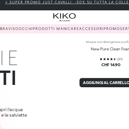
⚡ SUPER PROMO JUST CAVALLI: -30% SU TUTTA LA COLL
BBRA
VISO
OCCHI
PRODOTTI MANI
CARE
ACCESSORI
PROMO
SER
Mousse viso detergente e purif
 E
New Pure Clean Fo
(
37
)
CHF 14.90
TI
AGGIUNGI AL CARRELL
opri l'acqua
e le salviette