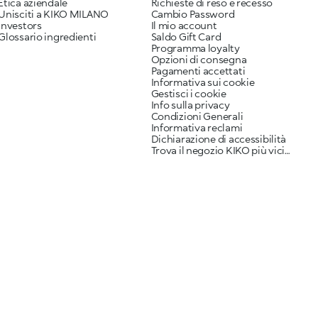
Etica aziendale
Richieste di reso e recesso
Unisciti a KIKO MILANO
Cambio Password
Investors
Il mio account
Glossario ingredienti
Saldo Gift Card
Programma loyalty
Opzioni di consegna
Pagamenti accettati
Informativa sui cookie
Gestisci i cookie
Info sulla privacy
Condizioni Generali
Informativa reclami
Dichiarazione di accessibilità
Trova il negozio KIKO più vicino a te