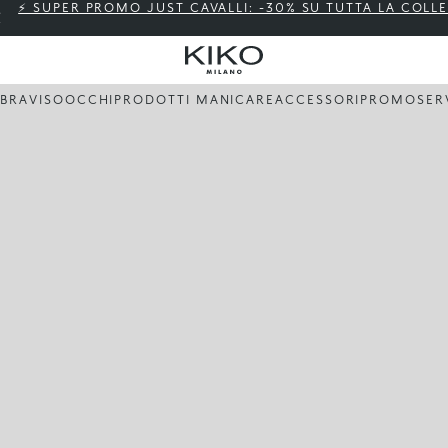
⚡ SUPER PROMO JUST CAVALLI: -30% SU TUTTA LA COLL
BBRA
VISO
OCCHI
PRODOTTI MANI
CARE
ACCESSORI
PROMO
SER