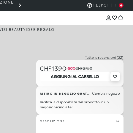
EZIONE
THE KIKO SALE: FINO AL 50% DI SCON
HELP
CH | IT
VIZI BEAUTY
IDEE REGALO
Tutte le recensioni (22)
CHF 13.90
-50%
CHF 27.90
AGGIUNGI AL CARRELLO
Cambia negozio
RITIRO IN NEGOZIO GRATUITO
Verifica la disponibilità del prodotto in un
negozio vicino a te!
DESCRIZIONE