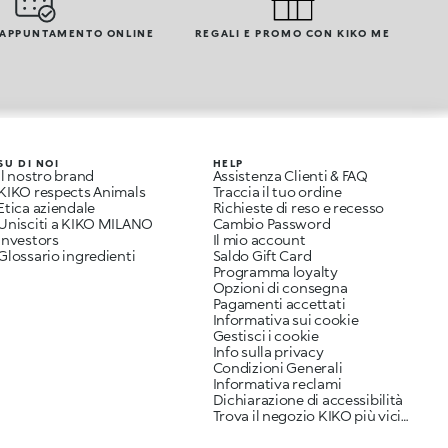
 APPUNTAMENTO ONLINE
REGALI E PROMO CON KIKO ME
SU DI NOI
HELP
Il nostro brand
Assistenza Clienti & FAQ
KIKO respects Animals
Traccia il tuo ordine
Etica aziendale
Richieste di reso e recesso
Unisciti a KIKO MILANO
Cambio Password
Investors
Il mio account
Glossario ingredienti
Saldo Gift Card
Programma loyalty
Opzioni di consegna
Pagamenti accettati
Informativa sui cookie
Gestisci i cookie
Info sulla privacy
Condizioni Generali
Informativa reclami
Dichiarazione di accessibilità
Trova il negozio KIKO più vicino a te