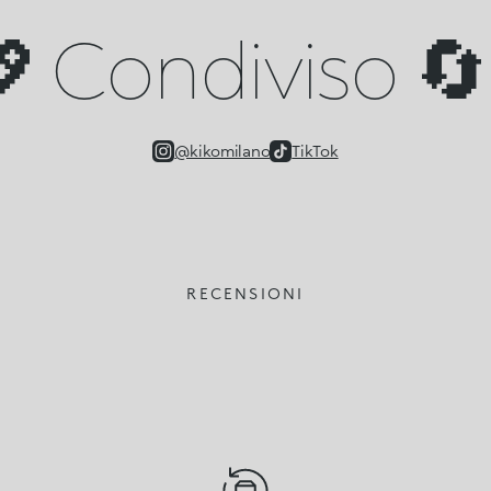
 Condiviso 🔄 
@kikomilano
TikTok
RECENSIONI