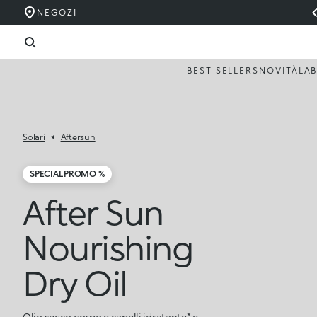
NEGOZI
BEST SELLERS
NOVITÀ
LA
Solari
Aftersun
SPECIAL PROMO %
After Sun
Nourishing
Dry Oil
Olio secco corpo e capelli idratante* e