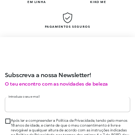
EM LINHA
KIKO ME
PAGAMENTOS SEGUROS
Subscreva a nossa Newsletter!
O teu encontro com as novidades de beleza
Introduza o seu e-mail
Após ler e compreender a Política de Privacidade, tendo pelo menos
18 anos de idade, e ciente de que o meu consentimento é livre e
revogável a qualquer altura de acordo com as instruções indicadas
na Política de Privacidade, nos termos dos artigos 6 e 7 do RGPD, dou