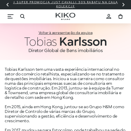
⚡ SUPER PROMOCJA JUST CAVALLI: 30% RABATU NA CAŁĄ
KOLEKCJĘ
Voltar à apresentação da equipa
Tobias
Karlsson
Diretor Global de Bens imobiliários
Tobias Karlsson tem uma vasta experiência internacional no
setor do comércio retalhista, especializando-se no tratamento
de questões imobiliárias. Iniciou a sua carreira como consultor
numa das principais empresas suecas de consultoria em
logística de construção. Em 2013, juntou-se à equipa da Turner
& Townsend, uma empresa global de consultoria imobiliária e
de retalho com sede em Hong Kong.
Em 2015, ainda em Hong Kong, juntou-se ao Grupo H&M como
Diretor de Controlo de várias marcas do Grupo,
supervisionando a gestão, eficiência e desenvolvimento de
crescimento.
Em 2017, mudou-se para Estocolmo, onde trabalhou na sede do