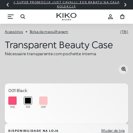
⚡ SUPER PROMOCJA JUST CAVALLI: 30% RABATU NA CAŁĄ
KOLEKCJĘ
Acessórios
Bolsa de maquilhagem
(116)
Transparent Beauty Case
Nécessaire transparente com pochette interna
001 Black
002
001
003
Mudar de loja
DISPONIBILIDADE NA LOJA