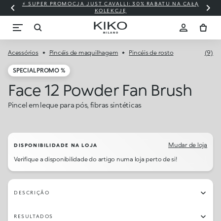
⚡ SUPER PROMOCJA JUST CAVALLI: 30% RABATU NA CAŁĄ
KOLEKCJĘ
Acessórios
Pincéis de maquilhagem
Pincéis de rosto
(9)
SPECIAL PROMO %
Face 12 Powder Fan Brush
Pincel em leque para pós, fibras sintéticas
Mudar de loja
DISPONIBILIDADE NA LOJA
Verifique a disponibilidade do artigo numa loja perto de si!
DESCRIÇÃO
RESULTADOS